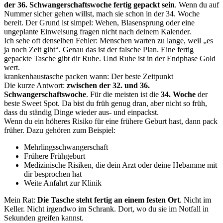
der 36. Schwangerschaftswoche fertig gepackt sein
. Wenn du auf
Nummer sicher gehen willst, mach sie schon in der 34. Woche
bereit. Der Grund ist simpel: Wehen, Blasensprung oder eine
ungeplante Einweisung fragen nicht nach deinem Kalender.
Ich sehe oft denselben Fehler: Menschen warten zu lange, weil „es
ja noch Zeit gibt“. Genau das ist der falsche Plan. Eine fertig
gepackte Tasche gibt dir Ruhe. Und Ruhe ist in der Endphase Gold
wert.
krankenhaustasche packen wann: Der beste Zeitpunkt
Die kurze Antwort:
zwischen der 32. und 36.
Schwangerschaftswoche
. Für die meisten ist die
34. Woche
der
beste Sweet Spot. Da bist du früh genug dran, aber nicht so früh,
dass du ständig Dinge wieder aus- und einpackst.
Wenn du ein höheres Risiko für eine frühere Geburt hast, dann pack
früher. Dazu gehören zum Beispiel:
Mehrlingsschwangerschaft
Frühere Frühgeburt
Medizinische Risiken, die dein Arzt oder deine Hebamme mit
dir besprochen hat
Weite Anfahrt zur Klinik
Mein Rat:
Die Tasche steht fertig an einem festen Ort
. Nicht im
Keller. Nicht irgendwo im Schrank. Dort, wo du sie im Notfall in
Sekunden greifen kannst.