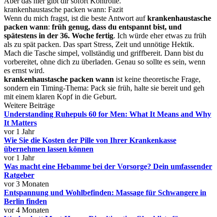
Aber das hier gibt dir sofort Kontrolle.
krankenhaustasche packen wann: Fazit
Wenn du mich fragst, ist die beste Antwort auf
krankenhaustasche
packen wann
:
früh genug, dass du entspannt bist, und
spätestens in der 36. Woche fertig
. Ich würde eher etwas zu früh
als zu spät packen. Das spart Stress, Zeit und unnötige Hektik.
Mach die Tasche simpel, vollständig und griffbereit. Dann bist du
vorbereitet, ohne dich zu überladen. Genau so sollte es sein, wenn
es ernst wird.
krankenhaustasche packen wann
ist keine theoretische Frage,
sondern ein Timing-Thema: Pack sie früh, halte sie bereit und geh
mit einem klaren Kopf in die Geburt.
Weitere Beiträge
Understanding Ruhepuls 60 for Men: What It Means and Why
It Matters
vor 1 Jahr
Wie Sie die Kosten der Pille von Ihrer Krankenkasse
übernehmen lassen können
vor 1 Jahr
Was macht eine Hebamme bei der Vorsorge? Dein umfassender
Ratgeber
vor 3 Monaten
Entspannung und Wohlbefinden: Massage für Schwangere in
Berlin finden
vor 4 Monaten