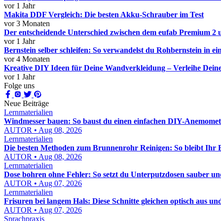
vor 1 Jahr
Makita DDF Vergleich: Die besten Akku-Schrauber im Test
vor 3 Monaten
Der entscheidende Unterschied zwischen dem eufab Premium 2 
vor 1 Jahr
Bernstein selber schleifen: So verwandelst du Rohbernstein in 
vor 4 Monaten
Kreative DIY Ideen für Deine Wandverkleidung – Verleihe Dei
vor 1 Jahr
Folge uns
Neue Beiträge
Lernmaterialien
Windmesser bauen: So baust du einen einfachen DIY-Anemomete
AUTOR • Aug 08, 2026
Lernmaterialien
Die besten Methoden zum Brunnenrohr Reinigen: So bleibt Ihr
AUTOR • Aug 08, 2026
Lernmaterialien
Dose bohren ohne Fehler: So setzt du Unterputzdosen sauber un
AUTOR • Aug 07, 2026
Lernmaterialien
Frisuren bei langem Hals: Diese Schnitte gleichen optisch aus un
AUTOR • Aug 07, 2026
Sprachpraxis