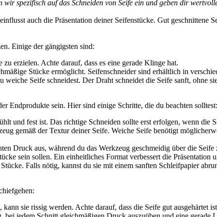
n wir spezifisch auf das Schneiden von Seife ein und geben dir wertvoll
eeinflusst auch die Präsentation deiner Seifenstücke. Gut geschnittene
n. Einige der gängigsten sind:
e zu erzielen. Achte darauf, dass es eine gerade Klinge hat.
eichmäßige Stücke ermöglicht. Seifenschneider sind erhältlich in versc
 weiche Seife schneidest. Der Draht schneidet die Seife sanft, ohne si
r Endprodukte sein. Hier sind einige Schritte, die du beachten solltest
kühlt und fest ist. Das richtige Schneiden sollte erst erfolgen, wenn di
ug gemäß der Textur deiner Seife. Weiche Seife benötigt möglicherwei
ten Druck aus, während du das Werkzeug geschmeidig über die Seife zi
cke sein sollen. Ein einheitliches Format verbessert die Präsentation u
Stücke. Falls nötig, kannst du sie mit einem sanften Schleifpapier abr
chiefgehen:
kann sie rissig werden. Achte darauf, dass die Seife gut ausgehärtet ist
g, bei jedem Schnitt gleichmäßigen Druck auszuüben und eine gerade Li