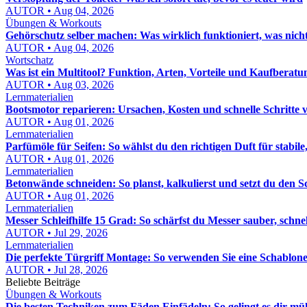
AUTOR • Aug 04, 2026
Übungen & Workouts
Gehörschutz selber machen: Was wirklich funktioniert, was nich
AUTOR • Aug 04, 2026
Wortschatz
Was ist ein Multitool? Funktion, Arten, Vorteile und Kaufberatu
AUTOR • Aug 03, 2026
Lernmaterialien
Bootsmotor reparieren: Ursachen, Kosten und schnelle Schritte 
AUTOR • Aug 01, 2026
Lernmaterialien
Parfümöle für Seifen: So wählst du den richtigen Duft für stabile,
AUTOR • Aug 01, 2026
Lernmaterialien
Betonwände schneiden: So planst, kalkulierst und setzt du den S
AUTOR • Aug 01, 2026
Lernmaterialien
Messer Schleifhilfe 15 Grad: So schärfst du Messer sauber, schn
AUTOR • Jul 29, 2026
Lernmaterialien
Die perfekte Türgriff Montage: So verwenden Sie eine Schablon
AUTOR • Jul 28, 2026
Beliebte Beiträge
Übungen & Workouts
Die besten Techniken zum Fäden Einfädeln: So gelingt es dir mü