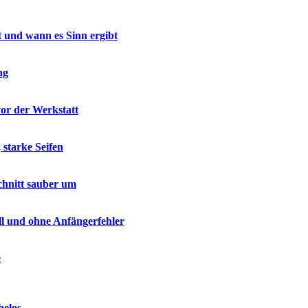
t und wann es Sinn ergibt
ng
vor der Werkstatt
 starke Seifen
chnitt sauber um
ell und ohne Anfängerfehler
e
helos