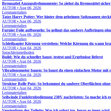
Bremsattel Anzugsdrehmomente: So ziehst du Bremssättel sicher
AUTOR • Aug 06, 2026
Lernmaterialien
Tatze Harry Potter: Wer hinter dem geheimen Spitznamen steckt
AUTOR • Aug 06, 2026
Lernmaterialien
Furnier Folie aufbuegeln: So gelingt das saubere Aufbringen oh
AUTOR • Aug 06, 2026
Lernmaterialien
Schleifpapier Körnung verstehen: Welche Körnung du wann bra
AUTOR • Aug 04, 2026
Sprachlernmethoden
Build: Wie du schneller baust, testest und Ergebnisse lieferst
AUTOR • Aug 04, 2026
Lernmaterialien
Vibrationsmotor bauen: So baust du einen einfachen Motor mit 
AUTOR • Aug 04, 2026
Lernmaterialien
Struktur Rolle Putz: So bekommst du saubere Oberflächen ohn
AUTOR • Aug 04, 2026
Lernmaterialien
Seilwinde Funkfernbedienung 230V nachrüsten: So mache ich es s
AUTOR • Aug 04, 2026
Lernmaterialien
Verstopfung der Toilette: Was ich sofort tue, bevor es teuer wird