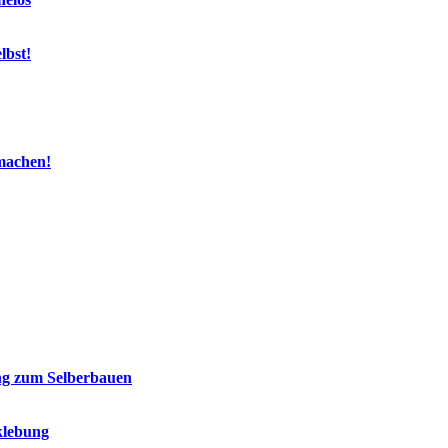
lbst!
machen!
ung zum Selberbauen
klebung