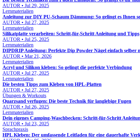
AUTOR • Jul 29, 2025
Lernmaterialien
Anleitung zur DIY PU-Schaum Dämmung: So gelingt es Ihnen se
AUTOR • Jul 27, 2025
Lernmaterialien
Silikatplatte verarbeiten: Schritt-für-Schritt Anleitung und Tipps
AUTOR • Jul 25, 2025
Lernmaterialien
DIPDRIP Anleitung: Perfekte Dip Powder Nägel einfach selber 
AUTOR • Mar 21, 2026
Lernmaterialien
Acryl und Silikon kleben: So gelingt die perfekte Verbindung
AUTOR • Jul 27, 2025
Lernmaterialien
Die besten Tipps zum Kleben von HPL-Platten
AUTOR • Jul 27, 2025
Übungen & Workouts
Quarzsand verfugen: Die beste Technik für langlebige Fugen
AUTOR • Jul 26, 2025
Lernmaterialien
Dein eigenes Camping-Waschbecken: Schritt-für-Schritt Anleit
AUTOR • Jul 23, 2025
Sprachpraxis
HPL Kleben: Der umfassende Leitfaden für eine dauerhafte Ver