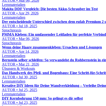
AUTOR • Mar 06, 2026
Lernmaterialien
Makita DDF Vergleich: Die besten Akku-Schrauber im Test
AUTOR • Apr 29, 2026
Lernmaterialien
Der entscheidende Unterschied zwischen dem eufab Premium 2 
AUTOR • Jul 18, 2025
Sprachpraxis
PMMA Kleben: Ein umfassender Leitfaden für perfekte Verbin
AUTOR • Mar 06, 2026
Sprachpraxis
Wenn deine Haare zusammenkleben: Ursachen und Lösungen
AUTOR • Apr 14, 2026
Lernmaterialien
Bernstein selber schleifen: So verwandelst du Rohbernstein in 
AUTOR • Mar 21, 2026
Übungen & Workouts
Das Handwerk des Pfeil- und Bogenbaus: Eine Schritt-für-Schrit
AUTOR • Jul 30, 2025
Lernmaterialien
Kreative DIY Ideen für Deine Wandverkleidung – Verleihe Dei
AUTOR • Jul 25, 2025
Lernmaterialien
DIY Kernbohrung 150 mm: So gelingt es dir selbst
AUTOR • Jul 23, 2025