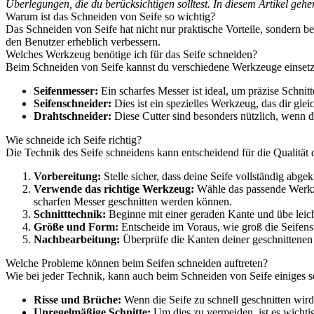
Überlegungen, die du berücksichtigen solltest. In diesem Artikel gehe
Warum ist das Schneiden von Seife so wichtig?
Das Schneiden von Seife hat nicht nur praktische Vorteile, sondern b
den Benutzer erheblich verbessern.
Welches Werkzeug benötige ich für das Seife schneiden?
Beim Schneiden von Seife kannst du verschiedene Werkzeuge einsetze
Seifenmesser:
Ein scharfes Messer ist ideal, um präzise Schnitt
Seifenschneider:
Dies ist ein spezielles Werkzeug, das dir gl
Drahtschneider:
Diese Cutter sind besonders nützlich, wenn du
Wie schneide ich Seife richtig?
Die Technik des Seife schneidens kann entscheidend für die Qualität de
Vorbereitung:
Stelle sicher, dass deine Seife vollständig abge
Verwende das richtige Werkzeug:
Wähle das passende Werkze
scharfen Messer geschnitten werden können.
Schnitttechnik:
Beginne mit einer geraden Kante und übe leich
Größe und Form:
Entscheide im Voraus, wie groß die Seifenstü
Nachbearbeitung:
Überprüfe die Kanten deiner geschnittenen 
Welche Probleme können beim Seifen schneiden auftreten?
Wie bei jeder Technik, kann auch beim Schneiden von Seife einiges s
Risse und Brüche:
Wenn die Seife zu schnell geschnitten wird, 
Unregelmäßige Schnitte:
Um dies zu vermeiden, ist es wichti