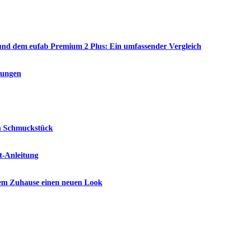
und dem eufab Premium 2 Plus: Ein umfassender Vergleich
dungen
ein Schmuckstück
t-Anleitung
nem Zuhause einen neuen Look