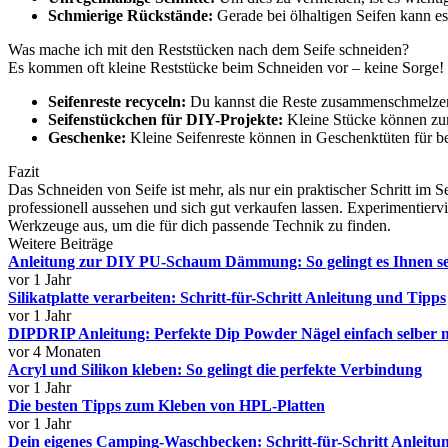
Schmierige Rückstände:
Gerade bei ölhaltigen Seifen kann e
Was mache ich mit den Reststücken nach dem Seife schneiden?
Es kommen oft kleine Reststücke beim Schneiden vor – keine Sorge!
Seifenreste recyceln:
Du kannst die Reste zusammenschmelzen 
Seifenstückchen für DIY-Projekte:
Kleine Stücke können zum
Geschenke:
Kleine Seifenreste können in Geschenktüten für be
Fazit
Das Schneiden von Seife ist mehr, als nur ein praktischer Schritt im 
professionell aussehen und sich gut verkaufen lassen. Experimentierv
Werkzeuge aus, um die für dich passende Technik zu finden.
Weitere Beiträge
Anleitung zur DIY PU-Schaum Dämmung: So gelingt es Ihnen se
vor 1 Jahr
Silikatplatte verarbeiten: Schritt-für-Schritt Anleitung und Tipps
vor 1 Jahr
DIPDRIP Anleitung: Perfekte Dip Powder Nägel einfach selber 
vor 4 Monaten
Acryl und Silikon kleben: So gelingt die perfekte Verbindung
vor 1 Jahr
Die besten Tipps zum Kleben von HPL-Platten
vor 1 Jahr
Dein eigenes Camping-Waschbecken: Schritt-für-Schritt Anleit