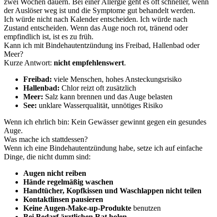
zwei Wochen dauern. Bei einer Allergie geht es oft schneller, wenn
der Auslöser weg ist und die Symptome gut behandelt werden.
Ich würde nicht nach Kalender entscheiden. Ich würde nach
Zustand entscheiden. Wenn das Auge noch rot, tränend oder
empfindlich ist, ist es zu früh.
Kann ich mit Bindehautentzündung ins Freibad, Hallenbad oder
Meer?
Kurze Antwort:
nicht empfehlenswert
.
Freibad:
viele Menschen, hohes Ansteckungsrisiko
Hallenbad:
Chlor reizt oft zusätzlich
Meer:
Salz kann brennen und das Auge belasten
See:
unklare Wasserqualität, unnötiges Risiko
Wenn ich ehrlich bin: Kein Gewässer gewinnt gegen ein gesundes
Auge.
Was mache ich stattdessen?
Wenn ich eine Bindehautentzündung habe, setze ich auf einfache
Dinge, die nicht dumm sind:
Augen nicht reiben
Hände regelmäßig waschen
Handtücher, Kopfkissen und Waschlappen nicht teilen
Kontaktlinsen pausieren
Keine Augen-Make-up-Produkte
benutzen
Bei Bedarf ärztlichen Rat holen