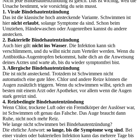
Nicht jede Bindehautentzündung ist gleich. Das ist wichtig, weil die
Ursache bestimmt, wie vorsichtig du sein musst.
1. Virale Bindehautentzündung
Das ist die klassische hoch ansteckende Variante. Schwimmen ist
hier
nicht erlaubt
, solange Symptome da sind. Schon beim
Umziehen, Händewaschen oder Augenreiben kannst du andere
anstecken.
2. Bakterielle Bindehautentzündung
Auch hier gilt:
nicht ins Wasser
. Die Infektion kann sich
verschlimmern, und du willst nicht zum Verteiler werden. Wenn du
Antibiotika-Augentropfen bekommst, halte dich an die Anweisung
deines Arztes und warte ab, bis du wieder symptomfrei bist.
3. Allergische Bindehautentzündung
Die ist nicht ansteckend. Trotzdem ist Schwimmen nicht
automatisch eine gute Idee. Chlor und andere Reize können die
Augen zusätzlich triggern. Wenn du schwimmen willst, sprich am
besten mit einem Arzt oder Apotheker, vor allem wenn die Augen
stark gereizt sind.
4. Reizbedingte Bindehautentzündung
Wenn Chlor, trockene Luft oder ein Fremdkörper der Auslöser war,
ist Schwimmen oft genau das Falsche. Das Auge braucht dann
Ruhe, nicht noch mehr Reiz.
Wie lange nicht schwimmen bei Bindehautentzündung?
Die ehrliche Antwort:
so lange, bis die Symptome weg sind
. Bei
einer viralen oder bakteriellen Infektion kann das mehrere Tage bis