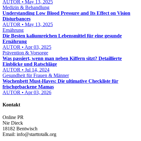
AUTOR • May 13, 2025
Medizin & Behandlung
Understanding Low Blood Pressure and Its Effect on Vision
Disturbances
AUTOR • May 13, 2025
Ernährung
Die Besten kaliumreichen Lebensmittel für eine gesunde
Ernährung
AUTOR • Apr 03, 2025
Prävention & Vorsorge
Was passiert, wenn man neben Kiffern sitzt? Detaillierte
Einblicke und Ratschläge
AUTOR • Jul 14, 2024
Gesundheit für Frauen & Männer
Wochenbett Must-Haves: Die ultimative Checkliste für
frischgebackene Mamas
AUTOR • Apr 03, 2026
Kontakt
Online PR
Nie Dieck
18182 Bentwisch
Email:
info@starttotalk.org