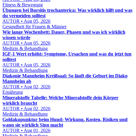
Fitness & Bewegung
Übungen bei Bursitis trochanterica: Was wirklich hilft und was
du vermeiden solltest
AUTOR • Aug 05, 2026
Gesundheit für Frauen & Männer
Wie lange Wochenbett: Dauer, Phasen und was ich wirklich
wissen würde
AUTOR • Aug 05, 2026
Medizin & Behandlung
IGF-1 Wert erhöht: Symptome, Ursachen und was du jetzt tun
solltest
AUTOR • Aug 05, 2026
Medizin & Behandlung
Diakonie Mannheim Kreißsaal: So läuft die Geburt im Diako
Mannheim ab
AUTOR • Aug 02, 2026
Ernährung
Mineralstoffe Tabelle: Welche Mineralstoffe dein Körper
wirklich braucht
AUTOR • Aug 02, 2026
Medizin & Behandlung
Goldakupunktur beim Hund: Wirkung, Kosten, Risiken und
wann sie wirklich Sinn macht
AUTOR • Aug 01, 2026
Medizin & Behandlung