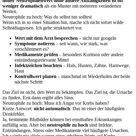
hoher Neutrophilenwert ohne andere Auffälligkeiten ist oft
weniger dramatisch
als ein Muster mit mehreren veränderten
Werten.
Neutrophile zu hoch: Was du selbst tun solltest
Wenn ich in so einer Situation bin, mache ich nicht sofort wilde
Selbstdiagnosen. Ich gehe strukturiert vor.
Wert mit dem Arzt besprechen
– nicht nur googeln
Symptome notieren
– seit wann, wie stark, was
verschlimmert es?
Medikamente prüfen
– besonders Kortison oder andere
entzündungsrelevante Mittel
Infektzeichen beachten
– Hals, Husten, Zähne, Harnwege,
Haut
Kontrollwert planen
– manchmal ist Wiederholen der beste
nächste Schritt
Das Ziel ist nicht, den Wert zu bekämpfen. Das Ziel ist, die Ursache
zu finden. Erst dann ergibt alles Sinn.
Neutrophile zu hoch: Muss ich Angst vor Krebs haben?
Kurze Antwort:
nicht automatisch
. Das ist einer der häufigsten
Denkfehler.
Ja, bestimmte Blutbilder können bei ernsthaften Erkrankungen
auffällig sein. Aber bei
neutrophile zu hoch
sind Infekte,
Entzündungen, Stress oder Medikamente viel häufigere Ursachen.
Ich würde nie allein wegen eines erhöhten Werts auf Krebs