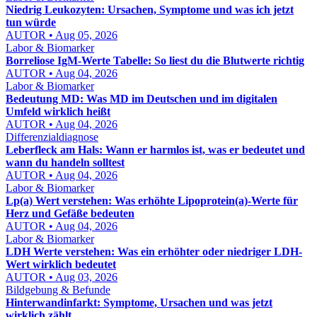
Niedrig Leukozyten: Ursachen, Symptome und was ich jetzt
tun würde
AUTOR • Aug 05, 2026
Labor & Biomarker
Borreliose IgM-Werte Tabelle: So liest du die Blutwerte richtig
AUTOR • Aug 04, 2026
Labor & Biomarker
Bedeutung MD: Was MD im Deutschen und im digitalen
Umfeld wirklich heißt
AUTOR • Aug 04, 2026
Differenzialdiagnose
Leberfleck am Hals: Wann er harmlos ist, was er bedeutet und
wann du handeln solltest
AUTOR • Aug 04, 2026
Labor & Biomarker
Lp(a) Wert verstehen: Was erhöhte Lipoprotein(a)-Werte für
Herz und Gefäße bedeuten
AUTOR • Aug 04, 2026
Labor & Biomarker
LDH Werte verstehen: Was ein erhöhter oder niedriger LDH-
Wert wirklich bedeutet
AUTOR • Aug 03, 2026
Bildgebung & Befunde
Hinterwandinfarkt: Symptome, Ursachen und was jetzt
wirklich zählt