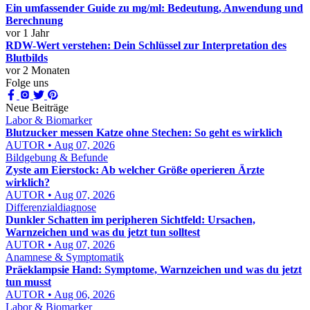
Ein umfassender Guide zu mg/ml: Bedeutung, Anwendung und
Berechnung
vor 1 Jahr
RDW-Wert verstehen: Dein Schlüssel zur Interpretation des
Blutbilds
vor 2 Monaten
Folge uns
Neue Beiträge
Labor & Biomarker
Blutzucker messen Katze ohne Stechen: So geht es wirklich
AUTOR • Aug 07, 2026
Bildgebung & Befunde
Zyste am Eierstock: Ab welcher Größe operieren Ärzte
wirklich?
AUTOR • Aug 07, 2026
Differenzialdiagnose
Dunkler Schatten im peripheren Sichtfeld: Ursachen,
Warnzeichen und was du jetzt tun solltest
AUTOR • Aug 07, 2026
Anamnese & Symptomatik
Präeklampsie Hand: Symptome, Warnzeichen und was du jetzt
tun musst
AUTOR • Aug 06, 2026
Labor & Biomarker