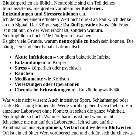
Blutkörperchen als üblich. Neutrophile sind ein Teil deines
Immunsystems. Sie greifen vor allem bei
Bakterien,
Entzündungen und Stressreaktionen
ein.
Ich denke bei einem erhöhten Wert nicht direkt an Panik. Ich denke
an ein Signal. Der Körper sagt:
Da läuft gerade etwas.
Die Frage
ist nicht nur, ob der Wert erhöht ist, sondern
warum
.
Neutrophile zu hoch: Die häufigsten Ursachen
Es gibt viele Gründe, warum
neutrophile zu hoch
sein können. Die
häufigsten sind eher banal als dramatisch.
Akute Infektionen
– vor allem bakterielle Infekte
Entzündungen
im Körper
Stress
– körperlich oder psychisch
Rauchen
Medikamente
wie Kortison
Verletzungen oder Operationen
Chronische Erkrankungen
mit Entzündungsaktivität
Was viele nicht wissen: Auch intensiver Sport, Schlafmangel oder
starke Belastung können die Werte vorübergehend verschieben. Ein
einzelner Laborwert ohne Kontext ist selten die ganze Wahrheit.
Neutrophile zu hoch: Wann es harmlos ist und wann nicht
Ich schaue nie nur auf den Laborzettel. Ich schaue auf die
Kombination aus
Symptomen, Verlauf und weiteren Blutwerten
.
Oft ist ein erhöhter Wert vorübergehend und erklärt sich durch etwas