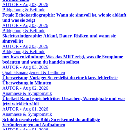
AUTOR • Aug 03, 2026
Bildgebung & Befunde
Fetale Echokardiographie: Wann sie sinnvoll ist, wie sie abläuft
und was sie zeigt
AUTOR • Aug 03, 2026
Bildgebung & Befunde
Skelettszintigraphie: Ablauf, Dauer, Risiken und wann sie
sinnvoll ist
AUTOR • Aug 03, 2026
Bildgebung & Befunde
mrt hws entzündung: Was das MRT zeigt, was die Symptome
bedeuten und wann du handeln solltest
AUTOR • Aug 03, 2026
Qualitätsmanagement & Leitlinien
Überweisung Vorlage: So erstellst du eine klare, fehlerfreie
Überweisung in Minuten
AUTOR • Aug 02, 2026
Anamnese & Symptomatik
Übelkeit Bauchspeicheldrüse: Ursachen, Warnsignale und was
jetzt wirklich zählt
AUTOR • Aug 01, 2026
Anamnese & Symptomatik
Schilddrüsenkrebs Bild: So erkennst du auffällige
Veränderungen auf Aufnahmen
AUTOR • Aug 01, 2026