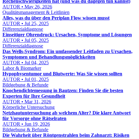
Rechenschwierigkeiten hat (und was du dagegen tun kannst)
AUTOR • May 26, 2026
Qualitätsmanagement & Leitlinien
Alles, was du über den Periplan Flow wissen musst
AUTOR • Jul 25, 2025
Differenzialdiagnose
Einseitiger Ohrendruck: Ursachen, Symptome und Lösungen
AUTOR • Jul 05, 2025
Differenzialdiagnose
Das Wells-Syndrom: Ein umfassender Leitfaden zu Ursachen,
Symptomen und Behandlungsmöglichkeiten
AUTOR • Jul 04, 2025
Labor & Biomarker
Hypophysentumor und Blutwerte: Was Sie wissen sollten
AUTOR • Jul 01, 2025
Bildgebung & Befunde
Knochendichtemessung in Bautzen: Finden Sie die besten
Experten für Ihre Gesundheit
AUTOR • Mar 31, 2026
Körperliche Untersuchung
Netzhautuntersuchung ab welchem Alter? Die klare Antwort
für Vorsorge ohne Rätselraten
AUTOR • Jun 19, 2026
Bildgebung & Befunde
Die Wahrheit über Röntgenstrahlen beim Zahnarzt: Risiken