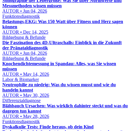
Sonographie der Lebergröße: Was Sie über Normwerte und
Messmethoden wissen müssen
AUTOR • Jun 04, 2026
Funktionsdiagnostik
Belastungs-EKG: Was 150 Watt über Fitness und Herz sagen
können
AUTOR • Dec 14, 2025
Bildgebung & Befunde
Die Faszination des 4D-Ultraschalls: Einblick in die Zukunft
der Pränataldiagnostik
AUTOR • Jun 04, 2026
Bildgebung & Befunde
Knochendichtemessung in Spandau: Alles, was Sie wissen
müssen
AUTOR • May 14, 2026
Labor & Biomarker
Neutrophilie zu niedrig: Was du wissen musst und wie du
handeln kannst
AUTOR • May 30, 2026
Differenzialdiagnose
Blähbauch Ursachen: Was wirklich dahinter steckt und was du
dagegen tun kannst
AUTOR • May 28, 2026
Funktionsdiagnostik
Dyskalkulie Tests: Finde heraus, ob dein Kind