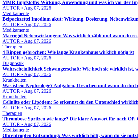
MMR Impfstoffe: Wirkung, Anwendung und was ich vor der Im
AUTOR • Aug 07, 2026
Medikamente
Beipackzettel Imodium akut: Wirkung, Dosierung, Nebenwirku
AUTOR • Aug 07, 2026
Medikamente
Macrogol Nebenwirkungen: Was wirklich zählt und wann du rea
AUTOR • Aug 07, 2026
Therapien
4 Rippen gebrochen: Wie lange Krankenhaus wirklich nötig ist
AUTOR • Aug 07, 2026
Diagnostik
Wahrscheinlichkeit Schwangerschaft: Wie hoch sie wirklich ist, 
AUTOR • Aug 07, 2026
Krankheiten
Was ist ein Nephrologe? Aufgaben, Ursachen und wann du ihn b
AUTOR • Aug 07, 2026
Krankheiten
Cellulite oder Lipödem: So erkennst du den Unterschied wirklic
AUTOR • Aug 07, 2026
Therapien
Thrombose Spritzen wie lange? Die klare Antwort für nach OP, 
AUTOR • Aug 07, 2026
Medikamente
Ohrentropfen Entzündung: Was wirklich hilft, wann du sie nut