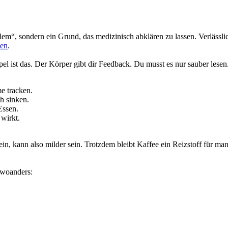
em“, sondern ein Grund, das medizinisch abklären zu lassen. Verlässli
nen
.
pel ist das. Der Körper gibt dir Feedback. Du musst es nur sauber lesen
e tracken.
h sinken.
Essen.
 wirkt.
fein, kann also milder sein. Trotzdem bleibt Kaffee ein Reizstoff für 
 woanders: