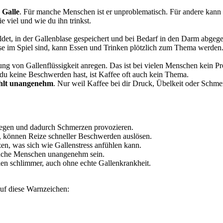
e Galle
. Für manche Menschen ist er unproblematisch. Für andere kann 
e viel und wie du ihn trinkst.
bildet, in der Gallenblase gespeichert und bei Bedarf in den Darm abg
ase im Spiel sind, kann Essen und Trinken plötzlich zum Thema werden
ung von Gallenflüssigkeit anregen. Das ist bei vielen Menschen kein P
u keine Beschwerden hast, ist Kaffee oft auch kein Thema.
hlt unangenehm
. Nur weil Kaffee bei dir Druck, Übelkeit oder Schmerz
regen und dadurch Schmerzen provozieren.
, können Reize schneller Beschwerden auslösen.
n, was sich wie Gallenstress anfühlen kann.
nche Menschen unangenehm sein.
n schlimmer, auch ohne echte Gallenkrankheit.
f diese Warnzeichen: