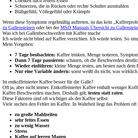
Übelkeit nach fettem Essen
Schmerzen, die in Rücken oder rechte Schulter ausstrahlen
Blähgefühl, Völlegefühl oder Krämpfe
Wenn diese Symptome regelmäßig auftreten, ist das kein „Kaffeeprobl
zu Gallensteinen
oder bei der
MSD Manuals Übersicht zu Gallenstei
Was ich bei Gallenbeschwerden mit Kaffee mache
Ich würde nicht blind auf Kaffee verzichten. Ich würde testen. So sim
Mein Vorgehen:
7 Tage beobachten:
Kaffee trinken, Menge notieren, Symptom
Dann 7 Tage pausieren:
schauen, ob die Beschwerden deutlic
Wieder einführen:
kleine Menge testen, am besten nach dem 
Nur eine Variable ändern:
sonst weißt du nicht, was wirklich
Ist entkoffeinierter Kaffee besser für die Galle?
Oft ja, aber nicht immer. Entkoffeinierter Kaffee enthält weniger Kof
Kaffee Beschwerden machen. Deshalb gilt:
testen statt raten
.
Diese Faktoren sind oft wichtiger als der Kaffee selbst
Viele suchen den Fehler im Kaffee. In Wahrheit liegt das Problem oft
zu große Mahlzeiten
sehr fettes Essen
zu wenig Wasser
Stress
Kaffee auf leeren Magen