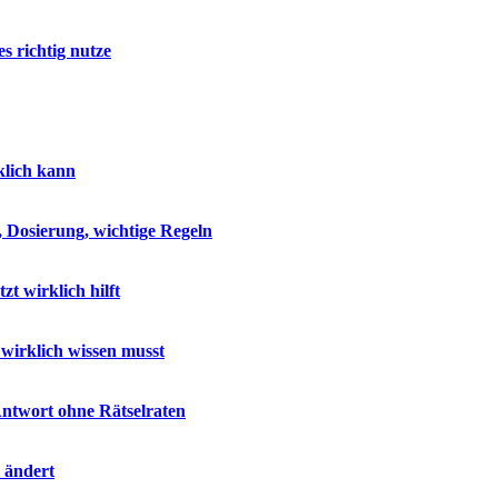
s richtig nutze
klich kann
 Dosierung, wichtige Regeln
 wirklich hilft
wirklich wissen musst
ntwort ohne Rätselraten
h ändert