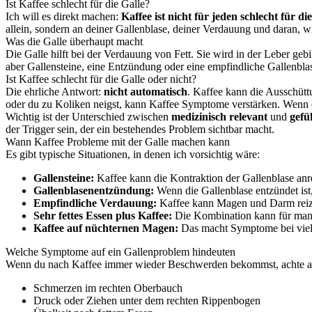
Ist Kaffee schlecht für die Galle?
Ich will es direkt machen:
Kaffee ist nicht für jeden schlecht für di
allein, sondern an deiner Gallenblase, deiner Verdauung und daran, wi
Was die Galle überhaupt macht
Die Galle hilft bei der Verdauung von Fett. Sie wird in der Leber ge
aber Gallensteine, eine Entzündung oder eine empfindliche Gallenbl
Ist Kaffee schlecht für die Galle oder nicht?
Die ehrliche Antwort:
nicht automatisch
. Kaffee kann die Ausschütt
oder du zu Koliken neigst, kann Kaffee Symptome verstärken. Wenn d
Wichtig ist der Unterschied zwischen
medizinisch relevant
und
gefü
der Trigger sein, der ein bestehendes Problem sichtbar macht.
Wann Kaffee Probleme mit der Galle machen kann
Es gibt typische Situationen, in denen ich vorsichtig wäre:
Gallensteine:
Kaffee kann die Kontraktion der Gallenblase an
Gallenblasenentzündung:
Wenn die Gallenblase entzündet ist
Empfindliche Verdauung:
Kaffee kann Magen und Darm reize
Sehr fettes Essen plus Kaffee:
Die Kombination kann für ma
Kaffee auf nüchternen Magen:
Das macht Symptome bei viele
Welche Symptome auf ein Gallenproblem hindeuten
Wenn du nach Kaffee immer wieder Beschwerden bekommst, achte au
Schmerzen im rechten Oberbauch
Druck oder Ziehen unter dem rechten Rippenbogen