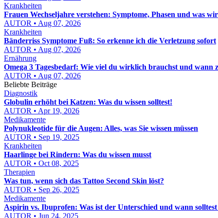
Krankheiten
Frauen Wechseljahre verstehen: Symptome, Phasen und was wirkl
AUTOR • Aug 07, 2026
Krankheiten
Bänderriss Symptome Fuß: So erkenne ich die Verletzung sofort
AUTOR • Aug 07, 2026
Ernährung
Omega 3 Tagesbedarf: Wie viel du wirklich brauchst und wann zu v
AUTOR • Aug 07, 2026
Beliebte Beiträge
Diagnostik
Globulin erhöht bei Katzen: Was du wissen solltest!
AUTOR • Apr 19, 2026
Medikamente
Polynukleotide für die Augen: Alles, was Sie wissen müssen
AUTOR • Sep 19, 2025
Krankheiten
Haarlinge bei Rindern: Was du wissen musst
AUTOR • Oct 08, 2025
Therapien
Was tun, wenn sich das Tattoo Second Skin löst?
AUTOR • Sep 26, 2025
Medikamente
Aspirin vs. Ibuprofen: Was ist der Unterschied und wann sollt
AUTOR • Jun 24, 2025