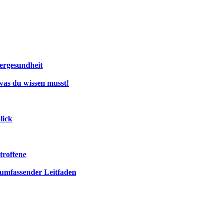
bergesundheit
was du wissen musst!
lick
troffene
umfassender Leitfaden