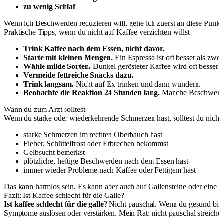
zu wenig Schlaf
Wenn ich Beschwerden reduzieren will, gehe ich zuerst an diese Punkte
Praktische Tipps, wenn du nicht auf Kaffee verzichten willst
Trink Kaffee nach dem Essen, nicht davor.
Starte mit kleinen Mengen.
Ein Espresso ist oft besser als zw
Wähle milde Sorten.
Dunkel gerösteter Kaffee wird oft besser
Vermeide fettreiche Snacks dazu.
Trink langsam.
Nicht auf Ex trinken und dann wundern.
Beobachte die Reaktion 24 Stunden lang.
Manche Beschwerd
Wann du zum Arzt solltest
Wenn du starke oder wiederkehrende Schmerzen hast, solltest du nic
starke Schmerzen im rechten Oberbauch hast
Fieber, Schüttelfrost oder Erbrechen bekommst
Gelbsucht bemerkst
plötzliche, heftige Beschwerden nach dem Essen hast
immer wieder Probleme nach Kaffee oder Fettigem hast
Das kann harmlos sein. Es kann aber auch auf Gallensteine oder eine 
Fazit: Ist Kaffee schlecht für die Galle?
Ist kaffee schlecht für die galle
? Nicht pauschal. Wenn du gesund bi
Symptome auslösen oder verstärken. Mein Rat: nicht pauschal streich