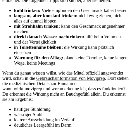
einfacher. Die folgenden Tipps sind simpel, aber sie helfen:
kühl trinken:
Viele empfinden den Geschmack kälter besser
langsam, aber konstant trinken:
nicht ewig ziehen, nicht
alles auf einmal kippen
mit Strohhalm trinken:
kann den Geschmack angenehmer
machen
direkt danach Wasser nachtrinken:
hilft beim Volumen
und der Verträglichkeit
in Toilettennähe bleiben:
die Wirkung kann plötzlich
einsetzen
Warnung für den Alltag:
plane keine Termine, keine langen
Wege, keine Meetings
Wenn du genau wissen willst, wie das Mittel offiziell angewendet
wird, schau in die
Gebrauchsinformation von Moviprep
. Dort stehen
die medizinischen Details zur Einnahme.
wann wirkt moviprep und woran erkenne ich, dass es funktioniert?
Du erkennst die Wirkung nicht an Bauchgefühl allein. Du erkennst
sie am Ergebnis:
häufiger Stuhldrang
wässriger Stuhl
klarere Ausscheidung im Verlauf
deutliches Leergefühl im Darm