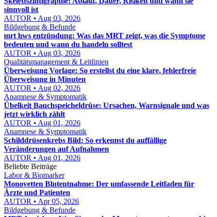
Skelettszintigraphie: Ablauf, Dauer, Risiken und wann sie
sinnvoll ist
AUTOR • Aug 03, 2026
Bildgebung & Befunde
mrt hws entzündung: Was das MRT zeigt, was die Symptome
bedeuten und wann du handeln solltest
AUTOR • Aug 03, 2026
Qualitätsmanagement & Leitlinien
Überweisung Vorlage: So erstellst du eine klare, fehlerfreie
Überweisung in Minuten
AUTOR • Aug 02, 2026
Anamnese & Symptomatik
Übelkeit Bauchspeicheldrüse: Ursachen, Warnsignale und was
jetzt wirklich zählt
AUTOR • Aug 01, 2026
Anamnese & Symptomatik
Schilddrüsenkrebs Bild: So erkennst du auffällige
Veränderungen auf Aufnahmen
AUTOR • Aug 01, 2026
Beliebte Beiträge
Labor & Biomarker
Monovetten Blutentnahme: Der umfassende Leitfaden für
Ärzte und Patienten
AUTOR • Apr 05, 2026
Bildgebung & Befunde