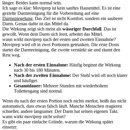
länger. Beides kann normal sein.
Ich sage es klar: Moviprep ist kein sanftes Hausmittel. Es ist eine
gezielte Darmreinigung für die Vorbereitung auf eine
Darmspiegelung
. Das Ziel ist nicht Komfort, sondern ein sauberer
Darm. Genau dafür ist das Mittel da.
Die Wirkung zeigt sich meist als
wässriger Durchfall
. Das ist
gewollt. Wenn dein Darm sich leert, arbeitet das Mittel.
wann wirkt moviprep nach der ersten und zweiten Einnahme?
Moviprep wird oft in zwei Portionen getrunken. Die erste Dosis
startet die Darmreinigung, die zweite verstärkt sie und räumt den
Rest weg.
Nach der ersten Einnahme:
Häufig beginnt die Wirkung
nach 30 bis 180 Minuten.
Nach der zweiten Einnahme:
Der Stuhl wird oft noch klarer
und häufiger.
Gesamtdauer:
Mehrere Stunden mit wiederholtem
Toilettengang sind normal.
Wenn du nach der ersten Portion noch nichts merkst, heißt das nicht
automatisch, dass etwas falsch läuft. Manche Menschen reagieren
schneller, andere langsamer. Der Darm hat seinen eigenen Takt.
wann wirkt moviprep nicht sofort?
Es gibt ein paar einfache Gründe, warum die Wirkung später
einsetzt: