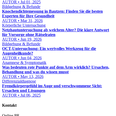
AUTOR • Jul 01, 2025
Bildgebung & Befunde
Knochendichtemessung in Bautzen: Finden Sie die besten
Experten für Ihre Gesundheit
AUTOR • Mar 31, 2026
Körperliche Untersuchung
Netzhautuntersuchung ab welchem Alter? Die klare Antwort
für Vorsorge ohne Rätselraten
AUTOR • Jun 19, 2026
Bildgebung & Befunde
OCT-Untersuchung: Ein wertvolles Werkzeug für die
Augenheilkunde?
AUTOR • Jun 04, 2026
Anamnese & Symptomatik
Was bedeuten rote Punkte auf dem Arm wirklich? Ursachen,
Behandlung und was du wissen musst
AUTOR • May 13, 2026
Differenzialdiagnose
Fremdkörpergefühl im Auge und verschwommene Sicht:
Ursachen und Lösungen
AUTOR • Jul 06, 2025
Kontakt
Online PR