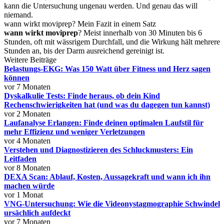
kann die Untersuchung ungenau werden. Und genau das will
niemand.
wann wirkt moviprep? Mein Fazit in einem Satz
wann wirkt moviprep
? Meist innerhalb von 30 Minuten bis 6
Stunden, oft mit wässrigem Durchfall, und die Wirkung hält mehrere
Stunden an, bis der Darm ausreichend gereinigt ist.
Weitere Beiträge
Belastungs-EKG: Was 150 Watt über Fitness und Herz sagen
können
vor 7 Monaten
Dyskalkulie Tests: Finde heraus, ob dein Kind
Rechenschwierigkeiten hat (und was du dagegen tun kannst)
vor 2 Monaten
Laufanalyse Erlangen: Finde deinen optimalen Laufstil für
mehr Effizienz und weniger Verletzungen
vor 4 Monaten
Verstehen und Diagnostizieren des Schluckmusters: Ein
Leitfaden
vor 8 Monaten
DEXA Scan: Ablauf, Kosten, Aussagekraft und wann ich ihn
machen würde
vor 1 Monat
VNG-Untersuchung: Wie die Videonystagmographie Schwindel
ursächlich aufdeckt
vor 7 Monaten