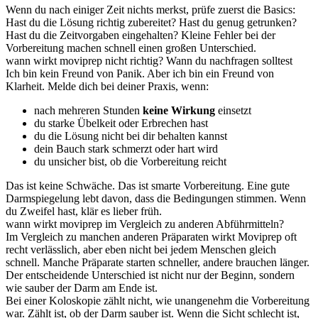
Wenn du nach einiger Zeit nichts merkst, prüfe zuerst die Basics:
Hast du die Lösung richtig zubereitet? Hast du genug getrunken?
Hast du die Zeitvorgaben eingehalten? Kleine Fehler bei der
Vorbereitung machen schnell einen großen Unterschied.
wann wirkt moviprep nicht richtig? Wann du nachfragen solltest
Ich bin kein Freund von Panik. Aber ich bin ein Freund von
Klarheit. Melde dich bei deiner Praxis, wenn:
nach mehreren Stunden
keine Wirkung
einsetzt
du starke Übelkeit oder Erbrechen hast
du die Lösung nicht bei dir behalten kannst
dein Bauch stark schmerzt oder hart wird
du unsicher bist, ob die Vorbereitung reicht
Das ist keine Schwäche. Das ist smarte Vorbereitung. Eine gute
Darmspiegelung lebt davon, dass die Bedingungen stimmen. Wenn
du Zweifel hast, klär es lieber früh.
wann wirkt moviprep im Vergleich zu anderen Abführmitteln?
Im Vergleich zu manchen anderen Präparaten wirkt Moviprep oft
recht verlässlich, aber eben nicht bei jedem Menschen gleich
schnell. Manche Präparate starten schneller, andere brauchen länger.
Der entscheidende Unterschied ist nicht nur der Beginn, sondern
wie sauber der Darm am Ende ist.
Bei einer Koloskopie zählt nicht, wie unangenehm die Vorbereitung
war. Zählt ist, ob der Darm sauber ist. Wenn die Sicht schlecht ist,