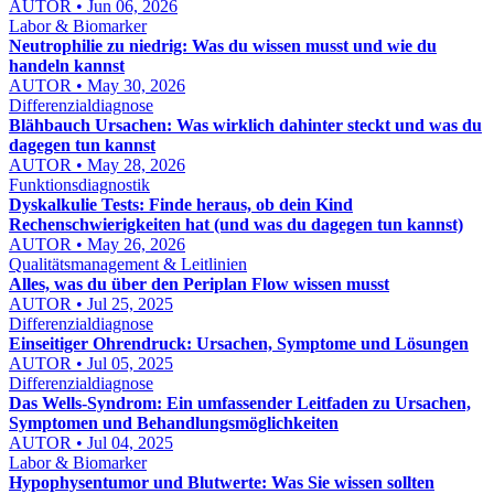
AUTOR • Jun 06, 2026
Labor & Biomarker
Neutrophilie zu niedrig: Was du wissen musst und wie du
handeln kannst
AUTOR • May 30, 2026
Differenzialdiagnose
Blähbauch Ursachen: Was wirklich dahinter steckt und was du
dagegen tun kannst
AUTOR • May 28, 2026
Funktionsdiagnostik
Dyskalkulie Tests: Finde heraus, ob dein Kind
Rechenschwierigkeiten hat (und was du dagegen tun kannst)
AUTOR • May 26, 2026
Qualitätsmanagement & Leitlinien
Alles, was du über den Periplan Flow wissen musst
AUTOR • Jul 25, 2025
Differenzialdiagnose
Einseitiger Ohrendruck: Ursachen, Symptome und Lösungen
AUTOR • Jul 05, 2025
Differenzialdiagnose
Das Wells-Syndrom: Ein umfassender Leitfaden zu Ursachen,
Symptomen und Behandlungsmöglichkeiten
AUTOR • Jul 04, 2025
Labor & Biomarker
Hypophysentumor und Blutwerte: Was Sie wissen sollten