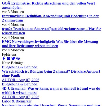
GOÄ Ergometrie: Richtig abrechnen und den vollen Wert
ausschöpfen
vor 3 Monaten
Intermaxillär: Definition, Anwendung und Bedeutung in der
Zahnmedizin
vor 4 Monaten
tcpo2: Transkutane Sauerstoffpartialdruckmessung – Was Sie
wissen müssen
vor 4 Monaten
EMG Nervenleitgeschwindigkeit: Was Sie über die Messung
und ihre Bedeutung wissen müssen
vor 4 Monaten
Folge uns
Neue Beiträge
Bildgebung & Befunde
Wie schädlich ist Röntgen beim Zahnarzt? Die klare Antwort
ohne Panik
AUTOR • Aug 07, 2026
Bildgebung & Befunde
4D-Ultraschall: Was er kann, wann er sinnvoll ist und was du
wirklich wissen musst
AUTOR • Aug 07, 2026
Labor & Biomarker
Neutrophile zu niedrig: Ursachen, Werte, Symptome und was