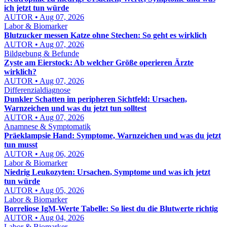
ich jetzt tun würde
AUTOR • Aug 07, 2026
Labor & Biomarker
Blutzucker messen Katze ohne Stechen: So geht es wirklich
AUTOR • Aug 07, 2026
Bildgebung & Befunde
Zyste am Eierstock: Ab welcher Größe operieren Ärzte
wirklich?
AUTOR • Aug 07, 2026
Differenzialdiagnose
Dunkler Schatten im peripheren Sichtfeld: Ursachen,
Warnzeichen und was du jetzt tun solltest
AUTOR • Aug 07, 2026
Anamnese & Symptomatik
Präeklampsie Hand: Symptome, Warnzeichen und was du jetzt
tun musst
AUTOR • Aug 06, 2026
Labor & Biomarker
Niedrig Leukozyten: Ursachen, Symptome und was ich jetzt
tun würde
AUTOR • Aug 05, 2026
Labor & Biomarker
Borreliose IgM-Werte Tabelle: So liest du die Blutwerte richtig
AUTOR • Aug 04, 2026
Labor & Biomarker