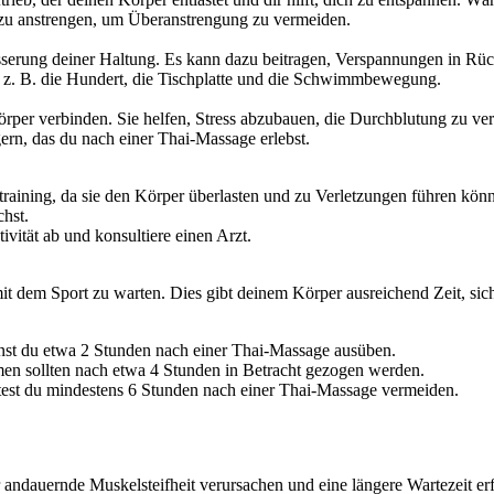
u anstrengen, um Überanstrengung zu vermeiden.
besserung deiner Haltung. Es kann dazu beitragen, Verspannungen in Rü
 z. B. die Hundert, die Tischplatte und die Schwimmbewegung.
er verbinden. Sie helfen, Stress abzubauen, die Durchblutung zu verb
rn, das du nach einer Thai-Massage erlebst.
training, da sie den Körper überlasten und zu Verletzungen führen kön
hst.
ität ab und konsultiere einen Arzt.
mit dem Sport zu warten. Dies gibt deinem Körper ausreichend Zeit, si
nst du etwa 2 Stunden nach einer Thai-Massage ausüben.
n sollten nach etwa 4 Stunden in Betracht gezogen werden.
est du mindestens 6 Stunden nach einer Thai-Massage vermeiden.
andauernde Muskelsteifheit verursachen und eine längere Wartezeit er