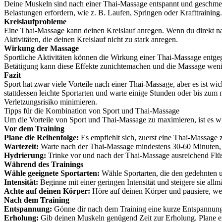
Deine Muskeln sind nach einer Thai-Massage entspannt und geschmeid
Belastungen erfordern, wie z. B. Laufen, Springen oder Krafttraining.
Kreislaufprobleme
Eine Thai-Massage kann deinen Kreislauf anregen. Wenn du direkt nac
Aktivitäten, die deinen Kreislauf nicht zu stark anregen.
Wirkung der Massage
Sportliche Aktivitäten können die Wirkung einer Thai-Massage entge
Betätigung kann diese Effekte zunichtemachen und die Massage weni
Fazit
Sport hat zwar viele Vorteile nach einer Thai-Massage, aber es ist 
stattdessen leichte Sportarten und warte einige Stunden oder bis zum
Verletzungsrisiko minimieren.
Tipps für die Kombination von Sport und Thai-Massage
Um die Vorteile von Sport und Thai-Massage zu maximieren, ist es wich
Vor dem Training
Plane die Reihenfolge:
Es empfiehlt sich, zuerst eine Thai-Massage 
Wartezeit:
Warte nach der Thai-Massage mindestens 30-60 Minuten, b
Hydrierung:
Trinke vor und nach der Thai-Massage ausreichend Flüssi
Während des Trainings
Wähle geeignete Sportarten:
Wähle Sportarten, die den gedehnten u
Intensität:
Beginne mit einer geringen Intensität und steigere sie al
Achte auf deinen Körper:
Höre auf deinen Körper und pausiere, wen
Nach dem Training
Entspannung:
Gönne dir nach dem Training eine kurze Entspannungs
Erholung:
Gib deinen Muskeln genügend Zeit zur Erholung. Plane ein 