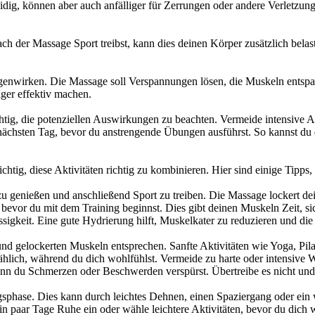
ig, können aber auch anfälliger für Zerrungen oder andere Verletzung
h der Massage Sport treibst, kann dies deinen Körper zusätzlich belas
genwirken. Die Massage soll Verspannungen lösen, die Muskeln entspan
ger effektiv machen.
wichtig, die potenziellen Auswirkungen zu beachten. Vermeide intensiv
 nächsten Tag, bevor du anstrengende Übungen ausführst. So kannst du 
tig, diese Aktivitäten richtig zu kombinieren. Hier sind einige Tipps,
zu genießen und anschließend Sport zu treiben. Die Massage lockert dei
evor du mit dem Training beginnst. Dies gibt deinen Muskeln Zeit, si
gkeit. Eine gute Hydrierung hilft, Muskelkater zu reduzieren und die 
nd gelockerten Muskeln entsprechen. Sanfte Aktivitäten wie Yoga, Pil
lmählich, während du dich wohlfühlst. Vermeide zu harte oder intensive
n du Schmerzen oder Beschwerden verspürst. Übertreibe es nicht und 
phase. Dies kann durch leichtes Dehnen, einen Spaziergang oder ein
paar Tage Ruhe ein oder wähle leichtere Aktivitäten, bevor du dich wie