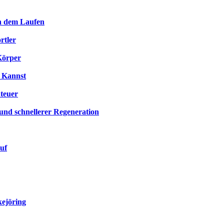
ch dem Laufen
rtler
Körper
 Kannst
teuer
und schnellerer Regeneration
uf
kejöring