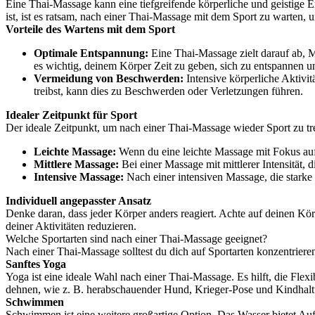
Eine Thai-Massage kann eine tiefgreifende körperliche und geistige 
ist, ist es ratsam, nach einer Thai-Massage mit dem Sport zu warten
Vorteile des Wartens mit dem Sport
Optimale Entspannung:
Eine Thai-Massage zielt darauf ab, M
es wichtig, deinem Körper Zeit zu geben, sich zu entspannen u
Vermeidung von Beschwerden:
Intensive körperliche Aktivi
treibst, kann dies zu Beschwerden oder Verletzungen führen.
Idealer Zeitpunkt für Sport
Der ideale Zeitpunkt, um nach einer Thai-Massage wieder Sport zu tr
Leichte Massage:
Wenn du eine leichte Massage mit Fokus auf
Mittlere Massage:
Bei einer Massage mit mittlerer Intensität, 
Intensive Massage:
Nach einer intensiven Massage, die starke 
Individuell angepasster Ansatz
Denke daran, dass jeder Körper anders reagiert. Achte auf deinen Kö
deiner Aktivitäten reduzieren.
Welche Sportarten sind nach einer Thai-Massage geeignet?
Nach einer Thai-Massage solltest du dich auf Sportarten konzentriere
Sanftes Yoga
Yoga ist eine ideale Wahl nach einer Thai-Massage. Es hilft, die Flex
dehnen, wie z. B. herabschauender Hund, Krieger-Pose und Kindhalt
Schwimmen
Schwimmen ist eine weitere großartige Option. Das Wasser bietet Au