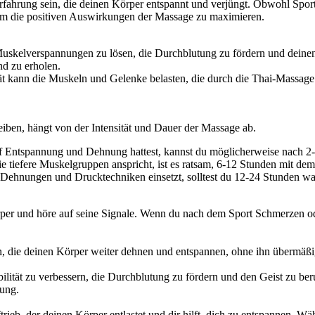
Erfahrung sein, die deinen Körper entspannt und verjüngt. Obwohl Sport
, um die positiven Auswirkungen der Massage zu maximieren.
uskelverspannungen zu lösen, die Durchblutung zu fördern und deinen 
nd zu erholen.
tät kann die Muskeln und Gelenke belasten, die durch die Thai-Massag
eiben, hängt von der Intensität und Dauer der Massage ab.
 Entspannung und Dehnung hattest, kannst du möglicherweise nach 2-4
die tiefere Muskelgruppen anspricht, ist es ratsam, 6-12 Stunden mit de
Dehnungen und Drucktechniken einsetzt, solltest du 12-24 Stunden wart
rper und höre auf seine Signale. Wenn du nach dem Sport Schmerzen ode
n, die deinen Körper weiter dehnen und entspannen, ohne ihn übermäßig
ibilität zu verbessern, die Durchblutung zu fördern und den Geist zu be
ung.
ftrieb, der deinen Körper entlastet und dir hilft, dich zu entspannen