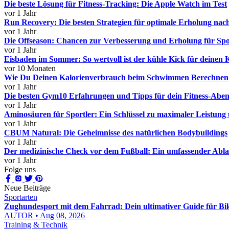
Die beste Lösung für Fitness-Tracking: Die Apple Watch im Test
vor 1 Jahr
Run Recovery: Die besten Strategien für optimale Erholung na
vor 1 Jahr
Die Offseason: Chancen zur Verbesserung und Erholung für Spo
vor 1 Jahr
Eisbaden im Sommer: So wertvoll ist der kühle Kick für deinen 
vor 10 Monaten
Wie Du Deinen Kalorienverbrauch beim Schwimmen Berechnen
vor 1 Jahr
Die besten Gym10 Erfahrungen und Tipps für dein Fitness-Aben
vor 1 Jahr
Aminosäuren für Sportler: Ein Schlüssel zu maximaler Leistung 
vor 1 Jahr
CBUM Natural: Die Geheimnisse des natürlichen Bodybuildings
vor 1 Jahr
Der medizinische Check vor dem Fußball: Ein umfassender Abla
vor 1 Jahr
Folge uns
Neue Beiträge
Sportarten
Zughundesport mit dem Fahrrad: Dein ultimativer Guide für Bi
AUTOR • Aug 08, 2026
Training & Technik