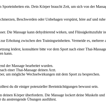
 Sporteinheiten ein. Dein Körper braucht Zeit, um sich von der Massag
Schmerzen, Beschwerden oder Unbehagen verspürst, höre auf und ruhe 
er. Die Massage kann dehydrierend wirken, und Flüssigkeitszufuhr ist 
zur Erholung zwischen den Trainingseinheiten. Vermeide es, mehrere a
etzung leidest, konsultiere bitte vor dem Sport nach einer Thai-Massa
en kann.
rend der Massage bearbeitet wurden.
 nach einer Thai-Massage deinen Arzt.
ber, um mögliche Wechselwirkungen mit dem Sport zu besprechen.
lltest du dir einiger potenzieller Beeinträchtigungen bewusst sein.
en deinen Körper überfordern. Die Massage lockert deine Muskeln und ma
r du anstrengende Übungen ausführst.