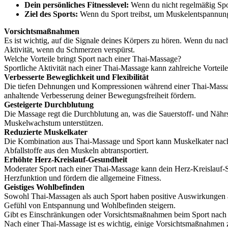
Dein persönliches Fitnesslevel:
Wenn du nicht regelmäßig Sport 
Ziel des Sports:
Wenn du Sport treibst, um Muskelentspannung z
Vorsichtsmaßnahmen
Es ist wichtig, auf die Signale deines Körpers zu hören. Wenn du nac
Aktivität, wenn du Schmerzen verspürst.
Welche Vorteile bringt Sport nach einer Thai-Massage?
Sportliche Aktivität nach einer Thai-Massage kann zahlreiche Vorteile
Verbesserte Beweglichkeit und Flexibilität
Die tiefen Dehnungen und Kompressionen während einer Thai-Massage
anhaltende Verbesserung deiner Bewegungsfreiheit fördern.
Gesteigerte Durchblutung
Die Massage regt die Durchblutung an, was die Sauerstoff- und Nährs
Muskelwachstum unterstützen.
Reduzierte Muskelkater
Die Kombination aus Thai-Massage und Sport kann Muskelkater nach 
Abfallstoffe aus den Muskeln abtransportiert.
Erhöhte Herz-Kreislauf-Gesundheit
Moderater Sport nach einer Thai-Massage kann dein Herz-Kreislauf-S
Herzfunktion und fördern die allgemeine Fitness.
Geistiges Wohlbefinden
Sowohl Thai-Massagen als auch Sport haben positive Auswirkungen a
Gefühl von Entspannung und Wohlbefinden steigern.
Gibt es Einschränkungen oder Vorsichtsmaßnahmen beim Sport nach
Nach einer Thai-Massage ist es wichtig, einige Vorsichtsmaßnahmen zu