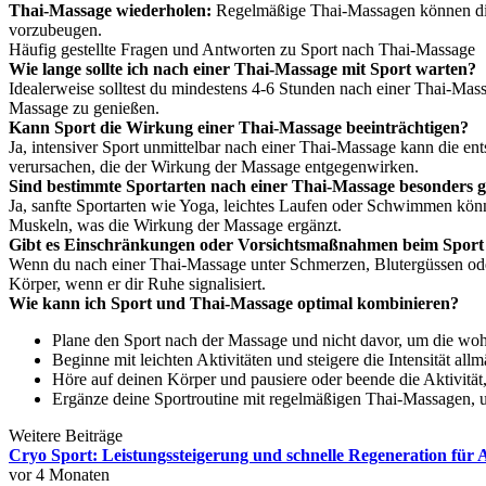
Thai-Massage wiederholen:
Regelmäßige Thai-Massagen können die 
vorzubeugen.
Häufig gestellte Fragen und Antworten zu Sport nach Thai-Massage
Wie lange sollte ich nach einer Thai-Massage mit Sport warten?
Idealerweise solltest du mindestens 4-6 Stunden nach einer Thai-Mas
Massage zu genießen.
Kann Sport die Wirkung einer Thai-Massage beeinträchtigen?
Ja, intensiver Sport unmittelbar nach einer Thai-Massage kann die e
verursachen, die der Wirkung der Massage entgegenwirken.
Sind bestimmte Sportarten nach einer Thai-Massage besonders g
Ja, sanfte Sportarten wie Yoga, leichtes Laufen oder Schwimmen könn
Muskeln, was die Wirkung der Massage ergänzt.
Gibt es Einschränkungen oder Vorsichtsmaßnahmen beim Sport
Wenn du nach einer Thai-Massage unter Schmerzen, Blutergüssen oder 
Körper, wenn er dir Ruhe signalisiert.
Wie kann ich Sport und Thai-Massage optimal kombinieren?
Plane den Sport nach der Massage und nicht davor, um die woh
Beginne mit leichten Aktivitäten und steigere die Intensität allm
Höre auf deinen Körper und pausiere oder beende die Aktivitä
Ergänze deine Sportroutine mit regelmäßigen Thai-Massagen, um
Weitere Beiträge
Cryo Sport: Leistungssteigerung und schnelle Regeneration für 
vor 4 Monaten