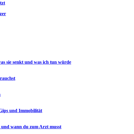
tzt
zer
was sie senkt und was ich tun würde
rauchst
h
Gips und Immobilität
zt und wann du zum Arzt musst