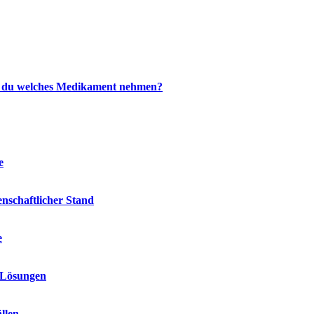
est du welches Medikament nehmen?
e
schaftlicher Stand
e
 Lösungen
llen