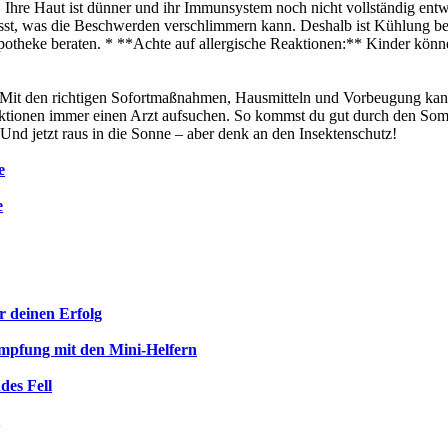
. Ihre Haut ist dünner und ihr Immunsystem noch nicht vollständig ent
usst, was die Beschwerden verschlimmern kann. Deshalb ist Kühlung bes
Apotheke beraten. * **Achte auf allergische Reaktionen:** Kinder könne
s. Mit den richtigen Sofortmaßnahmen, Hausmitteln und Vorbeugung ka
ionen immer einen Arzt aufsuchen. So kommst du gut durch den Sommer –
Und jetzt raus in die Sonne – aber denk an den Insektenschutz!
e
e
r deinen Erfolg
mpfung mit den Mini-Helfern
des Fell