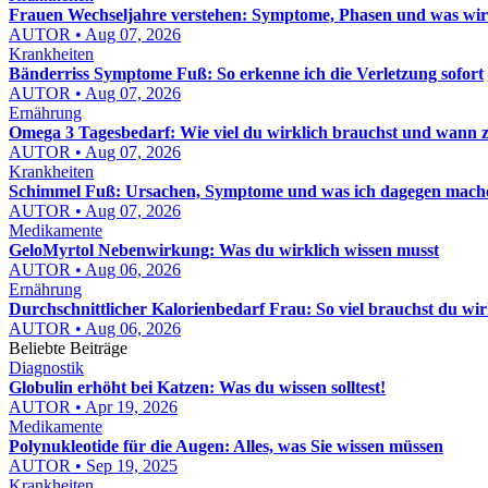
Frauen Wechseljahre verstehen: Symptome, Phasen und was wirkl
AUTOR • Aug 07, 2026
Krankheiten
Bänderriss Symptome Fuß: So erkenne ich die Verletzung sofort
AUTOR • Aug 07, 2026
Ernährung
Omega 3 Tagesbedarf: Wie viel du wirklich brauchst und wann zu v
AUTOR • Aug 07, 2026
Krankheiten
Schimmel Fuß: Ursachen, Symptome und was ich dagegen mach
AUTOR • Aug 07, 2026
Medikamente
GeloMyrtol Nebenwirkung: Was du wirklich wissen musst
AUTOR • Aug 06, 2026
Ernährung
Durchschnittlicher Kalorienbedarf Frau: So viel brauchst du wir
AUTOR • Aug 06, 2026
Beliebte Beiträge
Diagnostik
Globulin erhöht bei Katzen: Was du wissen solltest!
AUTOR • Apr 19, 2026
Medikamente
Polynukleotide für die Augen: Alles, was Sie wissen müssen
AUTOR • Sep 19, 2025
Krankheiten