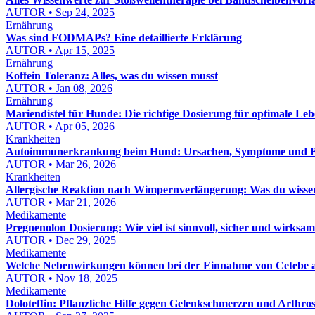
AUTOR • Sep 24, 2025
Ernährung
Was sind FODMAPs? Eine detaillierte Erklärung
AUTOR • Apr 15, 2025
Ernährung
Koffein Toleranz: Alles, was du wissen musst
AUTOR • Jan 08, 2026
Ernährung
Mariendistel für Hunde: Die richtige Dosierung für optimale Le
AUTOR • Apr 05, 2026
Krankheiten
Autoimmunerkrankung beim Hund: Ursachen, Symptome und B
AUTOR • Mar 26, 2026
Krankheiten
Allergische Reaktion nach Wimpernverlängerung: Was du wissen
AUTOR • Mar 21, 2026
Medikamente
Pregnenolon Dosierung: Wie viel ist sinnvoll, sicher und wirksa
AUTOR • Dec 29, 2025
Medikamente
Welche Nebenwirkungen können bei der Einnahme von Cetebe a
AUTOR • Nov 18, 2025
Medikamente
Doloteffin: Pflanzliche Hilfe gegen Gelenkschmerzen und Arthro