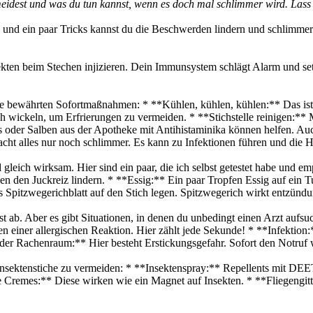
vermeidest und was du tun kannst, wenn es doch mal schlimmer wird. Lass
en und ein paar Tricks kannst du die Beschwerden lindern und schlimme
sekten beim Stechen injizieren. Dein Immunsystem schlägt Alarm und se
eine bewährten Sofortmaßnahmen: * **Kühlen, kühlen, kühlen:** Das is
h wickeln, um Erfrierungen zu vermeiden. * **Stichstelle reinigen:** M
Gels oder Salben aus der Apotheke mit Antihistaminika können helfen. 
acht alles nur noch schlimmer. Es kann zu Infektionen führen und die 
nd gleich wirksam. Hier sind ein paar, die ich selbst getestet habe un
 den Juckreiz lindern. * **Essig:** Ein paar Tropfen Essig auf ein Tu
es Spitzwegerichblatt auf den Stich legen. Spitzwegerich wirkt entzü
st ab. Aber es gibt Situationen, in denen du unbedingt einen Arzt aufs
einer allergischen Reaktion. Hier zählt jede Sekunde! * **Infektion:** 
 oder Rachenraum:** Hier besteht Erstickungsgefahr. Sofort den Notruf
 Insektenstiche zu vermeiden: * **Insektenspray:** Repellents mit DEE
e Cremes:** Diese wirken wie ein Magnet auf Insekten. * **Fliegengitt