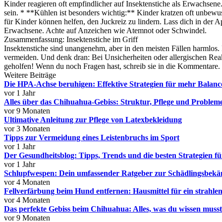
Kinder reagieren oft empfindlicher auf Insektenstiche als Erwachsene
sein. * **Kühlen ist besonders wichtig:** Kinder kratzen oft unbew
für Kinder können helfen, den Juckreiz zu lindern. Lass dich in der 
Erwachsene. Achte auf Anzeichen wie Atemnot oder Schwindel.
Zusammenfassung: Insektenstiche im Griff
Insektenstiche sind unangenehm, aber in den meisten Fällen harmlo
vermeiden. Und denk dran: Bei Unsicherheiten oder allergischen Reakt
geholfen! Wenn du noch Fragen hast, schreib sie in die Kommentare. 
Weitere Beiträge
Die HPA-Achse beruhigen: Effektive Strategien für mehr Balanc
vor 1 Jahr
Alles über das Chihuahua-Gebiss: Struktur, Pflege und Problem
vor 9 Monaten
Ultimative Anleitung zur Pflege von Latexbekleidung
vor 3 Monaten
Tipps zur Vermeidung eines Leistenbruchs im Sport
vor 1 Jahr
Der Gesundheitsblog: Tipps, Trends und die besten Strategien fü
vor 1 Jahr
Schlupfwespen: Dein umfassender Ratgeber zur Schädlingsbekä
vor 4 Monaten
Fellverfärbung beim Hund entfernen: Hausmittel für ein strahlen
vor 4 Monaten
Das perfekte Gebiss beim Chihuahua: Alles, was du wissen musst
vor 9 Monaten