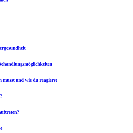
bergesundheit
ehandlungsmöglichkeiten
 musst und wie du reagierst
m?
uftreten?
se