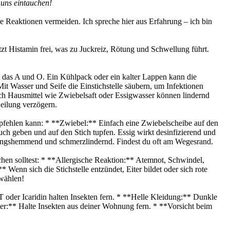
 uns eintauchen!
re Reaktionen vermeiden. Ich spreche hier aus Erfahrung – ich bin
tzt Histamin frei, was zu Juckreiz, Rötung und Schwellung führt.
t das A und O. Ein Kühlpack oder ein kalter Lappen kann die
it Wasser und Seife die Einstichstelle säubern, um Infektionen
Auch Hausmittel wie Zwiebelsaft oder Essigwasser können lindernd
Heilung verzögern.
d empfehlen kann: * **Zwiebel:** Einfach eine Zwiebelscheibe auf den
ch geben und auf den Stich tupfen. Essig wirkt desinfizierend und
ndungshemmend und schmerzlindernd. Findest du oft am Wegesrand.
uchen solltest: * **Allergische Reaktion:** Atemnot, Schwindel,
Wenn sich die Stichstelle entzündet, Eiter bildet oder sich rote
 wählen!
T oder Icaridin halten Insekten fern. * **Helle Kleidung:** Dunkle
er:** Halte Insekten aus deiner Wohnung fern. * **Vorsicht beim