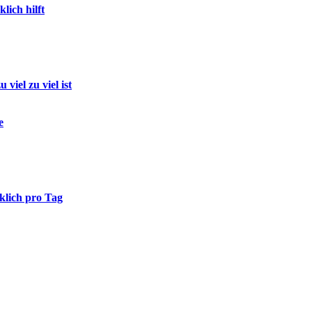
ich hilft
iel zu viel ist
e
klich pro Tag