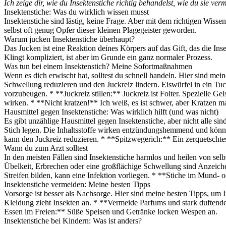
Ich zeige dir, wie du Insektenstiche richtig behandelst, wie du sie 
Insektenstiche: Was du wirklich wissen musst
Insektenstiche sind lästig, keine Frage. Aber mit dem richtigen Wiss
selbst oft genug Opfer dieser kleinen Plagegeister geworden.
Warum jucken Insektenstiche überhaupt?
Das Jucken ist eine Reaktion deines Körpers auf das Gift, das die In
Klingt kompliziert, ist aber im Grunde ein ganz normaler Prozess.
Was tun bei einem Insektenstich? Meine Sofortmaßnahmen
Wenn es dich erwischt hat, solltest du schnell handeln. Hier sind m
Schwellung reduzieren und den Juckreiz lindern. Eiswürfel in ein Tuc
vorzubeugen. * **Juckreiz stillen:** Juckreiz ist Folter. Spezielle 
wirken. * **Nicht kratzen!** Ich weiß, es ist schwer, aber Kratzen m
Hausmittel gegen Insektenstiche: Was wirklich hilft (und was nicht)
Es gibt unzählige Hausmittel gegen Insektenstiche, aber nicht alle si
Stich legen. Die Inhaltsstoffe wirken entzündungshemmend und können
kann den Juckreiz reduzieren. * **Spitzwegerich:** Ein zerquetscht
Wann du zum Arzt solltest
In den meisten Fällen sind Insektenstiche harmlos und heilen von selb
Übelkeit, Erbrechen oder eine großflächige Schwellung sind Anzeichen 
Streifen bilden, kann eine Infektion vorliegen. * **Stiche im Mund-
Insektenstiche vermeiden: Meine besten Tipps
Vorsorge ist besser als Nachsorge. Hier sind meine besten Tipps, um
Kleidung zieht Insekten an. * **Vermeide Parfums und stark duftend
Essen im Freien:** Süße Speisen und Getränke locken Wespen an.
Insektenstiche bei Kindern: Was ist anders?