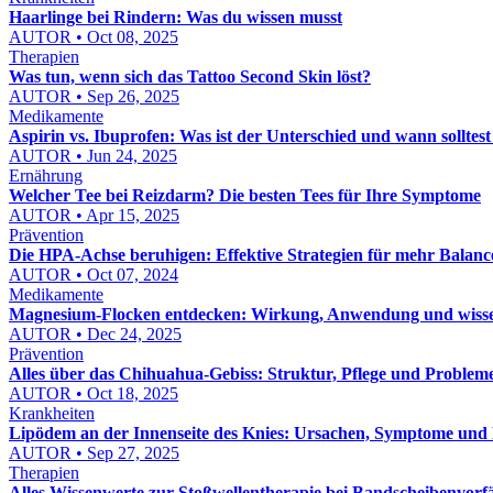
Haarlinge bei Rindern: Was du wissen musst
AUTOR • Oct 08, 2025
Therapien
Was tun, wenn sich das Tattoo Second Skin löst?
AUTOR • Sep 26, 2025
Medikamente
Aspirin vs. Ibuprofen: Was ist der Unterschied und wann sollt
AUTOR • Jun 24, 2025
Ernährung
Welcher Tee bei Reizdarm? Die besten Tees für Ihre Symptome
AUTOR • Apr 15, 2025
Prävention
Die HPA-Achse beruhigen: Effektive Strategien für mehr Balanc
AUTOR • Oct 07, 2024
Medikamente
Magnesium-Flocken entdecken: Wirkung, Anwendung und wissen
AUTOR • Dec 24, 2025
Prävention
Alles über das Chihuahua-Gebiss: Struktur, Pflege und Problem
AUTOR • Oct 18, 2025
Krankheiten
Lipödem an der Innenseite des Knies: Ursachen, Symptome und
AUTOR • Sep 27, 2025
Therapien
Alles Wissenwerte zur Stoßwellentherapie bei Bandscheibenvorfä