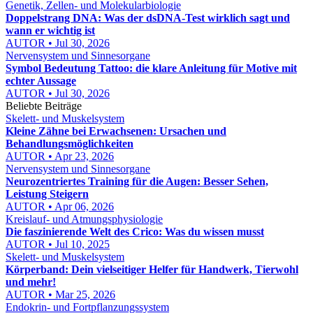
Genetik, Zellen- und Molekularbiologie
Doppelstrang DNA: Was der dsDNA-Test wirklich sagt und
wann er wichtig ist
AUTOR • Jul 30, 2026
Nervensystem und Sinnesorgane
Symbol Bedeutung Tattoo: die klare Anleitung für Motive mit
echter Aussage
AUTOR • Jul 30, 2026
Beliebte Beiträge
Skelett- und Muskelsystem
Kleine Zähne bei Erwachsenen: Ursachen und
Behandlungsmöglichkeiten
AUTOR • Apr 23, 2026
Nervensystem und Sinnesorgane
Neurozentriertes Training für die Augen: Besser Sehen,
Leistung Steigern
AUTOR • Apr 06, 2026
Kreislauf- und Atmungsphysiologie
Die faszinierende Welt des Crico: Was du wissen musst
AUTOR • Jul 10, 2025
Skelett- und Muskelsystem
Körperband: Dein vielseitiger Helfer für Handwerk, Tierwohl
und mehr!
AUTOR • Mar 25, 2026
Endokrin- und Fortpflanzungssystem