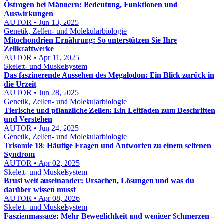
Östrogen bei Männern: Bedeutung, Funktionen und
Auswirkungen
AUTOR • Jun 13, 2025
Genetik, Zellen- und Molekularbiologie
Mitochondrien Ernährung: So unterstützen Sie Ihre
Zellkraftwerke
AUTOR • Apr 11, 2025
Skelett- und Muskelsystem
Das faszinerende Aussehen des Megalodon: Ein Blick zurück in
die Urzeit
AUTOR • Jun 28, 2025
Genetik, Zellen- und Molekularbiologie
Tierische und pflanzliche Zellen: Ein Leitfaden zum Beschriften
und Verstehen
AUTOR • Jun 24, 2025
Genetik, Zellen- und Molekularbiologie
Trisomie 18: Häufige Fragen und Antworten zu einem seltenen
Syndrom
AUTOR • Apr 02, 2025
Skelett- und Muskelsystem
Brust weit auseinander: Ursachen, Lösungen und was du
darüber wissen musst
AUTOR • Apr 08, 2026
Skelett- und Muskelsystem
Faszienmassage: Mehr Beweglichkeit und weniger Schmerzen –