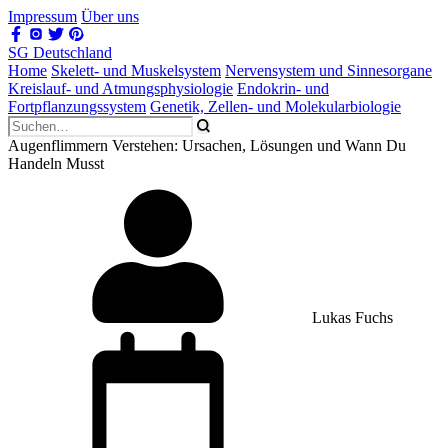
Impressum
Über uns
SG Deutschland
Home
Skelett- und Muskelsystem
Nervensystem und Sinnesorgane
Kreislauf- und Atmungsphysiologie
Endokrin- und
Fortpflanzungssystem
Genetik, Zellen- und Molekularbiologie
Augenflimmern Verstehen: Ursachen, Lösungen und Wann Du
Handeln Musst
Lukas Fuchs