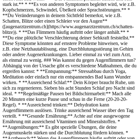
stark ist.** * **Es von anderen Symptomen begleitet wird, wie z.B.
Kopfschmerzen, Schwindel, Übelkeit oder Sprachstörungen.** *
**Du Veränderungen in deinem Sichtfeld bemerkst, wie z.B.
Schatten, Blitze oder einen Schleier vor den Augen**
([augenarztzentrum.ch](https://www.augenarztzentrum.ch/schatten-
blitze)). * **Das Flimmern häufig auftritt oder länger anhält.** *
**Du eine plötzliche Verschlechterung deiner Sehkraft feststellst.**
Diese Symptome könnten auf ernstere Probleme hinweisen, wie
z.B. eine Netzhautablösung, eine Durchblutungsstörung im Gehirn
oder andere Augenerkrankungen. Lieber einmal zu viel zum Arzt,
als einmal zu wenig. ### Was kannst du gegen Augenflimmern tun?
Abhängig von der Ursache gibt es verschiedene Maßnahmen, die du
ergreifen kannst: * **Entspannung:** Stressabbau durch Yoga,
Meditation oder einfach nur ein entspannendes Bad kann Wunder
wirken. * **Ausreichend Schlaf:** Dein Körper braucht Ruhe, um
sich zu regenerieren. Sieben bis acht Stunden Schlaf pro Nacht sind
ideal. * **Regelmäßige Pausen bei Bildschirmarbeit:** Mach alle
20 Minuten eine kurze Pause und schau in die Ferne (20-20-20-
Regel). * **Ausreichend trinken:** Dehydration kann
Augenflimmern auslösen. Trinke ausreichend Wasser über den Tag
verteilt. * **Gesunde Ernährung:** Achte auf eine ausgewogene
Ernährung mit ausreichend Vitaminen und Mineralstoffen. *
**Augenübungen:** Es gibt spezielle Übungen, die deine
Augenmuskeln stärken und die Durchblutung fördern können. *
**Arztbesuch:** Wenn das Augenflimmern häufig auftritt oder von