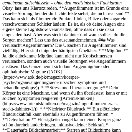
gemeinsam aufschlüsseln – ohne den medizinischen Fachjargon.
Okay, lass uns Klartext reden. **Augenflimmern ist im Grunde eine
visuelle Störung, bei der du Lichteffekte siehst, die nicht real sind.**
Das kann sich als flimmernde Punkte, Linien, Blitze oder sogar ein
verschwommener Schleier äußern. Es ist, als ob deine Augen eine
eigene kleine Lightshow veranstalten, ohne dass du sie dazu
eingeladen hast. Aber was steckt dahinter und wann solltest du dir
Sorgen machen? Lass uns das auseinandernehmen. ### Was
verursacht Augenflimmern? Die Ursachen für Augenflimmern sind
vielfältig. Hier sind einige der häufigsten Übeltäter: * **Migräne:**
Ja, die altbekannte Migräne kann nicht nur Kopfschmerzen
verursachen, sondern auch visuelle Störungen wie Augenflimmern
auslösen. Das Ganze nennt sich dann Augenmigräne oder
ophthalmische Migräne ([AOK]
(https://www.aok.de/pk/magazin/koerper-
psyche/organe/augenmigraene-ursachen-symptome-und-
behandlungstipps/)). * **Stress und Überanstrengung:** Dein
Körper ist eine Maschine, und wenn du ihn überlastest, kann er mit
solchen Symptomen reagieren ([Artemiskliniken]
(https://www.artemiskliniken.de/magazin/augenflimmern-was-
steckt-dahinter-1/)). * **Niedriger Blutdruck:** Ein plötzlicher
Blutdruckabfall kann ebenfalls zu Augenflimmern führen. *
**Dehydration:** Flüssigkeitsmangel kann deinen Körper ganz
schön durcheinanderbringen, inklusive deiner Sehkraft. *
**Dauerhafte Bildschirmarbeit:** Starren auf Bildschirme kann