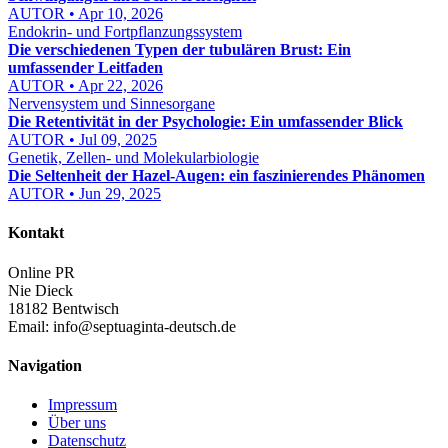
AUTOR • Apr 10, 2026
Endokrin- und Fortpflanzungssystem
Die verschiedenen Typen der tubulären Brust: Ein
umfassender Leitfaden
AUTOR • Apr 22, 2026
Nervensystem und Sinnesorgane
Die Retentivität in der Psychologie: Ein umfassender Blick
AUTOR • Jul 09, 2025
Genetik, Zellen- und Molekularbiologie
Die Seltenheit der Hazel-Augen: ein faszinierendes Phänomen
AUTOR • Jun 29, 2025
Kontakt
Online PR
Nie Dieck
18182 Bentwisch
Email:
info@septuaginta-deutsch.de
Navigation
Impressum
Über uns
Datenschutz