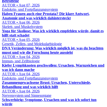
Betroffene
AUTOR • Aug 07, 2026
Endokrin- und Fortpflanzungssystem
Haben Frauen auch eine Prostata? Die klare Antwort,
Anatomie und was wirklich dahintersteckt
AUTOR • Aug 06, 2026
Skelett- und Muskelsystem
Yoga für Skoliose: Was ich wirklich empfehlen würde, damit es
hilft statt schadet
AUTOR • Aug 05, 2026
Genetik, Zellen- und Molekularbiologie
DNA Veränderung: Was wirklich möglich ist, was du beachten
musst und wie die Forschung heute aussieht
AUTOR • Aug 04, 2026
Immun- und Zellbiologie
Kiefer Lymphknoten geschwollen: Ursachen, Warnzeichen und
was ich dann mache
AUTOR • Aug 04, 2026
Endokrin- und Fortpflanzungssystem
Zusammengewachsene Brust: Ursachen, Unterschiede,
Behandlung und was wirklich hilft
AUTOR • Aug 04, 2026
Nervensystem und Sinnesorgane
Schwerhörig: Symptome, Ursachen und was ich sofort tun
würde