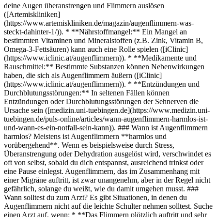
deine Augen überanstrengen und Flimmern auslösen
([Artemiskliniken]
(https://www.artemiskliniken.de/magazin/augenflimmern-was-
steckt-dahinter-1/)). * **Nährstoffmangel:** Ein Mangel an
bestimmten Vitaminen und Mineralstoffen (z.B. Zink, Vitamin B,
Omega-3-Fettsäuren) kann auch eine Rolle spielen ([iClinic]
(https://www.iclinic.at/augenflimmern)). * **Medikamente und
Rauschmittel:** Bestimmte Substanzen können Nebenwirkungen
haben, die sich als Augenflimmern äußern ([iClinic]
(https://www.iclinic.at/augenflimmern)). * **Entzündungen und
Durchblutungsstörungen:** In seltenen Fällen können
Entzündungen oder Durchblutungsstörungen der Sehnerven die
Ursache sein ([medizin.uni-tuebingen.de](https://www.medizin.uni-
tuebingen.de/puls-online/articles/wann-augenflimmern-harmlos-ist-
und-wann-es-ein-notfall-sein-kann)). ### Wann ist Augenflimmern
harmlos? Meistens ist Augenflimmern **harmlos und
vorübergehend**. Wenn es beispielsweise durch Stress,
Überanstrengung oder Dehydration ausgelöst wird, verschwindet es
oft von selbst, sobald du dich entspannst, ausreichend trinkst oder
eine Pause einlegst. Augenflimmern, das im Zusammenhang mit
einer Migräne auftritt, ist zwar unangenehm, aber in der Regel nicht
gefährlich, solange du weißt, wie du damit umgehen musst. ###
Wann solltest du zum Arzt? Es gibt Situationen, in denen du
Augenflimmern nicht auf die leichte Schulter nehmen solltest. Suche
einen Arzt auf, wenn: * **Das Flimmern plötzlich auftritt und sehr