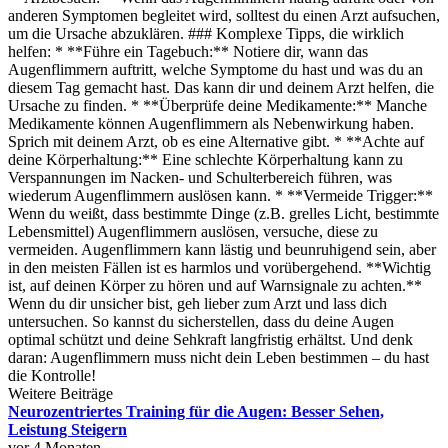
anderen Symptomen begleitet wird, solltest du einen Arzt aufsuchen,
um die Ursache abzuklären. ### Komplexe Tipps, die wirklich
helfen: * **Führe ein Tagebuch:** Notiere dir, wann das
Augenflimmern auftritt, welche Symptome du hast und was du an
diesem Tag gemacht hast. Das kann dir und deinem Arzt helfen, die
Ursache zu finden. * **Überprüfe deine Medikamente:** Manche
Medikamente können Augenflimmern als Nebenwirkung haben.
Sprich mit deinem Arzt, ob es eine Alternative gibt. * **Achte auf
deine Körperhaltung:** Eine schlechte Körperhaltung kann zu
Verspannungen im Nacken- und Schulterbereich führen, was
wiederum Augenflimmern auslösen kann. * **Vermeide Trigger:**
Wenn du weißt, dass bestimmte Dinge (z.B. grelles Licht, bestimmte
Lebensmittel) Augenflimmern auslösen, versuche, diese zu
vermeiden. Augenflimmern kann lästig und beunruhigend sein, aber
in den meisten Fällen ist es harmlos und vorübergehend. **Wichtig
ist, auf deinen Körper zu hören und auf Warnsignale zu achten.**
Wenn du dir unsicher bist, geh lieber zum Arzt und lass dich
untersuchen. So kannst du sicherstellen, dass du deine Augen
optimal schützt und deine Sehkraft langfristig erhältst. Und denk
daran: Augenflimmern muss nicht dein Leben bestimmen – du hast
die Kontrolle!
Weitere Beiträge
Neurozentriertes Training für die Augen: Besser Sehen,
Leistung Steigern
vor 4 Monaten