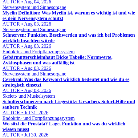
AUTOR • Aug 04, 2026
Nervensystem und Sinnesorgane
Myelin Definition: Was Myelin ist, warum es wichtig ist und wie
es dein Nervensystem schützt
AUTOR • Aug 03, 2026
Nervensystem und Sinnesorgane
Sehnerven: Funktion, Beschwerden und was ich bei Problemen
wirklich beachten würde
AUTOR • Aug 03, 2026
Endokrin- und Fortpflanzungssystem
Gebärmutterschleimhaut Dicke Tabelle: Normwerte,
Zyklusphasen und was auffällig ist
AUTOR • Aug 03, 2026
Nervensystem und Sinnesorgane
Cerebral: Was das Keyword wirklich bedeutet und wie du es
strategisch einsetzt
AUTOR • Aug 03, 2026
Skelett- und Muskelsystem
Schulterschmerzen nach Liegestütz: Ursachen, Sofort-Hilfe und
saubere Technik
AUTOR • Jul 31, 2026
Endokrin- und Fortpflanzungssystem
Wo sitzt die Prostata? Lage, Funktion und was du wirklich
wissen musst
AUTOR • Jul 30, 2026