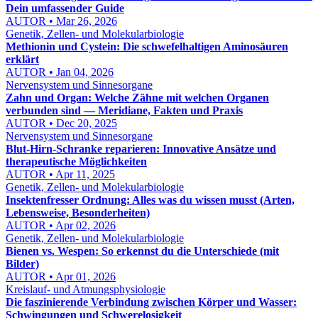
Dein umfassender Guide
AUTOR • Mar 26, 2026
Genetik, Zellen- und Molekularbiologie
Methionin und Cystein: Die schwefelhaltigen Aminosäuren
erklärt
AUTOR • Jan 04, 2026
Nervensystem und Sinnesorgane
Zahn und Organ: Welche Zähne mit welchen Organen
verbunden sind — Meridiane, Fakten und Praxis
AUTOR • Dec 20, 2025
Nervensystem und Sinnesorgane
Blut-Hirn-Schranke reparieren: Innovative Ansätze und
therapeutische Möglichkeiten
AUTOR • Apr 11, 2025
Genetik, Zellen- und Molekularbiologie
Insektenfresser Ordnung: Alles was du wissen musst (Arten,
Lebensweise, Besonderheiten)
AUTOR • Apr 02, 2026
Genetik, Zellen- und Molekularbiologie
Bienen vs. Wespen: So erkennst du die Unterschiede (mit
Bilder)
AUTOR • Apr 01, 2026
Kreislauf- und Atmungsphysiologie
Die faszinierende Verbindung zwischen Körper und Wasser:
Schwingungen und Schwerelosigkeit