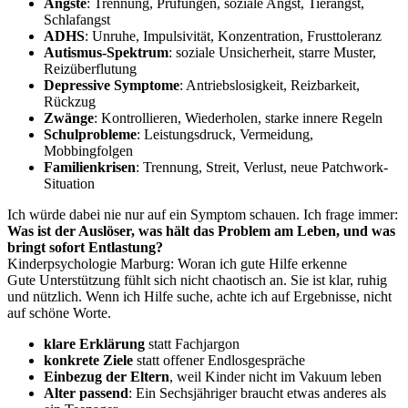
Ängste
: Trennung, Prüfungen, soziale Angst, Tierangst,
Schlafangst
ADHS
: Unruhe, Impulsivität, Konzentration, Frusttoleranz
Autismus-Spektrum
: soziale Unsicherheit, starre Muster,
Reizüberflutung
Depressive Symptome
: Antriebslosigkeit, Reizbarkeit,
Rückzug
Zwänge
: Kontrollieren, Wiederholen, starke innere Regeln
Schulprobleme
: Leistungsdruck, Vermeidung,
Mobbingfolgen
Familienkrisen
: Trennung, Streit, Verlust, neue Patchwork-
Situation
Ich würde dabei nie nur auf ein Symptom schauen. Ich frage immer:
Was ist der Auslöser, was hält das Problem am Leben, und was
bringt sofort Entlastung?
Kinderpsychologie Marburg: Woran ich gute Hilfe erkenne
Gute Unterstützung fühlt sich nicht chaotisch an. Sie ist klar, ruhig
und nützlich. Wenn ich Hilfe suche, achte ich auf Ergebnisse, nicht
auf schöne Worte.
klare Erklärung
statt Fachjargon
konkrete Ziele
statt offener Endlosgespräche
Einbezug der Eltern
, weil Kinder nicht im Vakuum leben
Alter passend
: Ein Sechsjähriger braucht etwas anderes als