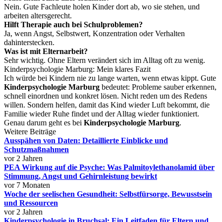
Nein. Gute Fachleute holen Kinder dort ab, wo sie stehen, und
arbeiten altersgerecht.
Hilft Therapie auch bei Schulproblemen?
Ja, wenn Angst, Selbstwert, Konzentration oder Verhalten
dahinterstecken.
Was ist mit Elternarbeit?
Sehr wichtig. Ohne Eltern verändert sich im Alltag oft zu wenig.
Kinderpsychologie Marburg: Mein klares Fazit
Ich würde bei Kindern nie zu lange warten, wenn etwas kippt. Gute
Kinderpsychologie Marburg
bedeutet: Probleme sauber erkennen,
schnell einordnen und konkret lösen. Nicht reden um des Redens
willen. Sondern helfen, damit das Kind wieder Luft bekommt, die
Familie wieder Ruhe findet und der Alltag wieder funktioniert.
Genau darum geht es bei
Kinderpsychologie Marburg
.
Weitere Beiträge
Ausspähen von Daten: Detaillierte Einblicke und
Schutzmaßnahmen
vor 2 Jahren
PEA Wirkung auf die Psyche: Was Palmitoylethanolamid über
Stimmung, Angst und Gehirnleistung bewirkt
vor 7 Monaten
Woche der seelischen Gesundheit: Selbstfürsorge, Bewusstsein
und Ressourcen
vor 2 Jahren
Kinderpsychologie in Bruchsal: Ein Leitfaden für Eltern und