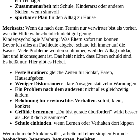
ein Teenager
Zusammenarbeit
mit Schule, Kinderarzt oder anderen
Stellen, wenn sinnvoll
spürbarer Plan
für den Alltag zu Hause
Merksatz:
Wenn du nach dem Termin nur verwirrter bist als vorher,
war die Hilfe wahrscheinlich nicht gut genug.
Kinderpsychologie Marburg: Was Eltern sofort tun können
Bevor ich alles an Fachleute abgebe, schaue ich immer auf die
Basics. Viele Probleme werden schlimmer, weil der Alltag unklar,
laut und inkonsequent ist. Das heißt nicht, dass Eltern schuld sind.
Es heißt nur: Hier gibt es Hebel.
Feste Routinen
: gleiche Zeiten für Schlaf, Essen,
Hausaufgaben
Weniger Diskussionen
: klare Ansagen statt zehn Warnungen
Ein Problem nach dem anderen
: nicht alles gleichzeitig
ändern
Belohnung für erwünschtes Verhalten
: sofort, klein,
konkret
Gefühle benennen
: „Du bist gerade überfordert“ wirkt besser
als „Reiß dich zusammen“
Schule einbinden
, wenn Lernen oder Verhalten dort kippen
Wenn du mehr Struktur willst, arbeite mit einer simplen Formel:
beobachten, benennen, begrenzen, begleiten.