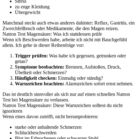
Stress
zu enge Kleidung
Übergewicht
Manchmal steckt auch etwas anderes dahinter: Reflux, Gastritis, ein
Zwerchfellbruch oder Medikamente, die den Magen reizen.
Natron Test Magensäure: Was ich stattdessen prüfe
Wenn ich Beschwerden habe, arbeite ich nicht mit Bauchgefühl
allein. Ich gehe in dieser Reihenfolge vor:
Trigger prüfen:
Was habe ich gegessen, getrunken oder
getan?
Symptome beobachten:
Brennen, Aufstoßen, Druck,
Übelkeit oder Schmerzen?
Häufigkeit checken:
Einmalig oder ständig?
Warnzeichen beachten:
Alarmzeichen sofort ernst nehmen.
Das ist deutlich sinnvoller als sich nur auf einen schnellen Natron
Test bei Magensäure zu verlassen.
Natron Test Magensäure: Diese Warnzeichen solltest du nicht
ignorieren
Wenn eines davon zutrifft, nicht herumprobieren:
starke oder anhaltende Schmerzen
Schluckbeschwerden
Blut im Erbrochenen oder schwarzer Stuhl