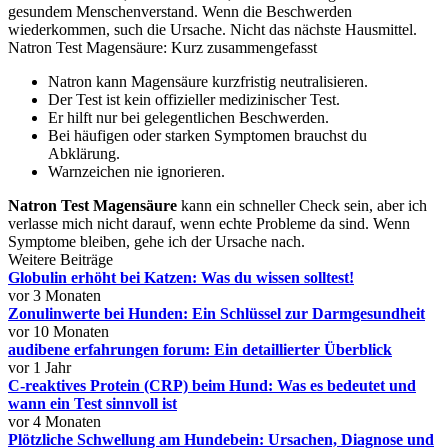
gesundem Menschenverstand. Wenn die Beschwerden
wiederkommen, such die Ursache. Nicht das nächste Hausmittel.
Natron Test Magensäure: Kurz zusammengefasst
Natron kann Magensäure kurzfristig neutralisieren.
Der Test ist kein offizieller medizinischer Test.
Er hilft nur bei gelegentlichen Beschwerden.
Bei häufigen oder starken Symptomen brauchst du
Abklärung.
Warnzeichen nie ignorieren.
Natron Test Magensäure
kann ein schneller Check sein, aber ich
verlasse mich nicht darauf, wenn echte Probleme da sind. Wenn
Symptome bleiben, gehe ich der Ursache nach.
Weitere Beiträge
Globulin erhöht bei Katzen: Was du wissen solltest!
vor 3 Monaten
Zonulinwerte bei Hunden: Ein Schlüssel zur Darmgesundheit
vor 10 Monaten
audibene erfahrungen forum: Ein detaillierter Überblick
vor 1 Jahr
C-reaktives Protein (CRP) beim Hund: Was es bedeutet und
wann ein Test sinnvoll ist
vor 4 Monaten
Plötzliche Schwellung am Hundebein: Ursachen, Diagnose und