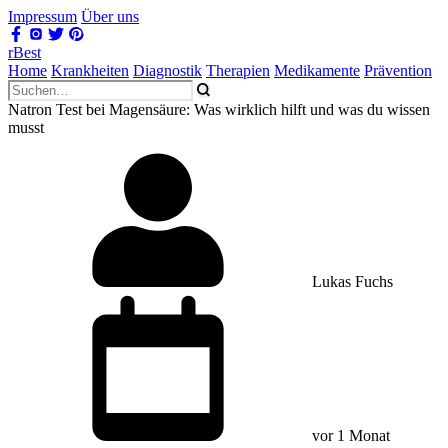
Impressum
Über uns
rBest
Home
Krankheiten
Diagnostik
Therapien
Medikamente
Prävention
Natron Test bei Magensäure: Was wirklich hilft und was du wissen
musst
Lukas Fuchs
vor 1 Monat