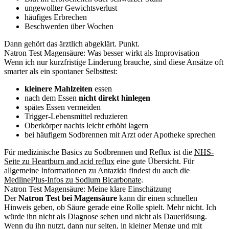
ungewollter Gewichtsverlust
häufiges Erbrechen
Beschwerden über Wochen
Dann gehört das ärztlich abgeklärt. Punkt.
Natron Test Magensäure: Was besser wirkt als Improvisation
Wenn ich nur kurzfristige Linderung brauche, sind diese Ansätze oft
smarter als ein spontaner Selbsttest:
kleinere Mahlzeiten
essen
nach dem Essen
nicht direkt hinlegen
spätes Essen vermeiden
Trigger-Lebensmittel reduzieren
Oberkörper nachts leicht erhöht lagern
bei häufigem Sodbrennen mit Arzt oder Apotheke sprechen
Für medizinische Basics zu Sodbrennen und Reflux ist die
NHS-
Seite zu Heartburn and acid reflux
eine gute Übersicht. Für
allgemeine Informationen zu Antazida findest du auch die
MedlinePlus-Infos zu Sodium Bicarbonate
.
Natron Test Magensäure: Meine klare Einschätzung
Der
Natron Test bei Magensäure
kann dir einen schnellen
Hinweis geben, ob Säure gerade eine Rolle spielt. Mehr nicht. Ich
würde ihn nicht als Diagnose sehen und nicht als Dauerlösung.
Wenn du ihn nutzt, dann nur selten, in kleiner Menge und mit