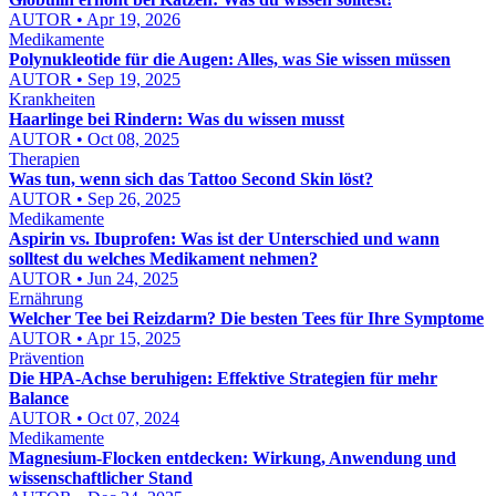
AUTOR • Apr 19, 2026
Medikamente
Polynukleotide für die Augen: Alles, was Sie wissen müssen
AUTOR • Sep 19, 2025
Krankheiten
Haarlinge bei Rindern: Was du wissen musst
AUTOR • Oct 08, 2025
Therapien
Was tun, wenn sich das Tattoo Second Skin löst?
AUTOR • Sep 26, 2025
Medikamente
Aspirin vs. Ibuprofen: Was ist der Unterschied und wann
solltest du welches Medikament nehmen?
AUTOR • Jun 24, 2025
Ernährung
Welcher Tee bei Reizdarm? Die besten Tees für Ihre Symptome
AUTOR • Apr 15, 2025
Prävention
Die HPA-Achse beruhigen: Effektive Strategien für mehr
Balance
AUTOR • Oct 07, 2024
Medikamente
Magnesium-Flocken entdecken: Wirkung, Anwendung und
wissenschaftlicher Stand