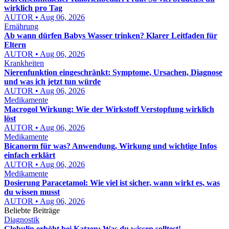
wirklich pro Tag
AUTOR • Aug 06, 2026
Ernährung
Ab wann dürfen Babys Wasser trinken? Klarer Leitfaden für
Eltern
AUTOR • Aug 06, 2026
Krankheiten
Nierenfunktion eingeschränkt: Symptome, Ursachen, Diagnose
und was ich jetzt tun würde
AUTOR • Aug 06, 2026
Medikamente
Macrogol Wirkung: Wie der Wirkstoff Verstopfung wirklich
löst
AUTOR • Aug 06, 2026
Medikamente
Bicanorm für was? Anwendung, Wirkung und wichtige Infos
einfach erklärt
AUTOR • Aug 06, 2026
Medikamente
Dosierung Paracetamol: Wie viel ist sicher, wann wirkt es, was
du wissen musst
AUTOR • Aug 06, 2026
Beliebte Beiträge
Diagnostik
Globulin erhöht bei Katzen: Was du wissen solltest!