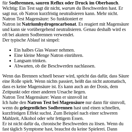
für
Sodbrennen, sauren Reflux oder Druck im Oberbauch
.
Wichtig: Ein Test sagt dir nicht,
warum
du Beschwerden hast. Er
sagt nur, ob Natron kurzfristig neutralisieren kann. Mehr nicht.
Natron Test Magensäure: So funktioniert er
Natron ist
Natriumhydrogencarbonat
. Es reagiert mit Magensäure
und kann sie vorübergehend neutralisieren. Genau deshalb wird es
oft bei akutem Sodbrennen verwendet.
Der typische Ablauf ist simpel:
Ein halbes Glas Wasser nehmen.
Eine kleine Menge Natron einrühren.
Langsam trinken.
Abwarten, ob die Beschwerden nachlassen.
Wenn das Brennen schnell besser wird, spricht das dafür, dass Säure
eine Rolle spielt. Wenn nichts passiert, heißt das nicht automatisch,
dass es keine Magensäure ist. Es kann auch an der Dosis, dem
Zeitpunkt oder einer anderen Ursache liegen.
Natron Test Magensäure: Wann er sinnvoll ist
Ich halte den
Natron Test bei Magensäure
nur dann für sinnvoll,
wenn du
gelegentliches Sodbrennen
hast und einen schnellen,
kurzfristigen Effekt suchst. Zum Beispiel nach einer schweren
Mahlzeit, Alkohol oder sehr fettigem Essen.
Er ist nicht dafür da, chronische Beschwerden zu lösen. Wenn du
fast täglich Symptome hast, brauchst du keine Spielerei. Dann