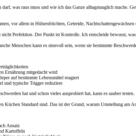
rein darf, was raus muss und wie ich das Ganze alltagstauglich mache.
kommen, vor allem in Hülsenfrüchten, Getreide, Nachtschattengewächse
t nicht Perfektion. Der Punkt ist Kontrolle. Ich entscheide bewusst, was 
nche Menschen kann es sinnvoll sein, wenn sie bestimmte Beschwerden 
träglichkeiten
en Ernährung mitgedacht wird
örper auf bestimmte Lebensmittel reagiert
el und typische Trigger reduziere
schwerden hat und schon vieles ausprobiert hat, kann es sauber testen.
ielen Küchen Standard sind. Das ist der Grund, warum Umstellung am An
ach Ansatz
nd Kartoffeln