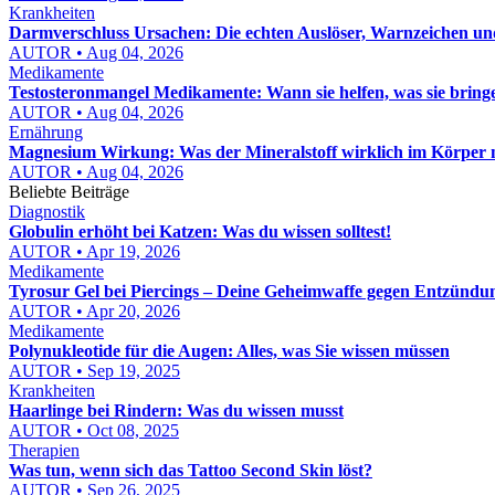
Krankheiten
Darmverschluss Ursachen: Die echten Auslöser, Warnzeichen und
AUTOR • Aug 04, 2026
Medikamente
Testosteronmangel Medikamente: Wann sie helfen, was sie brin
AUTOR • Aug 04, 2026
Ernährung
Magnesium Wirkung: Was der Mineralstoff wirklich im Körper
AUTOR • Aug 04, 2026
Beliebte Beiträge
Diagnostik
Globulin erhöht bei Katzen: Was du wissen solltest!
AUTOR • Apr 19, 2026
Medikamente
Tyrosur Gel bei Piercings – Deine Geheimwaffe gegen Entzündu
AUTOR • Apr 20, 2026
Medikamente
Polynukleotide für die Augen: Alles, was Sie wissen müssen
AUTOR • Sep 19, 2025
Krankheiten
Haarlinge bei Rindern: Was du wissen musst
AUTOR • Oct 08, 2025
Therapien
Was tun, wenn sich das Tattoo Second Skin löst?
AUTOR • Sep 26, 2025