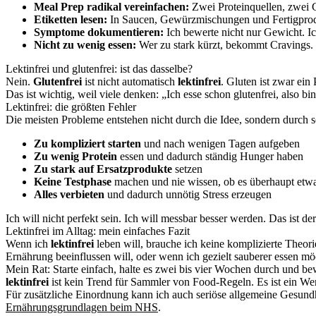
Meal Prep radikal vereinfachen:
Zwei Proteinquellen, zwei Ge
Etiketten lesen:
In Saucen, Gewürzmischungen und Fertigproduk
Symptome dokumentieren:
Ich bewerte nicht nur Gewicht. I
Nicht zu wenig essen:
Wer zu stark kürzt, bekommt Cravings. 
Lektinfrei und glutenfrei: ist das dasselbe?
Nein.
Glutenfrei
ist nicht automatisch
lektinfrei
. Gluten ist zwar ein
Das ist wichtig, weil viele denken: „Ich esse schon glutenfrei, also bi
Lektinfrei: die größten Fehler
Die meisten Probleme entstehen nicht durch die Idee, sondern durch 
Zu kompliziert starten
und nach wenigen Tagen aufgeben
Zu wenig Protein
essen und dadurch ständig Hunger haben
Zu stark auf Ersatzprodukte
setzen
Keine Testphase
machen und nie wissen, ob es überhaupt etwa
Alles verbieten
und dadurch unnötig Stress erzeugen
Ich will nicht perfekt sein. Ich will messbar besser werden. Das ist d
Lektinfrei im Alltag: mein einfaches Fazit
Wenn ich
lektinfrei
leben will, brauche ich keine komplizierte Theori
Ernährung beeinflussen will, oder wenn ich gezielt sauberer essen mö
Mein Rat: Starte einfach, halte es zwei bis vier Wochen durch und be
lektinfrei
ist kein Trend für Sammler von Food-Regeln. Es ist ein Wer
Für zusätzliche Einordnung kann ich auch seriöse allgemeine Gesund
Ernährungsgrundlagen beim NHS
.