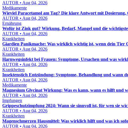
AUTOR • Aug 04, 2026
Medikamente
Wieviel Paracetamol am Tag? Die klare Antwort mit Dosierung,
AUTOR • Aug 04, 2026
Ernährung
Wofür ist Zink gut? Wirkung, Bedarf, Mangel und die wichtigst
AUTOR • Aug 04, 2026
Krankheiten
Giardien Panikmache: Was wirklich wichtig ist, wenn dein Tier 
AUTOR • Aug 04, 2026
Krankheiten
Harnwegsinfekt bei Frauen: Symptome, Ursachen und was wirkli
AUTOR • Aug 04, 2026
Krankheiten
Insektenstich Entzündung: Symptome, Behandlung und wann du 
AUTOR • Aug 04, 2026
Medikamente
Magnesium Glycinat Wirkung: Was es kann, wann es hilft und w
AUTOR • Aug 04, 2026
Impfungen
Grippeschutzimpfung 2024: Wann sie sinnvoll ist, für wen sie wic
AUTOR • Aug 04, 2026
Krankheiten
Magenschmerzen Hausmittel: Was wirklich hilft und was ich sof
AUTOR • Aug 04, 2026