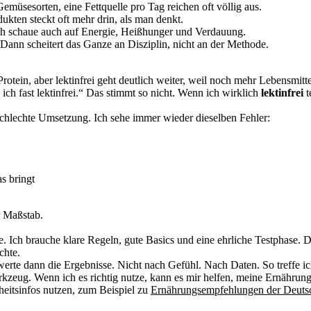
müsesorten, eine Fettquelle pro Tag reichen oft völlig aus.
ten steckt oft mehr drin, als man denkt.
ch schaue auch auf Energie, Heißhunger und Verdauung.
Dann scheitert das Ganze an Disziplin, nicht an der Methode.
 Protein, aber lektinfrei geht deutlich weiter, weil noch mehr Lebensmi
n ich fast lektinfrei.“ Das stimmt so nicht. Wenn ich wirklich
lektinfrei
t
schlechte Umsetzung. Ich sehe immer wieder dieselben Fehler:
s bringt
er Maßstab.
e. Ich brauche klare Regeln, gute Basics und eine ehrliche Testphase. 
chte.
werte dann die Ergebnisse. Nicht nach Gefühl. Nach Daten. So treffe i
kzeug. Wenn ich es richtig nutze, kann es mir helfen, meine Ernährung 
heitsinfos nutzen, zum Beispiel zu
Ernährungsempfehlungen der Deutsc