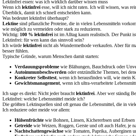
Lektinfrei essen: was ich wirklich darüber wissen muss
Wenn ich
lektinfrei
esse, will ich nicht raten. Ich will wissen, was 
Überblick, damit ich schnell entscheiden kann.
Was bedeutet lektinfrei überhaupt?
Lektine
sind pflanzliche Proteine, die in vielen Lebensmitteln vor
wie möglich zu vermeiden oder stark zu reduzieren.
Wichtig:
100 % lektinfrei
ist im Alltag kaum realistisch. Der Punkt is
Lektinfrei: für wen kann das sinnvoll sein?
Ich würde
lektinfrei
nicht als Wundermethode verkaufen. Aber für ma
besser fühlen.
Typische Gründe, warum Menschen damit starten:
Verdauungsprobleme
wie Blähungen, Bauchdruck oder Unver
Autoimmunbeschwerden
oder entzündliche Themen, bei den
Konkreter Selbsttest
, wenn ich herausfinden will, wie mein K
Gewichtsmanagement
, wenn ich ultra-verarbeitete Lebensmitt
Ich sage es direkt: Nicht jeder braucht
lektinfrei
. Aber wer ständig Be
Lektinfrei: welche Lebensmittel meide ich?
Die größten Lektinquellen sind oft genau die Lebensmittel, die in v
Ich reduziere oder meide vor allem:
Hülsenfrüchte
wie Bohnen, Linsen, Kichererbsen und Erbsen
Getreide
wie Weizen, Roggen, Gerste und oft auch Hafer, je n
Nachtschattengewächse
wie Tomaten, Paprika, Auberginen u