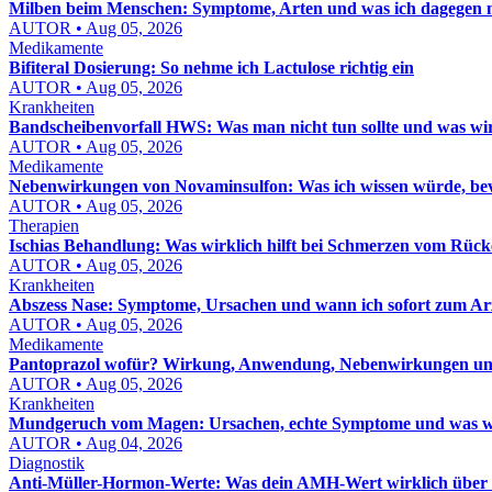
Milben beim Menschen: Symptome, Arten und was ich dagegen
AUTOR • Aug 05, 2026
Medikamente
Bifiteral Dosierung: So nehme ich Lactulose richtig ein
AUTOR • Aug 05, 2026
Krankheiten
Bandscheibenvorfall HWS: Was man nicht tun sollte und was wirk
AUTOR • Aug 05, 2026
Medikamente
Nebenwirkungen von Novaminsulfon: Was ich wissen würde, bev
AUTOR • Aug 05, 2026
Therapien
Ischias Behandlung: Was wirklich hilft bei Schmerzen vom Rücke
AUTOR • Aug 05, 2026
Krankheiten
Abszess Nase: Symptome, Ursachen und wann ich sofort zum Ar
AUTOR • Aug 05, 2026
Medikamente
Pantoprazol wofür? Wirkung, Anwendung, Nebenwirkungen und
AUTOR • Aug 05, 2026
Krankheiten
Mundgeruch vom Magen: Ursachen, echte Symptome und was wir
AUTOR • Aug 04, 2026
Diagnostik
Anti-Müller-Hormon-Werte: Was dein AMH-Wert wirklich über di