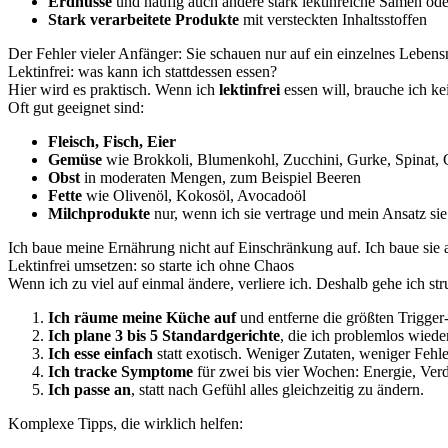
Erdnüsse
und häufig auch andere stark lektinreiche Samen oder
Stark verarbeitete Produkte
mit versteckten Inhaltsstoffen
Der Fehler vieler Anfänger: Sie schauen nur auf ein einzelnes Lebens
Lektinfrei: was kann ich stattdessen essen?
Hier wird es praktisch. Wenn ich
lektinfrei
essen will, brauche ich ke
Oft gut geeignet sind:
Fleisch, Fisch, Eier
Gemüse
wie Brokkoli, Blumenkohl, Zucchini, Gurke, Spinat, 
Obst
in moderaten Mengen, zum Beispiel Beeren
Fette
wie Olivenöl, Kokosöl, Avocadoöl
Milchprodukte
nur, wenn ich sie vertrage und mein Ansatz sie
Ich baue meine Ernährung nicht auf Einschränkung auf. Ich baue sie
Lektinfrei umsetzen: so starte ich ohne Chaos
Wenn ich zu viel auf einmal ändere, verliere ich. Deshalb gehe ich struk
Ich räume meine Küche auf
und entferne die größten Trigger
Ich plane 3 bis 5 Standardgerichte
, die ich problemlos wiede
Ich esse einfach
statt exotisch. Weniger Zutaten, weniger Fehle
Ich tracke Symptome
für zwei bis vier Wochen: Energie, Ver
Ich passe an
, statt nach Gefühl alles gleichzeitig zu ändern.
Komplexe Tipps, die wirklich helfen: