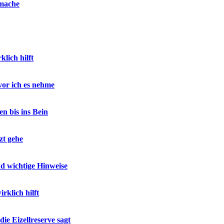
 mache
lich hilft
or ich es nehme
n bis ins Bein
zt gehe
 wichtige Hinweise
klich hilft
e Eizellreserve sagt