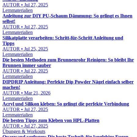
AUTOR • Jul 27, 2025
Lernmaterialien
Anleitung zur DIY PU-Schaum Dämmung: So gelingt es Ihnen
selbst!
AUTOR • Jul 27, 2025
Lernmaterialien
Silikatplatte verarbeiten: Schritt-für-Schritt Anleitung und
Tipps
AUTOR • Jul 25, 2025
Lernmaterialien
Die besten Methoden zum Brunnenrohr Reinigen: So bleibt Ihr
Brunnen immer sauber
AUTOR • Jul 22, 2025
Lernmaterialien
DIPDRIP Anleitung: Perfekte Dip Powder Nägel einfach selber
machen!
AUTOR • Mar 21, 2026
Lernmaterialien
Acryl und Silikon kleben: So gelingt die perfekte Verbindung
AUTOR • Jul 27, 2025
Lernmaterialien
Die besten Tipps zum Kleben von HPL-Platten
AUTOR • Jul 27, 2025
Übungen & Workouts
Quarzsand verfugen: Die beste Technik für langlebige Fugen