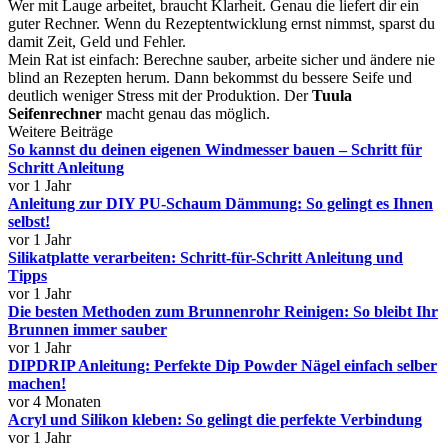
Wer mit Lauge arbeitet, braucht Klarheit. Genau die liefert dir ein
guter Rechner. Wenn du Rezeptentwicklung ernst nimmst, sparst du
damit Zeit, Geld und Fehler.
Mein Rat ist einfach: Berechne sauber, arbeite sicher und ändere nie
blind an Rezepten herum. Dann bekommst du bessere Seife und
deutlich weniger Stress mit der Produktion. Der
Tuula
Seifenrechner
macht genau das möglich.
Weitere Beiträge
So kannst du deinen eigenen Windmesser bauen – Schritt für
Schritt Anleitung
vor 1 Jahr
Anleitung zur DIY PU-Schaum Dämmung: So gelingt es Ihnen
selbst!
vor 1 Jahr
Silikatplatte verarbeiten: Schritt-für-Schritt Anleitung und
Tipps
vor 1 Jahr
Die besten Methoden zum Brunnenrohr Reinigen: So bleibt Ihr
Brunnen immer sauber
vor 1 Jahr
DIPDRIP Anleitung: Perfekte Dip Powder Nägel einfach selber
machen!
vor 4 Monaten
Acryl und Silikon kleben: So gelingt die perfekte Verbindung
vor 1 Jahr