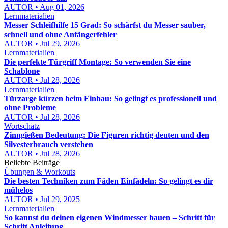
AUTOR • Aug 01, 2026
Lernmaterialien
Messer Schleifhilfe 15 Grad: So schärfst du Messer sauber,
schnell und ohne Anfängerfehler
AUTOR • Jul 29, 2026
Lernmaterialien
Die perfekte Türgriff Montage: So verwenden Sie eine
Schablone
AUTOR • Jul 28, 2026
Lernmaterialien
Türzarge kürzen beim Einbau: So gelingt es professionell und
ohne Probleme
AUTOR • Jul 28, 2026
Wortschatz
Zinngießen Bedeutung: Die Figuren richtig deuten und den
Silvesterbrauch verstehen
AUTOR • Jul 28, 2026
Beliebte Beiträge
Übungen & Workouts
Die besten Techniken zum Fäden Einfädeln: So gelingt es dir
mühelos
AUTOR • Jul 29, 2025
Lernmaterialien
So kannst du deinen eigenen Windmesser bauen – Schritt für
Schritt Anleitung