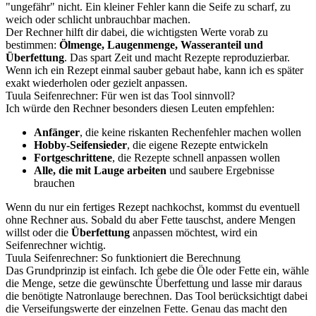
"ungefähr" nicht. Ein kleiner Fehler kann die Seife zu scharf, zu
weich oder schlicht unbrauchbar machen.
Der Rechner hilft dir dabei, die wichtigsten Werte vorab zu
bestimmen:
Ölmenge, Laugenmenge, Wasseranteil und
Überfettung
. Das spart Zeit und macht Rezepte reproduzierbar.
Wenn ich ein Rezept einmal sauber gebaut habe, kann ich es später
exakt wiederholen oder gezielt anpassen.
Tuula Seifenrechner: Für wen ist das Tool sinnvoll?
Ich würde den Rechner besonders diesen Leuten empfehlen:
Anfänger
, die keine riskanten Rechenfehler machen wollen
Hobby-Seifensieder
, die eigene Rezepte entwickeln
Fortgeschrittene
, die Rezepte schnell anpassen wollen
Alle, die mit Lauge arbeiten
und saubere Ergebnisse
brauchen
Wenn du nur ein fertiges Rezept nachkochst, kommst du eventuell
ohne Rechner aus. Sobald du aber Fette tauschst, andere Mengen
willst oder die
Überfettung
anpassen möchtest, wird ein
Seifenrechner wichtig.
Tuula Seifenrechner: So funktioniert die Berechnung
Das Grundprinzip ist einfach. Ich gebe die Öle oder Fette ein, wähle
die Menge, setze die gewünschte Überfettung und lasse mir daraus
die benötigte Natronlauge berechnen. Das Tool berücksichtigt dabei
die Verseifungswerte der einzelnen Fette. Genau das macht den