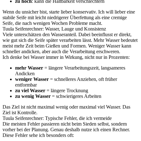
zu hoch
: kann die Haltbarkeit verschlechtern
Wenn du unsicher bist, starte lieber konservativ. Ich will lieber eine
stabile Seife mit leicht niedrigerer Überfettung als eine cremige
Seife, die nach wenigen Wochen Probleme macht.
Tuula Seifenrechner: Wasser, Lauge und Konsistenz
Viele unterschätzen den Wasseranteil. Dabei beeinflusst er direkt,
wie gut sich die Seife später verarbeiten lässt. Mehr Wasser bedeutet
meist mehr Zeit beim Gießen und Formen. Weniger Wasser kann
schneller andicken, aber auch die Verarbeitung erschweren.
Ich denke bei Wasser immer in Wirkung, nicht nur in Prozenten:
mehr Wasser
= längere Verarbeitungszeit, langsameres
Andicken
weniger Wasser
= schnelleres Anziehen, oft früher
entformbar
zu viel Wasser
= längere Trocknung
zu wenig Wasser
= schwierigeres Arbeiten
Das Ziel ist nicht maximal wenig oder maximal viel Wasser. Das
Ziel ist Kontrolle.
Tuula Seifenrechner: Typische Fehler, die ich vermeide
Die meisten Fehler passieren nicht beim Sieden selbst, sondern
vorher bei der Planung. Genau deshalb nutze ich einen Rechner.
Diese Fehler sehe ich besonders oft: