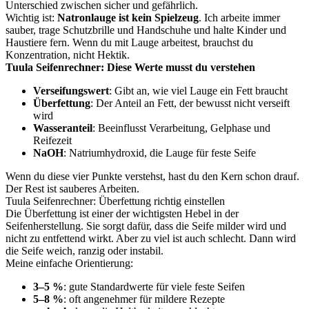
Unterschied zwischen sicher und gefährlich.
Wichtig ist:
Natronlauge ist kein Spielzeug
. Ich arbeite immer
sauber, trage Schutzbrille und Handschuhe und halte Kinder und
Haustiere fern. Wenn du mit Lauge arbeitest, brauchst du
Konzentration, nicht Hektik.
Tuula Seifenrechner: Diese Werte musst du verstehen
Verseifungswert
: Gibt an, wie viel Lauge ein Fett braucht
Überfettung
: Der Anteil an Fett, der bewusst nicht verseift
wird
Wasseranteil
: Beeinflusst Verarbeitung, Gelphase und
Reifezeit
NaOH
: Natriumhydroxid, die Lauge für feste Seife
Wenn du diese vier Punkte verstehst, hast du den Kern schon drauf.
Der Rest ist sauberes Arbeiten.
Tuula Seifenrechner: Überfettung richtig einstellen
Die Überfettung ist einer der wichtigsten Hebel in der
Seifenherstellung. Sie sorgt dafür, dass die Seife milder wird und
nicht zu entfettend wirkt. Aber zu viel ist auch schlecht. Dann wird
die Seife weich, ranzig oder instabil.
Meine einfache Orientierung:
3–5 %
: gute Standardwerte für viele feste Seifen
5–8 %
: oft angenehmer für mildere Rezepte