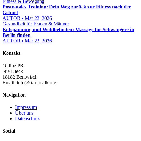
Fitness & Bewegung
Postnatales Training: Dein Weg zurück zur Fitness nach der
Geburt
AUTOR • Mar 22, 2026
Gesundheit für Frauen & Männer
Entspannung und Wohlbefinden: Massage für Schwangere in
Berlin finden
AUTOR • Mar 22, 2026
Kontakt
Online PR
Nie Dieck
18182 Bentwisch
Email:
info@starttotalk.org
Navigation
Impressum
Über uns
Datenschutz
Social