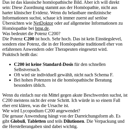
Das ist das klassische homöopathische Bild. Aber ich will direkt
sein: Diese Zuordnung stammt aus der Homöopathie, nicht aus
harter klinischer Evidenz. Wenn du belastbare medizinische
Informationen suchst, schaue ich immer zuerst auf seriöse
Übersichten wie
NetDoktor
oder auf allgemeine Informationen zu
Homöopathie bei
bmg.de
.
Was bedeutet die Potenz C200?
Die Potenz
C200
ist hoch. Sehr hoch. Das ist kein Einstiegslevel,
sondern eine Potenz, die in der Homöopathie traditionell eher von
erfahrenen Anwendern oder Therapeuten eingesetzt wird.
Praktisch heißt das:
C200 ist keine Standard-Dosis
für den schnellen
Selbstversuch.
Oft wird sie individuell gewählt, nicht nach Schema F.
Bei hohen Potenzen ist die homöopathische Beratung
besonders üblich.
Wenn du einfach nur ein Mittel gegen akute Beschwerden suchst, ist
C200 meistens nicht der erste Schritt. Ich würde in so einem Fall
eher erst klären, was die Ursache ist.
Wie wird Lycopodium C200 angewendet?
Die genaue Anwendung hängt von der Darreichungsform ab. Es
gibt
Globuli
,
Tabletten
und teils
Dilutionen
. Die Verpackung und
die Herstellerangaben sind dabei wichtig.