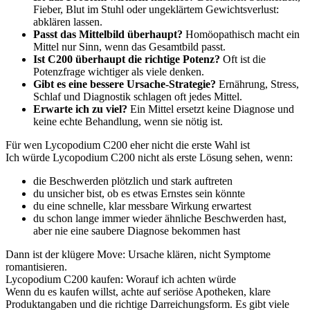
Fieber, Blut im Stuhl oder ungeklärtem Gewichtsverlust:
abklären lassen.
Passt das Mittelbild überhaupt?
Homöopathisch macht ein
Mittel nur Sinn, wenn das Gesamtbild passt.
Ist C200 überhaupt die richtige Potenz?
Oft ist die
Potenzfrage wichtiger als viele denken.
Gibt es eine bessere Ursache-Strategie?
Ernährung, Stress,
Schlaf und Diagnostik schlagen oft jedes Mittel.
Erwarte ich zu viel?
Ein Mittel ersetzt keine Diagnose und
keine echte Behandlung, wenn sie nötig ist.
Für wen Lycopodium C200 eher nicht die erste Wahl ist
Ich würde Lycopodium C200 nicht als erste Lösung sehen, wenn:
die Beschwerden plötzlich und stark auftreten
du unsicher bist, ob es etwas Ernstes sein könnte
du eine schnelle, klar messbare Wirkung erwartest
du schon lange immer wieder ähnliche Beschwerden hast,
aber nie eine saubere Diagnose bekommen hast
Dann ist der klügere Move: Ursache klären, nicht Symptome
romantisieren.
Lycopodium C200 kaufen: Worauf ich achten würde
Wenn du es kaufen willst, achte auf seriöse Apotheken, klare
Produktangaben und die richtige Darreichungsform. Es gibt viele