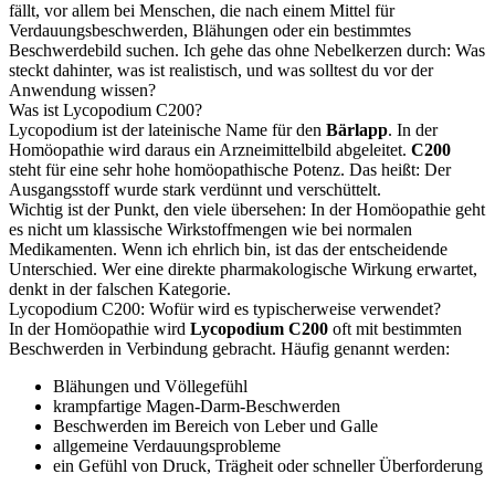
fällt, vor allem bei Menschen, die nach einem Mittel für
Verdauungsbeschwerden, Blähungen oder ein bestimmtes
Beschwerdebild suchen. Ich gehe das ohne Nebelkerzen durch: Was
steckt dahinter, was ist realistisch, und was solltest du vor der
Anwendung wissen?
Was ist Lycopodium C200?
Lycopodium ist der lateinische Name für den
Bärlapp
. In der
Homöopathie wird daraus ein Arzneimittelbild abgeleitet.
C200
steht für eine sehr hohe homöopathische Potenz. Das heißt: Der
Ausgangsstoff wurde stark verdünnt und verschüttelt.
Wichtig ist der Punkt, den viele übersehen: In der Homöopathie geht
es nicht um klassische Wirkstoffmengen wie bei normalen
Medikamenten. Wenn ich ehrlich bin, ist das der entscheidende
Unterschied. Wer eine direkte pharmakologische Wirkung erwartet,
denkt in der falschen Kategorie.
Lycopodium C200: Wofür wird es typischerweise verwendet?
In der Homöopathie wird
Lycopodium C200
oft mit bestimmten
Beschwerden in Verbindung gebracht. Häufig genannt werden:
Blähungen und Völlegefühl
krampfartige Magen-Darm-Beschwerden
Beschwerden im Bereich von Leber und Galle
allgemeine Verdauungsprobleme
ein Gefühl von Druck, Trägheit oder schneller Überforderung