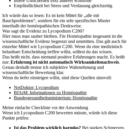
innere Unsicherheit trotz äußerer Kontrolle
Empfindlichkeit bei Stress und Verdauung gleichzeitig
Ich würde das so lesen: Es ist kein Mittel für „alle mit
Bauchproblemen“, sondern für ein sehr spezifisches Muster
innerhalb der homöopathischen Denkweise.
Was sagt die Evidenz zu Lycopodium C200?
Hier muss man sauber bleiben. Für Homöopathie insgesamt ist die
wissenschaftliche Evidenz begrenzt und umstritten. Das gilt auch für
einzelne Mittel wie Lycopodium C200. Wenn du eine medizinisch
belastbare Entscheidung treffen willst, solltest du das wissen.
Das heißt nicht, dass niemand positive Erfahrungen macht. Es heißt
nur:
Erfahrung ist nicht automatisch Wirksamkeitsnachweis
.
Genau deshalb trenne ich subjektive Wahrnehmung und
wissenschaftliche Bewertung klar.
Wenn du tiefer einsteigen willst, sind diese Quellen sinnvoll:
NetDoktor: Lycopodium
BfArM: Informationen zu Homöopathie
Bundesgesundheitsministerium: Homöopathie
Meine einfache Checkliste vor der Anwendung
Wenn ich Lycopodium C200 bewerten müsste, würde ich diese
Punkte prüfen:
Ist das Problem wirklich harmlos?
Bei starken Schmerzen,