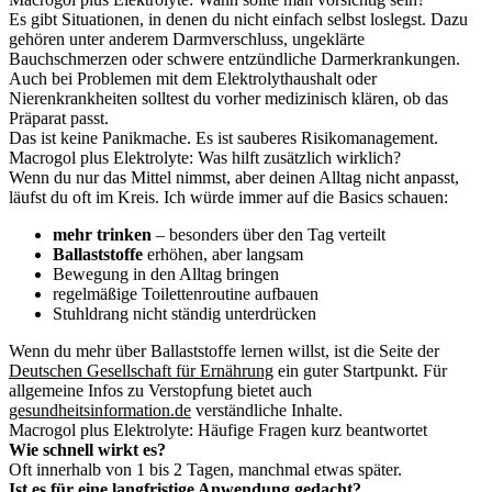
Es gibt Situationen, in denen du nicht einfach selbst loslegst. Dazu
gehören unter anderem Darmverschluss, ungeklärte
Bauchschmerzen oder schwere entzündliche Darmerkrankungen.
Auch bei Problemen mit dem Elektrolythaushalt oder
Nierenkrankheiten solltest du vorher medizinisch klären, ob das
Präparat passt.
Das ist keine Panikmache. Es ist sauberes Risikomanagement.
Macrogol plus Elektrolyte: Was hilft zusätzlich wirklich?
Wenn du nur das Mittel nimmst, aber deinen Alltag nicht anpasst,
läufst du oft im Kreis. Ich würde immer auf die Basics schauen:
mehr trinken
– besonders über den Tag verteilt
Ballaststoffe
erhöhen, aber langsam
Bewegung in den Alltag bringen
regelmäßige Toilettenroutine aufbauen
Stuhldrang nicht ständig unterdrücken
Wenn du mehr über Ballaststoffe lernen willst, ist die Seite der
Deutschen Gesellschaft für Ernährung
ein guter Startpunkt. Für
allgemeine Infos zu Verstopfung bietet auch
gesundheitsinformation.de
verständliche Inhalte.
Macrogol plus Elektrolyte: Häufige Fragen kurz beantwortet
Wie schnell wirkt es?
Oft innerhalb von 1 bis 2 Tagen, manchmal etwas später.
Ist es für eine langfristige Anwendung gedacht?