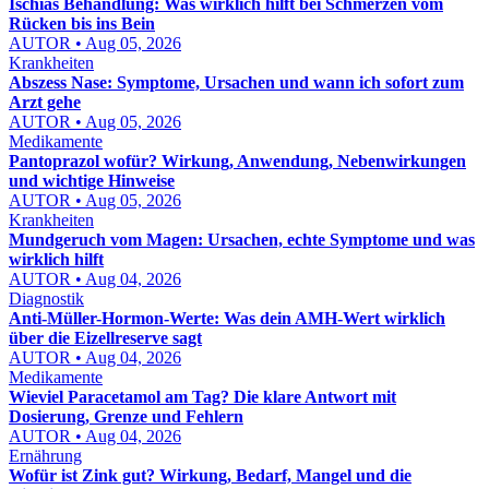
Ischias Behandlung: Was wirklich hilft bei Schmerzen vom
Rücken bis ins Bein
AUTOR • Aug 05, 2026
Krankheiten
Abszess Nase: Symptome, Ursachen und wann ich sofort zum
Arzt gehe
AUTOR • Aug 05, 2026
Medikamente
Pantoprazol wofür? Wirkung, Anwendung, Nebenwirkungen
und wichtige Hinweise
AUTOR • Aug 05, 2026
Krankheiten
Mundgeruch vom Magen: Ursachen, echte Symptome und was
wirklich hilft
AUTOR • Aug 04, 2026
Diagnostik
Anti-Müller-Hormon-Werte: Was dein AMH-Wert wirklich
über die Eizellreserve sagt
AUTOR • Aug 04, 2026
Medikamente
Wieviel Paracetamol am Tag? Die klare Antwort mit
Dosierung, Grenze und Fehlern
AUTOR • Aug 04, 2026
Ernährung
Wofür ist Zink gut? Wirkung, Bedarf, Mangel und die