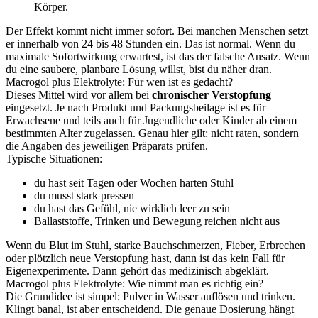
Körper.
Der Effekt kommt nicht immer sofort. Bei manchen Menschen setzt
er innerhalb von 24 bis 48 Stunden ein. Das ist normal. Wenn du
maximale Sofortwirkung erwartest, ist das der falsche Ansatz. Wenn
du eine saubere, planbare Lösung willst, bist du näher dran.
Macrogol plus Elektrolyte: Für wen ist es gedacht?
Dieses Mittel wird vor allem bei
chronischer Verstopfung
eingesetzt. Je nach Produkt und Packungsbeilage ist es für
Erwachsene und teils auch für Jugendliche oder Kinder ab einem
bestimmten Alter zugelassen. Genau hier gilt: nicht raten, sondern
die Angaben des jeweiligen Präparats prüfen.
Typische Situationen:
du hast seit Tagen oder Wochen harten Stuhl
du musst stark pressen
du hast das Gefühl, nie wirklich leer zu sein
Ballaststoffe, Trinken und Bewegung reichen nicht aus
Wenn du Blut im Stuhl, starke Bauchschmerzen, Fieber, Erbrechen
oder plötzlich neue Verstopfung hast, dann ist das kein Fall für
Eigenexperimente. Dann gehört das medizinisch abgeklärt.
Macrogol plus Elektrolyte: Wie nimmt man es richtig ein?
Die Grundidee ist simpel: Pulver in Wasser auflösen und trinken.
Klingt banal, ist aber entscheidend. Die genaue Dosierung hängt