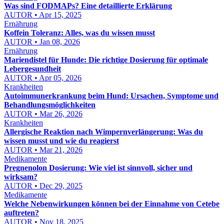
Was sind FODMAPs? Eine detaillierte Erklärung
AUTOR • Apr 15, 2025
Ernährung
Koffein Toleranz: Alles, was du wissen musst
AUTOR • Jan 08, 2026
Ernährung
Mariendistel für Hunde: Die richtige Dosierung für optimale
Lebergesundheit
AUTOR • Apr 05, 2026
Krankheiten
Autoimmunerkrankung beim Hund: Ursachen, Symptome und
Behandlungsmöglichkeiten
AUTOR • Mar 26, 2026
Krankheiten
Allergische Reaktion nach Wimpernverlängerung: Was du
wissen musst und wie du reagierst
AUTOR • Mar 21, 2026
Medikamente
Pregnenolon Dosierung: Wie viel ist sinnvoll, sicher und
wirksam?
AUTOR • Dec 29, 2025
Medikamente
Welche Nebenwirkungen können bei der Einnahme von Cetebe
auftreten?
AUTOR • Nov 18, 2025