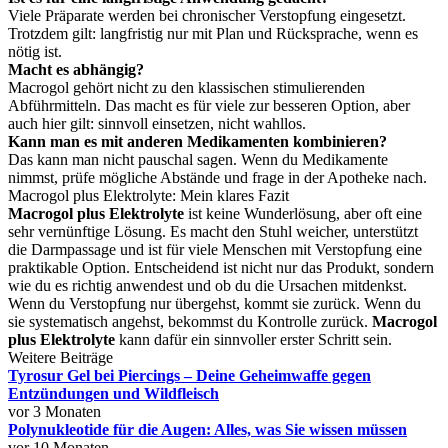
Viele Präparate werden bei chronischer Verstopfung eingesetzt.
Trotzdem gilt: langfristig nur mit Plan und Rücksprache, wenn es
nötig ist.
Macht es abhängig?
Macrogol gehört nicht zu den klassischen stimulierenden
Abführmitteln. Das macht es für viele zur besseren Option, aber
auch hier gilt: sinnvoll einsetzen, nicht wahllos.
Kann man es mit anderen Medikamenten kombinieren?
Das kann man nicht pauschal sagen. Wenn du Medikamente
nimmst, prüfe mögliche Abstände und frage in der Apotheke nach.
Macrogol plus Elektrolyte: Mein klares Fazit
Macrogol plus Elektrolyte
ist keine Wunderlösung, aber oft eine
sehr vernünftige Lösung. Es macht den Stuhl weicher, unterstützt
die Darmpassage und ist für viele Menschen mit Verstopfung eine
praktikable Option. Entscheidend ist nicht nur das Produkt, sondern
wie du es richtig anwendest und ob du die Ursachen mitdenkst.
Wenn du Verstopfung nur übergehst, kommt sie zurück. Wenn du
sie systematisch angehst, bekommst du Kontrolle zurück.
Macrogol
plus Elektrolyte
kann dafür ein sinnvoller erster Schritt sein.
Weitere Beiträge
Tyrosur Gel bei Piercings – Deine Geheimwaffe gegen
Entzündungen und Wildfleisch
vor 3 Monaten
Polynukleotide für die Augen: Alles, was Sie wissen müssen
vor 10 Monaten