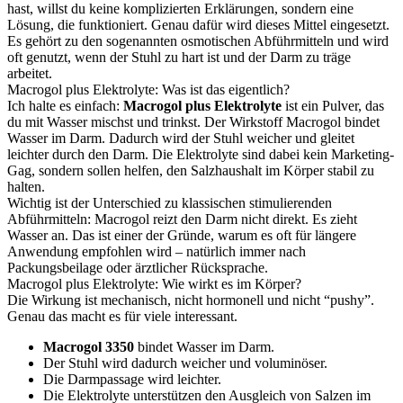
hast, willst du keine komplizierten Erklärungen, sondern eine
Lösung, die funktioniert. Genau dafür wird dieses Mittel eingesetzt.
Es gehört zu den sogenannten osmotischen Abführmitteln und wird
oft genutzt, wenn der Stuhl zu hart ist und der Darm zu träge
arbeitet.
Macrogol plus Elektrolyte: Was ist das eigentlich?
Ich halte es einfach:
Macrogol plus Elektrolyte
ist ein Pulver, das
du mit Wasser mischst und trinkst. Der Wirkstoff Macrogol bindet
Wasser im Darm. Dadurch wird der Stuhl weicher und gleitet
leichter durch den Darm. Die Elektrolyte sind dabei kein Marketing-
Gag, sondern sollen helfen, den Salzhaushalt im Körper stabil zu
halten.
Wichtig ist der Unterschied zu klassischen stimulierenden
Abführmitteln: Macrogol reizt den Darm nicht direkt. Es zieht
Wasser an. Das ist einer der Gründe, warum es oft für längere
Anwendung empfohlen wird – natürlich immer nach
Packungsbeilage oder ärztlicher Rücksprache.
Macrogol plus Elektrolyte: Wie wirkt es im Körper?
Die Wirkung ist mechanisch, nicht hormonell und nicht “pushy”.
Genau das macht es für viele interessant.
Macrogol 3350
bindet Wasser im Darm.
Der Stuhl wird dadurch weicher und voluminöser.
Die Darmpassage wird leichter.
Die Elektrolyte unterstützen den Ausgleich von Salzen im