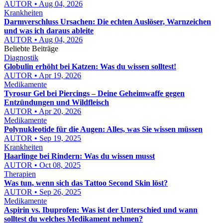
AUTOR • Aug 04, 2026
Krankheiten
Darmverschluss Ursachen: Die echten Auslöser, Warnzeichen
und was ich daraus ableite
AUTOR • Aug 04, 2026
Beliebte Beiträge
Diagnostik
Globulin erhöht bei Katzen: Was du wissen solltest!
AUTOR • Apr 19, 2026
Medikamente
Tyrosur Gel bei Piercings – Deine Geheimwaffe gegen
Entzündungen und Wildfleisch
AUTOR • Apr 20, 2026
Medikamente
Polynukleotide für die Augen: Alles, was Sie wissen müssen
AUTOR • Sep 19, 2025
Krankheiten
Haarlinge bei Rindern: Was du wissen musst
AUTOR • Oct 08, 2025
Therapien
Was tun, wenn sich das Tattoo Second Skin löst?
AUTOR • Sep 26, 2025
Medikamente
Aspirin vs. Ibuprofen: Was ist der Unterschied und wann
solltest du welches Medikament nehmen?