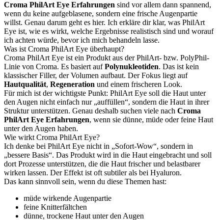
Croma PhilArt Eye Erfahrungen
sind vor allem dann spannend,
wenn du keine aufgeblasene, sondern eine frische Augenpartie
willst. Genau darum geht es hier. Ich erkläre dir klar, was PhilArt
Eye ist, wie es wirkt, welche Ergebnisse realistisch sind und worauf
ich achten würde, bevor ich mich behandeln lasse.
Was ist Croma PhilArt Eye überhaupt?
Croma PhilArt Eye ist ein Produkt aus der PhilArt- bzw. PolyPhil-
Linie von Croma. Es basiert auf
Polynukleotiden
. Das ist kein
klassischer Filler, der Volumen aufbaut. Der Fokus liegt auf
Hautqualität
,
Regeneration
und einem frischeren Look.
Für mich ist der wichtigste Punkt: PhilArt Eye soll die Haut unter
den Augen nicht einfach nur „auffüllen“, sondern die Haut in ihrer
Struktur unterstützen. Genau deshalb suchen viele nach
Croma
PhilArt Eye Erfahrungen
, wenn sie dünne, müde oder feine Haut
unter den Augen haben.
Wie wirkt Croma PhilArt Eye?
Ich denke bei PhilArt Eye nicht in „Sofort-Wow“, sondern in
„bessere Basis“. Das Produkt wird in die Haut eingebracht und soll
dort Prozesse unterstützen, die die Haut frischer und belastbarer
wirken lassen. Der Effekt ist oft subtiler als bei Hyaluron.
Das kann sinnvoll sein, wenn du diese Themen hast:
müde wirkende Augenpartie
feine Knitterfältchen
dünne, trockene Haut unter den Augen