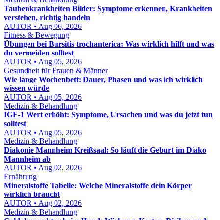
Taubenkrankheiten Bilder: Symptome erkennen, Krankheiten
verstehen, richtig handeln
AUTOR • Aug 06, 2026
Fitness & Bewegung
Übungen bei Bursitis trochanterica: Was wirklich hilft und was
du vermeiden solltest
AUTOR • Aug 05, 2026
Gesundheit für Frauen & Männer
Wie lange Wochenbett: Dauer, Phasen und was ich wirklich
wissen würde
AUTOR • Aug 05, 2026
Medizin & Behandlung
IGF-1 Wert erhöht: Symptome, Ursachen und was du jetzt tun
solltest
AUTOR • Aug 05, 2026
Medizin & Behandlung
Diakonie Mannheim Kreißsaal: So läuft die Geburt im Diako
Mannheim ab
AUTOR • Aug 02, 2026
Ernährung
Mineralstoffe Tabelle: Welche Mineralstoffe dein Körper
wirklich braucht
AUTOR • Aug 02, 2026
Medizin & Behandlung