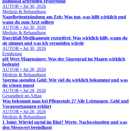
pulmonal arteriellen Hypertonie
AUTOR • Jul 30, 2026
Medizin & Behandlung
Nagelbettentzündung am Zeh: Was tun, was hilft wirklich und
wann du zum Arzt solltest
AUTOR • Jul 30, 2026
Medizin & Behandlung
Durchfall Medikamente rezeptfrei: Was wirklich hilft, wann du
sie nimmst und was ich vermeiden würde
AUTOR • Jul 30, 2026
Ernährung
pH Wert Magensäure: Was der Säuregrad im Magen wirklich
bedeutet
AUTOR • Jul 28, 2026
Medizin & Behandlung
Sperma spenden Geld: Wie viel du wirklich bekommst und was
du wissen musst
AUTOR • Jul 28, 2026
Gesundheit im Alltag
Was bekommt man bei Pflegestufe 2? Alle Leistungen, Geld und
Voraussetzungen erklärt
AUTOR • Jul 28, 2026
Medizin & Behandlung
1 Joint: Wieviel ng/ml im Blut? Werte, Nachweiszeiten und was
den Messwert beeinflusst