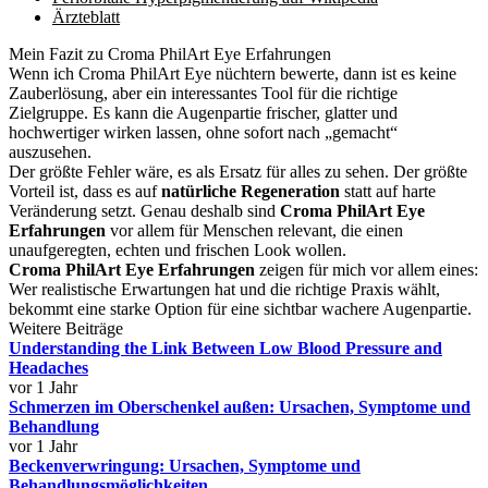
Ärzteblatt
Mein Fazit zu Croma PhilArt Eye Erfahrungen
Wenn ich Croma PhilArt Eye nüchtern bewerte, dann ist es keine
Zauberlösung, aber ein interessantes Tool für die richtige
Zielgruppe. Es kann die Augenpartie frischer, glatter und
hochwertiger wirken lassen, ohne sofort nach „gemacht“
auszusehen.
Der größte Fehler wäre, es als Ersatz für alles zu sehen. Der größte
Vorteil ist, dass es auf
natürliche Regeneration
statt auf harte
Veränderung setzt. Genau deshalb sind
Croma PhilArt Eye
Erfahrungen
vor allem für Menschen relevant, die einen
unaufgeregten, echten und frischen Look wollen.
Croma PhilArt Eye Erfahrungen
zeigen für mich vor allem eines:
Wer realistische Erwartungen hat und die richtige Praxis wählt,
bekommt eine starke Option für eine sichtbar wachere Augenpartie.
Weitere Beiträge
Understanding the Link Between Low Blood Pressure and
Headaches
vor 1 Jahr
Schmerzen im Oberschenkel außen: Ursachen, Symptome und
Behandlung
vor 1 Jahr
Beckenverwringung: Ursachen, Symptome und
Behandlungsmöglichkeiten