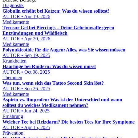
Diagnostik
Globulin erhöht bei Katzen: Was du wissen solltest!
AUTOR • Apr 19, 2026
Medikamente
Tyrosur Gel bei Piercings – Deine Geheimwaffe gegen
Entzündungen und Wildfleisch
AUTOR • Apr 20, 2026
Medikamente
Polynukleotide für die Augen: Alles, was Sie wissen müssen
AUTOR • Sep 19, 2025
Krankheiten
Haarlinge bei Rindern: Was du wissen musst
AUTOR • Oct 08, 2025
Therapien
Was tun, wenn sich das Tattoo Second Skin löst?
AUTOR • Sep 26, 2025
Medikamente
Aspirin vs. Ibuprofen: Was ist der Unterschied und wann
solltest du welches Medikament nehmen?
AUTOR • Jun 24, 2025
Ernährung
Welcher Tee bei Reizdarm? Die besten Tees für Ihre Symptome
AUTOR • Apr 15, 2025
Prävention