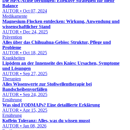
Die HPA-Achse beruhigen: Effektive Strategien für mehr
Balance
AUTOR • Oct 07, 2024
Medikamente
Magnesium-Flocken entdecken: Wirkung, Anwendung und
wissenschaftlicher Stand
AUTOR • Dec 24, 2025
Prävention
Alles über das Chihuahua-Gebiss: Struktur, Pflege und
Probleme
AUTOR • Oct 18, 2025
Krankheiten
Lipödem an der Innenseite des Knies: Ursachen, Symptome
und Lösungen
AUTOR • Sep 27, 2025
Therapien
Alles Wissenwerte zur Stoßwellentherapie bei
Bandscheibenvorfällen
AUTOR • Sep 24, 2025
Ernährung
Was sind FODMAPs? Eine detaillierte Erklärung
AUTOR • Apr 15, 2025
Ernährung
Koffein Toleranz: Alles, was du wissen musst
AUTOR • Jan 08, 2026