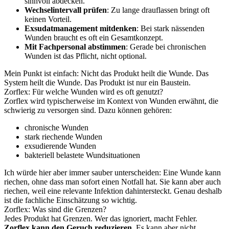
sinnvoll abdecken.
Wechselintervall prüfen
: Zu lange drauflassen bringt oft
keinen Vorteil.
Exsudatmanagement mitdenken
: Bei stark nässenden
Wunden braucht es oft ein Gesamtkonzept.
Mit Fachpersonal abstimmen
: Gerade bei chronischen
Wunden ist das Pflicht, nicht optional.
Mein Punkt ist einfach: Nicht das Produkt heilt die Wunde. Das
System heilt die Wunde. Das Produkt ist nur ein Baustein.
Zorflex: Für welche Wunden wird es oft genutzt?
Zorflex wird typischerweise im Kontext von Wunden erwähnt, die
schwierig zu versorgen sind. Dazu können gehören:
chronische Wunden
stark riechende Wunden
exsudierende Wunden
bakteriell belastete Wundsituationen
Ich würde hier aber immer sauber unterscheiden: Eine Wunde kann
riechen, ohne dass man sofort einen Notfall hat. Sie kann aber auch
riechen, weil eine relevante Infektion dahintersteckt. Genau deshalb
ist die fachliche Einschätzung so wichtig.
Zorflex: Was sind die Grenzen?
Jedes Produkt hat Grenzen. Wer das ignoriert, macht Fehler.
Zorflex kann den Geruch reduzieren.
Es kann aber nicht