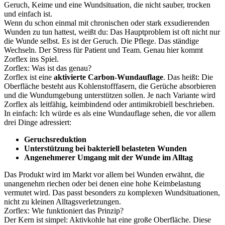
Geruch, Keime und eine Wundsituation, die nicht sauber, trocken
und einfach ist.
Wenn du schon einmal mit chronischen oder stark exsudierenden
Wunden zu tun hattest, weißt du: Das Hauptproblem ist oft nicht nur
die Wunde selbst. Es ist der Geruch. Die Pflege. Das ständige
Wechseln. Der Stress für Patient und Team. Genau hier kommt
Zorflex ins Spiel.
Zorflex: Was ist das genau?
Zorflex ist eine
aktivierte Carbon-Wundauflage
. Das heißt: Die
Oberfläche besteht aus Kohlenstofffasern, die Gerüche absorbieren
und die Wundumgebung unterstützen sollen. Je nach Variante wird
Zorflex als leitfähig, keimbindend oder antimikrobiell beschrieben.
In einfach: Ich würde es als eine Wundauflage sehen, die vor allem
drei Dinge adressiert:
Geruchsreduktion
Unterstützung bei bakteriell belasteten Wunden
Angenehmerer Umgang mit der Wunde im Alltag
Das Produkt wird im Markt vor allem bei Wunden erwähnt, die
unangenehm riechen oder bei denen eine hohe Keimbelastung
vermutet wird. Das passt besonders zu komplexen Wundsituationen,
nicht zu kleinen Alltagsverletzungen.
Zorflex: Wie funktioniert das Prinzip?
Der Kern ist simpel: Aktivkohle hat eine große Oberfläche. Diese