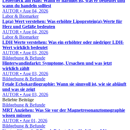
Leberfleck am Hals: Wann er harmlos ist, was er bedeutet und
wann du handeln solltest
AUTOR • Aug 04, 2026
Labor & Biomarker
Lp(a) Wert verstehen: Was erhöhte Lipoprotein(a)-Werte für
Herz und Gefäße bedeuten
AUTOR • Aug 04, 2026
Labor & Biomarker
LDH Werte verstehen: Was ein erhöhter oder niedriger LDH-
Wert wirklich bedeutet
AUTOR • Aug 03, 2026
Bildgebung & Befunde
Hinterwandinfarkt: Symptome, Ursachen und was jetzt
wirklich zählt
AUTOR • Aug 03, 2026
Bildgebung & Befunde
Fetale Echokardiographie: Wann sie sinnvoll ist, wie sie abläuft
und was sie zeigt
AUTOR • Aug 03, 2026
Beliebte Beiträge
Bildgebung & Befunde
MRT Anziehen: Was Sie vor der Magnetresonanztomographie
wissen müssen
AUTOR • Apr 01, 2026
Bildgebung & Befunde