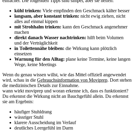
einfacher. Die folgenden Tipps sind simpel, aber sie helfen:
kühl trinken:
Viele empfinden den Geschmack kälter besser
langsam, aber konstant trinken:
nicht ewig ziehen, nicht
alles auf einmal kippen
mit Strohhalm trinken:
kann den Geschmack angenehmer
machen
direkt danach Wasser nachtrinken:
hilft beim Volumen
und der Verträglichkeit
in Toilettennähe bleiben:
die Wirkung kann plötzlich
einsetzen
Warnung für den Alltag:
plane keine Termine, keine langen
Wege, keine Meetings
Wenn du genau wissen willst, wie das Mittel offiziell angewendet
wird, schau in die
Gebrauchsinformation von Moviprep
. Dort stehen
die medizinischen Details zur Einnahme.
wann wirkt moviprep und woran erkenne ich, dass es funktioniert?
Du erkennst die Wirkung nicht an Bauchgefühl allein. Du erkennst
sie am Ergebnis:
häufiger Stuhldrang
wässriger Stuhl
klarere Ausscheidung im Verlauf
deutliches Leergefühl im Darm