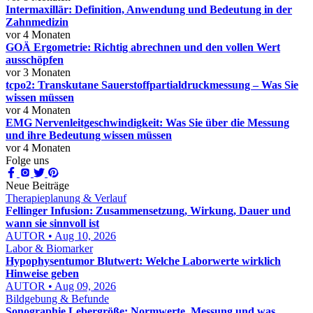
Intermaxillär: Definition, Anwendung und Bedeutung in der
Zahnmedizin
vor 4 Monaten
GOÄ Ergometrie: Richtig abrechnen und den vollen Wert
ausschöpfen
vor 3 Monaten
tcpo2: Transkutane Sauerstoffpartialdruckmessung – Was Sie
wissen müssen
vor 4 Monaten
EMG Nervenleitgeschwindigkeit: Was Sie über die Messung
und ihre Bedeutung wissen müssen
vor 4 Monaten
Folge uns
Neue Beiträge
Therapieplanung & Verlauf
Fellinger Infusion: Zusammensetzung, Wirkung, Dauer und
wann sie sinnvoll ist
AUTOR • Aug 10, 2026
Labor & Biomarker
Hypophysentumor Blutwert: Welche Laborwerte wirklich
Hinweise geben
AUTOR • Aug 09, 2026
Bildgebung & Befunde
Sonographie Lebergröße: Normwerte, Messung und was