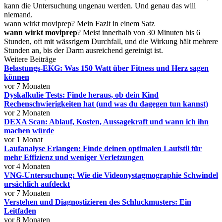
kann die Untersuchung ungenau werden. Und genau das will
niemand.
wann wirkt moviprep? Mein Fazit in einem Satz
wann wirkt moviprep
? Meist innerhalb von 30 Minuten bis 6
Stunden, oft mit wässrigem Durchfall, und die Wirkung hält mehrere
Stunden an, bis der Darm ausreichend gereinigt ist.
Weitere Beiträge
Belastungs-EKG: Was 150 Watt über Fitness und Herz sagen
können
vor 7 Monaten
Dyskalkulie Tests: Finde heraus, ob dein Kind
Rechenschwierigkeiten hat (und was du dagegen tun kannst)
vor 2 Monaten
DEXA Scan: Ablauf, Kosten, Aussagekraft und wann ich ihn
machen würde
vor 1 Monat
Laufanalyse Erlangen: Finde deinen optimalen Laufstil für
mehr Effizienz und weniger Verletzungen
vor 4 Monaten
VNG-Untersuchung: Wie die Videonystagmographie Schwindel
ursächlich aufdeckt
vor 7 Monaten
Verstehen und Diagnostizieren des Schluckmusters: Ein
Leitfaden
vor 8 Monaten