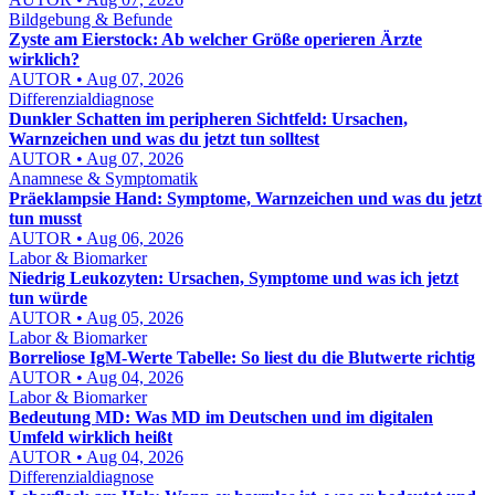
Bildgebung & Befunde
Zyste am Eierstock: Ab welcher Größe operieren Ärzte
wirklich?
AUTOR • Aug 07, 2026
Differenzialdiagnose
Dunkler Schatten im peripheren Sichtfeld: Ursachen,
Warnzeichen und was du jetzt tun solltest
AUTOR • Aug 07, 2026
Anamnese & Symptomatik
Präeklampsie Hand: Symptome, Warnzeichen und was du jetzt
tun musst
AUTOR • Aug 06, 2026
Labor & Biomarker
Niedrig Leukozyten: Ursachen, Symptome und was ich jetzt
tun würde
AUTOR • Aug 05, 2026
Labor & Biomarker
Borreliose IgM-Werte Tabelle: So liest du die Blutwerte richtig
AUTOR • Aug 04, 2026
Labor & Biomarker
Bedeutung MD: Was MD im Deutschen und im digitalen
Umfeld wirklich heißt
AUTOR • Aug 04, 2026
Differenzialdiagnose