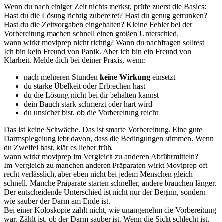
Wenn du nach einiger Zeit nichts merkst, prüfe zuerst die Basics:
Hast du die Lösung richtig zubereitet? Hast du genug getrunken?
Hast du die Zeitvorgaben eingehalten? Kleine Fehler bei der
Vorbereitung machen schnell einen großen Unterschied.
wann wirkt moviprep nicht richtig? Wann du nachfragen solltest
Ich bin kein Freund von Panik. Aber ich bin ein Freund von
Klarheit. Melde dich bei deiner Praxis, wenn:
nach mehreren Stunden
keine Wirkung
einsetzt
du starke Übelkeit oder Erbrechen hast
du die Lösung nicht bei dir behalten kannst
dein Bauch stark schmerzt oder hart wird
du unsicher bist, ob die Vorbereitung reicht
Das ist keine Schwäche. Das ist smarte Vorbereitung. Eine gute
Darmspiegelung lebt davon, dass die Bedingungen stimmen. Wenn
du Zweifel hast, klär es lieber früh.
wann wirkt moviprep im Vergleich zu anderen Abführmitteln?
Im Vergleich zu manchen anderen Präparaten wirkt Moviprep oft
recht verlässlich, aber eben nicht bei jedem Menschen gleich
schnell. Manche Präparate starten schneller, andere brauchen länger.
Der entscheidende Unterschied ist nicht nur der Beginn, sondern
wie sauber der Darm am Ende ist.
Bei einer Koloskopie zählt nicht, wie unangenehm die Vorbereitung
war. Zählt ist, ob der Darm sauber ist. Wenn die Sicht schlecht ist,