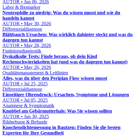
AUTOR • Jun 06, 2026
Labor & Biomarker
Neutrophilie zu niedrig: Was du wissen musst und wie du
handeln kannst
AUTOR • May 30, 2026
Differenzialdiagnose
Blähbauch Ursachen: Was wirklich dahinter steckt und was du
dagegen tun kannst
AUTOR • May 28, 2026
Funktionsdiagnostik
Dyskalkulie Tests: Finde heraus, ob dein Kind
Rechenschwierigkeiten hat (und was du dagegen tun kannst)
AUTOR • May 26, 2026
Qualitätsmanagement & Leitlinien
Alles, was du über den Periplan Flow wissen musst
AUTOR • Jul 25, 2025
Differenzialdiagnose
Einseitiger Ohrendruck: Ursachen, Symptome und Lösungen
AUTOR • Jul 05, 2025
Anamnese & Symptomatik
Knubbel am Gebärmutterhals: Was Sie wissen sollten
AUTOR • Jun 30, 2025
Bildgebung & Befunde
Knochendichtemessung in Bautzen: Finden Sie die besten
Experten für Ihre Gesundheit