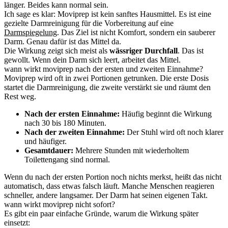
länger. Beides kann normal sein.
Ich sage es klar: Moviprep ist kein sanftes Hausmittel. Es ist eine
gezielte Darmreinigung für die Vorbereitung auf eine
Darmspiegelung
. Das Ziel ist nicht Komfort, sondern ein sauberer
Darm. Genau dafür ist das Mittel da.
Die Wirkung zeigt sich meist als
wässriger Durchfall
. Das ist
gewollt. Wenn dein Darm sich leert, arbeitet das Mittel.
wann wirkt moviprep nach der ersten und zweiten Einnahme?
Moviprep wird oft in zwei Portionen getrunken. Die erste Dosis
startet die Darmreinigung, die zweite verstärkt sie und räumt den
Rest weg.
Nach der ersten Einnahme:
Häufig beginnt die Wirkung
nach 30 bis 180 Minuten.
Nach der zweiten Einnahme:
Der Stuhl wird oft noch klarer
und häufiger.
Gesamtdauer:
Mehrere Stunden mit wiederholtem
Toilettengang sind normal.
Wenn du nach der ersten Portion noch nichts merkst, heißt das nicht
automatisch, dass etwas falsch läuft. Manche Menschen reagieren
schneller, andere langsamer. Der Darm hat seinen eigenen Takt.
wann wirkt moviprep nicht sofort?
Es gibt ein paar einfache Gründe, warum die Wirkung später
einsetzt: