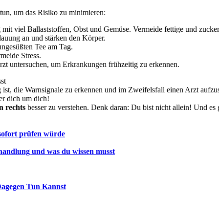
s tun, um das Risiko zu minimieren:
it viel Ballaststoffen, Obst und Gemüse. Vermeide fettige und zucker
auung an und stärken den Körper.
 ungesüßten Tee am Tag.
meide Stress.
zt untersuchen, um Erkrankungen frühzeitig zu erkennen.
st
ist, die Warnsignale zu erkennen und im Zweifelsfall einen Arzt auf
er dich um dich!
 rechts
besser zu verstehen. Denk daran: Du bist nicht allein! Und es
sofort prüfen würde
handlung und was du wissen musst
Dagegen Tun Kannst