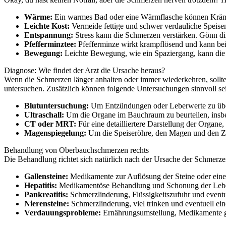
Wärme:
Ein warmes Bad oder eine Wärmflasche können Krämp
Leichte Kost:
Vermeide fettige und schwer verdauliche Speisen.
Entspannung:
Stress kann die Schmerzen verstärken. Gönn dir
Pfefferminztee:
Pfefferminze wirkt krampflösend und kann be
Bewegung:
Leichte Bewegung, wie ein Spaziergang, kann die
Diagnose: Wie findet der Arzt die Ursache heraus?
Wenn die Schmerzen länger anhalten oder immer wiederkehren, sollte
untersuchen. Zusätzlich können folgende Untersuchungen sinnvoll se
Blutuntersuchung:
Um Entzündungen oder Leberwerte zu übe
Ultraschall:
Um die Organe im Bauchraum zu beurteilen, insbe
CT oder MRT:
Für eine detailliertere Darstellung der Organe,
Magenspiegelung:
Um die Speiseröhre, den Magen und den Zwö
Behandlung von Oberbauchschmerzen rechts
Die Behandlung richtet sich natürlich nach der Ursache der Schmerzen
Gallensteine:
Medikamente zur Auflösung der Steine oder eine 
Hepatitis:
Medikamentöse Behandlung und Schonung der Lebe
Pankreatitis:
Schmerzlinderung, Flüssigkeitszufuhr und eventu
Nierensteine:
Schmerzlinderung, viel trinken und eventuell ei
Verdauungsprobleme:
Ernährungsumstellung, Medikamente g