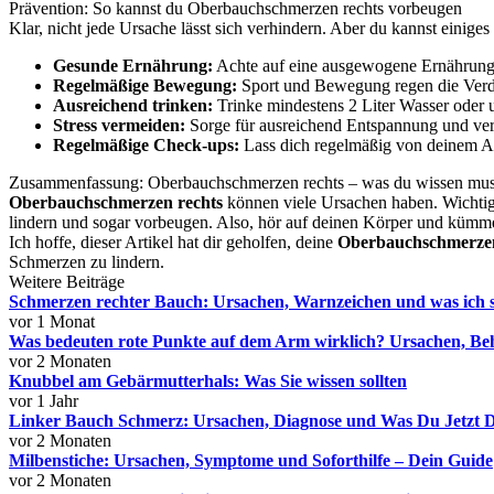
Prävention: So kannst du Oberbauchschmerzen rechts vorbeugen
Klar, nicht jede Ursache lässt sich verhindern. Aber du kannst einige
Gesunde Ernährung:
Achte auf eine ausgewogene Ernährung m
Regelmäßige Bewegung:
Sport und Bewegung regen die Verd
Ausreichend trinken:
Trinke mindestens 2 Liter Wasser oder
Stress vermeiden:
Sorge für ausreichend Entspannung und ver
Regelmäßige Check-ups:
Lass dich regelmäßig von deinem Ar
Zusammenfassung: Oberbauchschmerzen rechts – was du wissen mus
Oberbauchschmerzen rechts
können viele Ursachen haben. Wichtig 
lindern und sogar vorbeugen. Also, hör auf deinen Körper und kümm
Ich hoffe, dieser Artikel hat dir geholfen, deine
Oberbauchschmerzen
Schmerzen zu lindern.
Weitere Beiträge
Schmerzen rechter Bauch: Ursachen, Warnzeichen und was ich 
vor 1 Monat
Was bedeuten rote Punkte auf dem Arm wirklich? Ursachen, Be
vor 2 Monaten
Knubbel am Gebärmutterhals: Was Sie wissen sollten
vor 1 Jahr
Linker Bauch Schmerz: Ursachen, Diagnose und Was Du Jetzt 
vor 2 Monaten
Milbenstiche: Ursachen, Symptome und Soforthilfe – Dein Guide
vor 2 Monaten