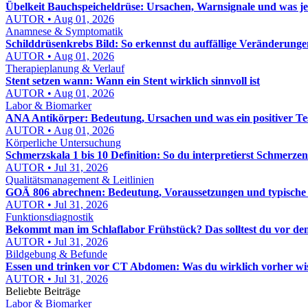
Übelkeit Bauchspeicheldrüse: Ursachen, Warnsignale und was jet
AUTOR • Aug 01, 2026
Anamnese & Symptomatik
Schilddrüsenkrebs Bild: So erkennst du auffällige Veränderun
AUTOR • Aug 01, 2026
Therapieplanung & Verlauf
Stent setzen wann: Wann ein Stent wirklich sinnvoll ist
AUTOR • Aug 01, 2026
Labor & Biomarker
ANA Antikörper: Bedeutung, Ursachen und was ein positiver Tes
AUTOR • Aug 01, 2026
Körperliche Untersuchung
Schmerzskala 1 bis 10 Definition: So du interpretierst Schmerzen
AUTOR • Jul 31, 2026
Qualitätsmanagement & Leitlinien
GOÄ 806 abrechnen: Bedeutung, Voraussetzungen und typische
AUTOR • Jul 31, 2026
Funktionsdiagnostik
Bekommt man im Schlaflabor Frühstück? Das solltest du vor de
AUTOR • Jul 31, 2026
Bildgebung & Befunde
Essen und trinken vor CT Abdomen: Was du wirklich vorher wi
AUTOR • Jul 31, 2026
Beliebte Beiträge
Labor & Biomarker