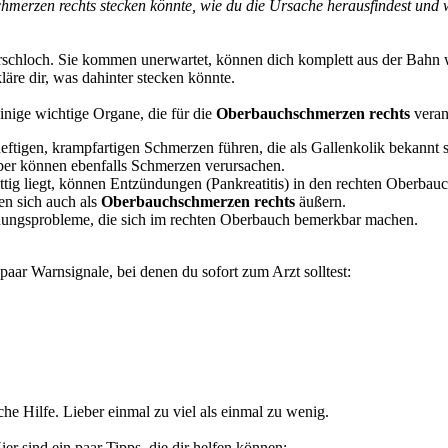
schmerzen rechts stecken könnte, wie du die Ursache herausfindest und
rschloch. Sie kommen unerwartet, können dich komplett aus der Bahn we
kläre dir, was dahinter stecken könnte.
einige wichtige Organe, die für die
Oberbauchschmerzen rechts
veran
heftigen, krampfartigen Schmerzen führen, die als Gallenkolik bekannt s
eber können ebenfalls Schmerzen verursachen.
ig liegt, können Entzündungen (Pankreatitis) in den rechten Oberbauc
n sich auch als
Oberbauchschmerzen rechts
äußern.
ungsprobleme, die sich im rechten Oberbauch bemerkbar machen.
 paar Warnsignale, bei denen du sofort zum Arzt solltest:
he Hilfe. Lieber einmal zu viel als einmal zu wenig.
er sind ein paar Tipps, die dir helfen können: