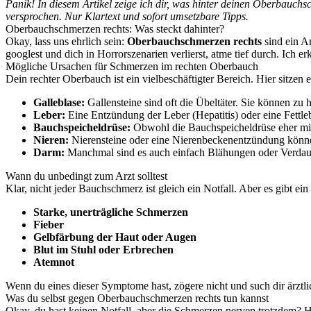
Panik! In diesem Artikel zeige ich dir, was hinter deinen Oberbauch
versprochen. Nur Klartext und sofort umsetzbare Tipps.
Oberbauchschmerzen rechts: Was steckt dahinter?
Okay, lass uns ehrlich sein:
Oberbauchschmerzen rechts
sind ein A
googlest und dich in Horrorszenarien verlierst, atme tief durch. Ich er
Mögliche Ursachen für Schmerzen im rechten Oberbauch
Dein rechter Oberbauch ist ein vielbeschäftigter Bereich. Hier sitzen 
Galleblase:
Gallensteine sind oft die Übeltäter. Sie können zu 
Leber:
Eine Entzündung der Leber (Hepatitis) oder eine Fettl
Bauchspeicheldrüse:
Obwohl die Bauchspeicheldrüse eher mitt
Nieren:
Nierensteine oder eine Nierenbeckenentzündung könne
Darm:
Manchmal sind es auch einfach Blähungen oder Verdau
Wann du unbedingt zum Arzt solltest
Klar, nicht jeder Bauchschmerz ist gleich ein Notfall. Aber es gibt ein
Starke, unerträgliche Schmerzen
Fieber
Gelbfärbung der Haut oder Augen
Blut im Stuhl oder Erbrechen
Atemnot
Wenn du eines dieser Symptome hast, zögere nicht und such dir ärztlic
Was du selbst gegen Oberbauchschmerzen rechts tun kannst
Okay, du hast keinen Notfall, aber die Schmerzen nerven trotzdem? Hi