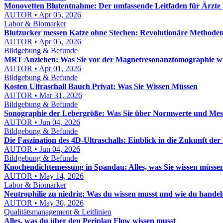
Monovetten Blutentnahme: Der umfassende Leitfaden für Ärzte 
AUTOR • Apr 05, 2026
Labor & Biomarker
Blutzucker messen Katze ohne Stechen: Revolutionäre Methoden
AUTOR • Apr 05, 2026
Bildgebung & Befunde
MRT Anziehen: Was Sie vor der Magnetresonanztomographie w
AUTOR • Apr 01, 2026
Bildgebung & Befunde
Kosten Ultraschall Bauch Privat: Was Sie Wissen Müssen
AUTOR • Mar 31, 2026
Bildgebung & Befunde
Sonographie der Lebergröße: Was Sie über Normwerte und Me
AUTOR • Jun 04, 2026
Bildgebung & Befunde
Die Faszination des 4D-Ultraschalls: Einblick in die Zukunft der
AUTOR • Jun 04, 2026
Bildgebung & Befunde
Knochendichtemessung in Spandau: Alles, was Sie wissen müsse
AUTOR • May 14, 2026
Labor & Biomarker
Neutrophilie zu niedrig: Was du wissen musst und wie du hande
AUTOR • May 30, 2026
Qualitätsmanagement & Leitlinien
Alles, was du über den Periplan Flow wissen musst