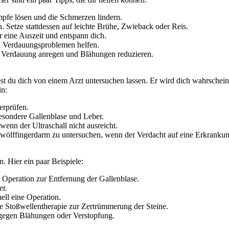
fe lösen und die Schmerzen lindern.
 Setze stattdessen auf leichte Brühe, Zwieback oder Reis.
 eine Auszeit und entspann dich.
i Verdauungsproblemen helfen.
 Verdauung anregen und Blähungen reduzieren.
st du dich von einem Arzt untersuchen lassen. Er wird dich wahrschei
in:
rprüfen.
sondere Gallenblase und Leber.
 wenn der Ultraschall nicht ausreicht.
lffingerdarm zu untersuchen, wenn der Verdacht auf eine Erkrankung
. Hier ein paar Beispiele:
Operation zur Entfernung der Gallenblase.
r.
ell eine Operation.
ne Stoßwellentherapie zur Zertrümmerung der Steine.
egen Blähungen oder Verstopfung.