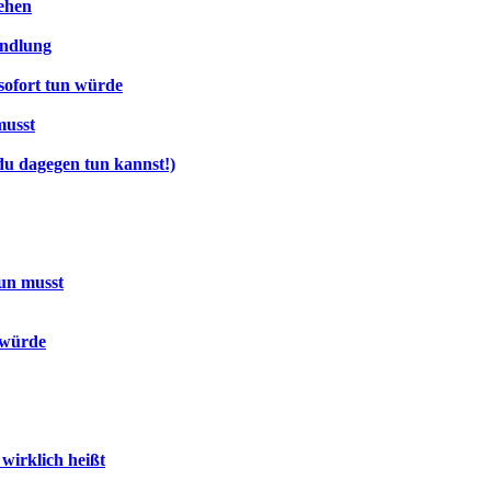
ehen
andlung
sofort tun würde
musst
u dagegen tun kannst!)
un musst
 würde
irklich heißt