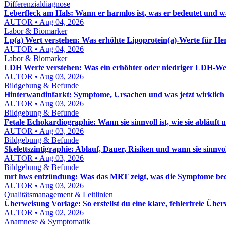
Differenzialdiagnose
Leberfleck am Hals: Wann er harmlos ist, was er bedeutet und w
AUTOR • Aug 04, 2026
Labor & Biomarker
Lp(a) Wert verstehen: Was erhöhte Lipoprotein(a)-Werte für H
AUTOR • Aug 04, 2026
Labor & Biomarker
LDH Werte verstehen: Was ein erhöhter oder niedriger LDH-Wer
AUTOR • Aug 03, 2026
Bildgebung & Befunde
Hinterwandinfarkt: Symptome, Ursachen und was jetzt wirklich 
AUTOR • Aug 03, 2026
Bildgebung & Befunde
Fetale Echokardiographie: Wann sie sinnvoll ist, wie sie abläuft u
AUTOR • Aug 03, 2026
Bildgebung & Befunde
Skelettszintigraphie: Ablauf, Dauer, Risiken und wann sie sinnvoll
AUTOR • Aug 03, 2026
Bildgebung & Befunde
mrt hws entzündung: Was das MRT zeigt, was die Symptome bed
AUTOR • Aug 03, 2026
Qualitätsmanagement & Leitlinien
Überweisung Vorlage: So erstellst du eine klare, fehlerfreie Übe
AUTOR • Aug 02, 2026
Anamnese & Symptomatik