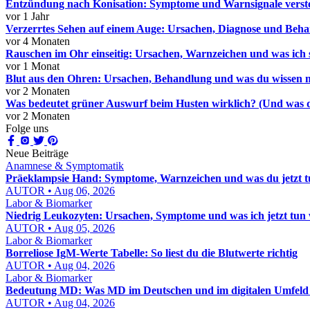
Entzündung nach Konisation: Symptome und Warnsignale verst
vor 1 Jahr
Verzerrtes Sehen auf einem Auge: Ursachen, Diagnose und Beh
vor 4 Monaten
Rauschen im Ohr einseitig: Ursachen, Warnzeichen und was ich 
vor 1 Monat
Blut aus den Ohren: Ursachen, Behandlung und was du wissen 
vor 2 Monaten
Was bedeutet grüner Auswurf beim Husten wirklich? (Und was d
vor 2 Monaten
Folge uns
Neue Beiträge
Anamnese & Symptomatik
Präeklampsie Hand: Symptome, Warnzeichen und was du jetzt t
AUTOR • Aug 06, 2026
Labor & Biomarker
Niedrig Leukozyten: Ursachen, Symptome und was ich jetzt tun
AUTOR • Aug 05, 2026
Labor & Biomarker
Borreliose IgM-Werte Tabelle: So liest du die Blutwerte richtig
AUTOR • Aug 04, 2026
Labor & Biomarker
Bedeutung MD: Was MD im Deutschen und im digitalen Umfeld w
AUTOR • Aug 04, 2026