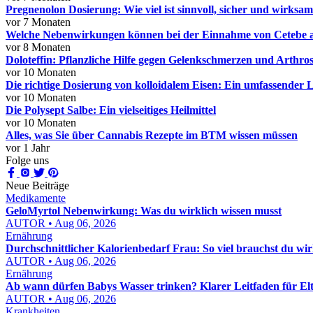
Pregnenolon Dosierung: Wie viel ist sinnvoll, sicher und wirksa
vor 7 Monaten
Welche Nebenwirkungen können bei der Einnahme von Cetebe a
vor 8 Monaten
Doloteffin: Pflanzliche Hilfe gegen Gelenkschmerzen und Arthro
vor 10 Monaten
Die richtige Dosierung von kolloidalem Eisen: Ein umfassender 
vor 10 Monaten
Die Polysept Salbe: Ein vielseitiges Heilmittel
vor 10 Monaten
Alles, was Sie über Cannabis Rezepte im BTM wissen müssen
vor 1 Jahr
Folge uns
Neue Beiträge
Medikamente
GeloMyrtol Nebenwirkung: Was du wirklich wissen musst
AUTOR • Aug 06, 2026
Ernährung
Durchschnittlicher Kalorienbedarf Frau: So viel brauchst du wir
AUTOR • Aug 06, 2026
Ernährung
Ab wann dürfen Babys Wasser trinken? Klarer Leitfaden für El
AUTOR • Aug 06, 2026
Krankheiten