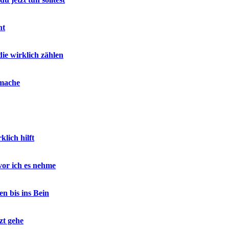
ht
ie wirklich zählen
 mache
lich hilft
or ich es nehme
n bis ins Bein
zt gehe