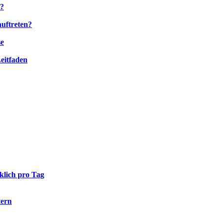
m?
uftreten?
se
Leitfaden
klich pro Tag
tern