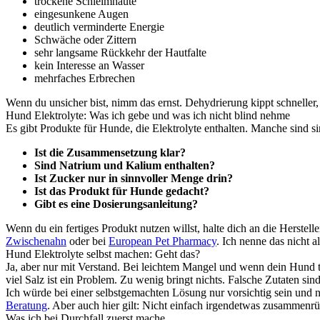
trockene Schleimhäute
eingesunkene Augen
deutlich verminderte Energie
Schwäche oder Zittern
sehr langsame Rückkehr der Hautfalte
kein Interesse an Wasser
mehrfaches Erbrechen
Wenn du unsicher bist, nimm das ernst. Dehydrierung kippt schneller
Hund Elektrolyte: Was ich gebe und was ich nicht blind nehme
Es gibt Produkte für Hunde, die Elektrolyte enthalten. Manche sind si
Ist die Zusammensetzung klar?
Sind Natrium und Kalium enthalten?
Ist Zucker nur in sinnvoller Menge drin?
Ist das Produkt für Hunde gedacht?
Gibt es eine Dosierungsanleitung?
Wenn du ein fertiges Produkt nutzen willst, halte dich an die Herstel
Zwischenahn
oder bei
European Pet Pharmacy
. Ich nenne das nicht 
Hund Elektrolyte selbst machen: Geht das?
Ja, aber nur mit Verstand. Bei leichtem Mangel und wenn dein Hund 
viel Salz ist ein Problem. Zu wenig bringt nichts. Falsche Zutaten sind
Ich würde bei einer selbstgemachten Lösung nur vorsichtig sein und nu
Beratung
. Aber auch hier gilt: Nicht einfach irgendetwas zusammenr
Was ich bei Durchfall zuerst mache