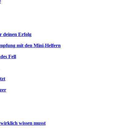
e
r deinen Erfolg
mpfung mit den Mini-Helfern
des Fell
tzt
zer
wirklich wissen musst