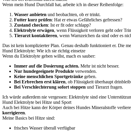
Wenn mein Hund Durchfall hat, arbeite ich in dieser Reihenfolge:
Wasser anbieten
und beobachten, ob er trinkt.
Futter kurz prüfen
: Hat er etwas Gefährliches gefressen?
Zustand checken
: Ist er fit oder schlapp?
Elektrolyte erwägen
, wenn Flüssigkeit verloren geht oder Trin
Tierarzt kontaktieren
, wenn Warnzeichen da sind oder es nich
Das ist kein komplizierter Plan. Genau deshalb funktioniert er. Die m
Hund Elektrolyte: Wie ich sie richtig einsetze
Wenn du Elektrolyte geben willst, mach es sauber:
Immer auf die Dosierung achten.
Mehr ist nicht besser.
Nur hundegeeignete Produkte
verwenden.
Keine menschlichen Sportgetränke
geben.
Bei Erbrechen erst klären
, ob Flüssigkeit überhaupt drinbleib
Bei Verschlechterung sofort stoppen
und Tierarzt fragen.
Ich würde außerdem nie vergessen: Elektrolyte sind eine Unterstützung
Hund Elektrolyte bei Hitze und Sport
Auch bei Hitze kann der Körper deines Hundes Mineralstoffe verlieren.
korrigieren
.
Meine Basics bei Hitze sind:
frisches Wasser überall verfügbar