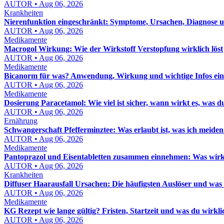
AUTOR • Aug 06, 2026
Krankheiten
Nierenfunktion eingeschränkt: Symptome, Ursachen, Diagnose un
AUTOR • Aug 06, 2026
Medikamente
Macrogol Wirkung: Wie der Wirkstoff Verstopfung wirklich löst
AUTOR • Aug 06, 2026
Medikamente
Bicanorm für was? Anwendung, Wirkung und wichtige Infos einf
AUTOR • Aug 06, 2026
Medikamente
Dosierung Paracetamol: Wie viel ist sicher, wann wirkt es, was d
AUTOR • Aug 06, 2026
Ernährung
Schwangerschaft Pfefferminztee: Was erlaubt ist, was ich meiden 
AUTOR • Aug 06, 2026
Medikamente
Pantoprazol und Eisentabletten zusammen einnehmen: Was wirkl
AUTOR • Aug 06, 2026
Krankheiten
Diffuser Haarausfall Ursachen: Die häufigsten Auslöser und was
AUTOR • Aug 06, 2026
Medikamente
KG Rezept wie lange gültig? Fristen, Startzeit und was du wirkl
AUTOR • Aug 06, 2026