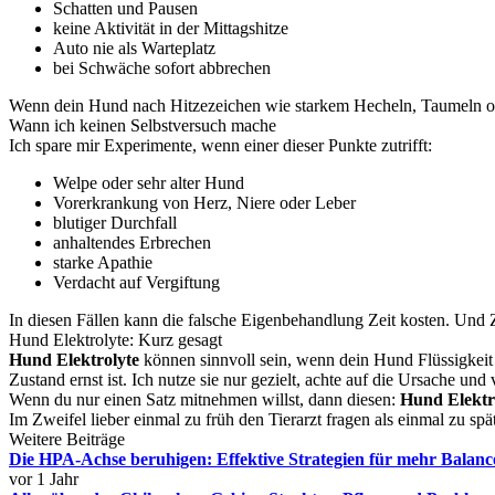
Schatten und Pausen
keine Aktivität in der Mittagshitze
Auto nie als Warteplatz
bei Schwäche sofort abbrechen
Wenn dein Hund nach Hitzezeichen wie starkem Hecheln, Taumeln oder 
Wann ich keinen Selbstversuch mache
Ich spare mir Experimente, wenn einer dieser Punkte zutrifft:
Welpe oder sehr alter Hund
Vorerkrankung von Herz, Niere oder Leber
blutiger Durchfall
anhaltendes Erbrechen
starke Apathie
Verdacht auf Vergiftung
In diesen Fällen kann die falsche Eigenbehandlung Zeit kosten. Und Z
Hund Elektrolyte: Kurz gesagt
Hund Elektrolyte
können sinnvoll sein, wenn dein Hund Flüssigkeit un
Zustand ernst ist. Ich nutze sie nur gezielt, achte auf die Ursache un
Wenn du nur einen Satz mitnehmen willst, dann diesen:
Hund Elektrol
Im Zweifel lieber einmal zu früh den Tierarzt fragen als einmal zu spä
Weitere Beiträge
Die HPA-Achse beruhigen: Effektive Strategien für mehr Balanc
vor 1 Jahr