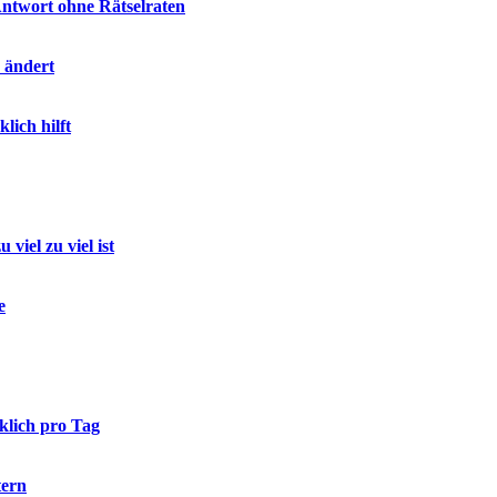
ntwort ohne Rätselraten
h ändert
ich hilft
iel zu viel ist
e
klich pro Tag
tern