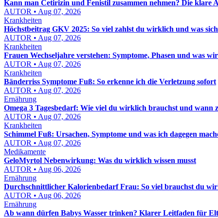
Kann man Cetirizin und Fenistil zusammen nehmen? Die klare A
AUTOR • Aug 07, 2026
Krankheiten
Höchstbeitrag GKV 2025: So viel zahlst du wirklich und was sic
AUTOR • Aug 07, 2026
Krankheiten
Frauen Wechseljahre verstehen: Symptome, Phasen und was wirkl
AUTOR • Aug 07, 2026
Krankheiten
Bänderriss Symptome Fuß: So erkenne ich die Verletzung sofort
AUTOR • Aug 07, 2026
Ernährung
Omega 3 Tagesbedarf: Wie viel du wirklich brauchst und wann zu v
AUTOR • Aug 07, 2026
Krankheiten
Schimmel Fuß: Ursachen, Symptome und was ich dagegen mach
AUTOR • Aug 07, 2026
Medikamente
GeloMyrtol Nebenwirkung: Was du wirklich wissen musst
AUTOR • Aug 06, 2026
Ernährung
Durchschnittlicher Kalorienbedarf Frau: So viel brauchst du wir
AUTOR • Aug 06, 2026
Ernährung
Ab wann dürfen Babys Wasser trinken? Klarer Leitfaden für El