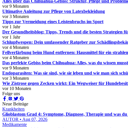
Alles über das Chihuahua-Gebiss: Struktur, Pflege und Problem
vor 9 Monaten
Ultimative Anleitung zur Pflege von Latexbekleidung
vor 3 Monaten
Tipps zur Vermeidung eines Leistenbruchs im Sport
vor 1 Jahr
Der Gesundheitsblog: Tipps, Trends und die besten Strategien fü
vor 1 Jahr
Schlupfwespen: Dein umfassender Ratgeber zur Schädlingsbekä
vor 4 Monaten
Fellverfärbung beim Hund entfernen: Hausmittel für ein strahlen
vor 4 Monaten
Das perfekte Gebiss beim Chihuahua: Alles, was du wissen musst
vor 9 Monaten
Endoparasiten: Was sie sind, wie sie leben und wie man sich schü
vor 3 Monaten
Wie Zistrose gegen Zecken wirkt: Ein Wegweiser für Hundebesit
vor 10 Monaten
Folge uns
Neue Beiträge
Krankheiten
Glioblastom Grad 4: Symptome, Diagnose, Therapie und was du 
AUTOR • Aug 07, 2026
Medikamente