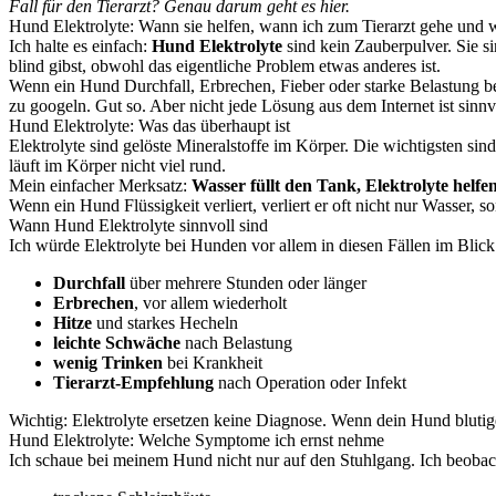
Fall für den Tierarzt? Genau darum geht es hier.
Hund Elektrolyte: Wann sie helfen, wann ich zum Tierarzt gehe und wa
Ich halte es einfach:
Hund Elektrolyte
sind kein Zauberpulver. Sie s
blind gibst, obwohl das eigentliche Problem etwas anderes ist.
Wenn ein Hund Durchfall, Erbrechen, Fieber oder starke Belastung be
zu googeln. Gut so. Aber nicht jede Lösung aus dem Internet ist sinn
Hund Elektrolyte: Was das überhaupt ist
Elektrolyte sind gelöste Mineralstoffe im Körper. Die wichtigsten sin
läuft im Körper nicht viel rund.
Mein einfacher Merksatz:
Wasser füllt den Tank, Elektrolyte helfe
Wenn ein Hund Flüssigkeit verliert, verliert er oft nicht nur Wasser,
Wann Hund Elektrolyte sinnvoll sind
Ich würde Elektrolyte bei Hunden vor allem in diesen Fällen im Blick
Durchfall
über mehrere Stunden oder länger
Erbrechen
, vor allem wiederholt
Hitze
und starkes Hecheln
leichte Schwäche
nach Belastung
wenig Trinken
bei Krankheit
Tierarzt-Empfehlung
nach Operation oder Infekt
Wichtig: Elektrolyte ersetzen keine Diagnose. Wenn dein Hund blutigen D
Hund Elektrolyte: Welche Symptome ich ernst nehme
Ich schaue bei meinem Hund nicht nur auf den Stuhlgang. Ich beobac