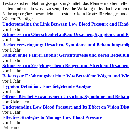
Testonax ist ein Nahrungsergänzungsmittel, das Männern dabei helfen k
halten und sich bewusst zu sein, dass die Wirkung individuell variie
Nahrungsergänzungsmitteln ist Testonax kein Ersatz für eine gesunde
Weitere Beiträge
Understanding the Link Between Low Blood Pressure and Head
vor 1 Jahr
Schmerzen im Oberschenkel außen: Ursachen, Symptome und 
vor 1 Jahr
Beckenverwringung: Ursachen, Symptome und Behandlungsmög
vor 1 Jahr
Fahren ohne Fahrerlaubnis: Gerichtsurteile und deren Bedeutu
vor 1 Jahr
Schmerzen im Zeigefinger beim Beugen und Strecken: Ursache
vor 1 Jahr
Bakerzyste Erfahrungsberichte: Was Betroffene Wägen und Wi
vor 1 Jahr
Hypoton Definition: Eine tiefgehende Analyse
vor 1 Jahr
Offener Biss bei Erwachsenen: Ursachen, Symptome und Behan
vor 3 Monaten
Understanding Low Blood Pressure and Its Effect on Vision Dis
vor 1 Jahr
Effective Strategies to Manage Low Blood Pressure
vor 1 Jahr
Folge uns