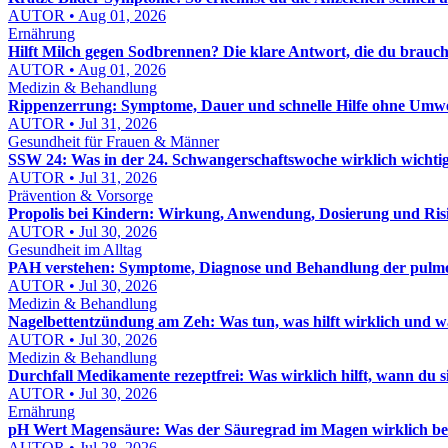
AUTOR • Aug 01, 2026
Ernährung
Hilft Milch gegen Sodbrennen? Die klare Antwort, die du brauch
AUTOR • Aug 01, 2026
Medizin & Behandlung
Rippenzerrung: Symptome, Dauer und schnelle Hilfe ohne Umw
AUTOR • Jul 31, 2026
Gesundheit für Frauen & Männer
SSW 24: Was in der 24. Schwangerschaftswoche wirklich wichtig 
AUTOR • Jul 31, 2026
Prävention & Vorsorge
Propolis bei Kindern: Wirkung, Anwendung, Dosierung und Risi
AUTOR • Jul 30, 2026
Gesundheit im Alltag
PAH verstehen: Symptome, Diagnose und Behandlung der pulmon
AUTOR • Jul 30, 2026
Medizin & Behandlung
Nagelbettentzündung am Zeh: Was tun, was hilft wirklich und wa
AUTOR • Jul 30, 2026
Medizin & Behandlung
Durchfall Medikamente rezeptfrei: Was wirklich hilft, wann du
AUTOR • Jul 30, 2026
Ernährung
pH Wert Magensäure: Was der Säuregrad im Magen wirklich be
AUTOR • Jul 28, 2026