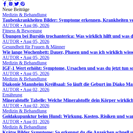
Neue Beiträge
Medizin & Behandlung
Taubenkrankheiten Bilder: Symptome erkennen, Krankheiten ver
AUTOR • Aug 06, 2026
Fitness & Bewegung
Übungen bei Bursitis trochanterica: Was wirklich hilft und was d
AUTOR • Aug 05, 2026
Gesundheit für Frauen & Männer
Wie lange Wochenbett: Dauer, Phasen und was ich wirklich wis
AUTOR • Aug 05, 2026
Medizin & Behandlung
IGF-1 Wert erhöht: Symptome, Ursachen und was du jetzt tun sol
AUTOR • Aug 05, 2026
Medizin & Behandlung
Diakonie Mannheim Kreißsaal: So läuft die Geburt im Diako M
AUTOR • Aug 02, 2026
Ernährung
Mineralstoffe Tabelle: Welche Mineralstoffe dein Körper wirklic
AUTOR • Aug 02, 2026
Medizin & Behandlung
Goldakupunktur beim Hund: Wirkung, Kosten, Risiken und wann
AUTOR • Aug 01, 2026
Medizin & Behandlung
Krätze Bilder Symptome: So erkennst du die Anzeichen schnell u