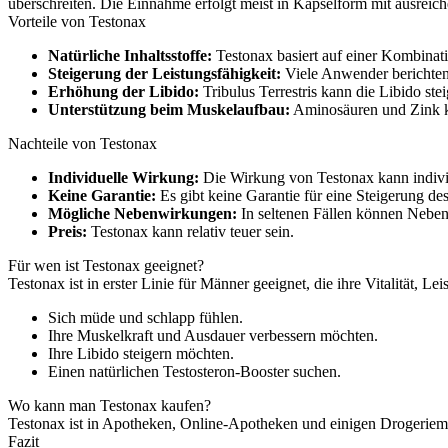
überschreiten. Die Einnahme erfolgt meist in Kapselform mit ausreic
Vorteile von Testonax
Natürliche Inhaltsstoffe:
Testonax basiert auf einer Kombination
Steigerung der Leistungsfähigkeit:
Viele Anwender berichten 
Erhöhung der Libido:
Tribulus Terrestris kann die Libido ste
Unterstützung beim Muskelaufbau:
Aminosäuren und Zink k
Nachteile von Testonax
Individuelle Wirkung:
Die Wirkung von Testonax kann individ
Keine Garantie:
Es gibt keine Garantie für eine Steigerung de
Mögliche Nebenwirkungen:
In seltenen Fällen können Neb
Preis:
Testonax kann relativ teuer sein.
Für wen ist Testonax geeignet?
Testonax ist in erster Linie für Männer geeignet, die ihre Vitalität,
Sich müde und schlapp fühlen.
Ihre Muskelkraft und Ausdauer verbessern möchten.
Ihre Libido steigern möchten.
Einen natürlichen Testosteron-Booster suchen.
Wo kann man Testonax kaufen?
Testonax ist in Apotheken, Online-Apotheken und einigen Drogeriemärk
Fazit