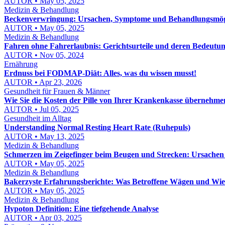
AUTOR • May 05, 2025
Medizin & Behandlung
Beckenverwringung: Ursachen, Symptome und Behandlungsmög
AUTOR • May 05, 2025
Medizin & Behandlung
Fahren ohne Fahrerlaubnis: Gerichtsurteile und deren Bedeutu
AUTOR • Nov 05, 2024
Ernährung
Erdnuss bei FODMAP-Diät: Alles, was du wissen musst!
AUTOR • Apr 23, 2026
Gesundheit für Frauen & Männer
Wie Sie die Kosten der Pille von Ihrer Krankenkasse übernehme
AUTOR • Jul 05, 2025
Gesundheit im Alltag
Understanding Normal Resting Heart Rate (Ruhepuls)
AUTOR • May 13, 2025
Medizin & Behandlung
Schmerzen im Zeigefinger beim Beugen und Strecken: Ursache
AUTOR • May 05, 2025
Medizin & Behandlung
Bakerzyste Erfahrungsberichte: Was Betroffene Wägen und Wi
AUTOR • May 05, 2025
Medizin & Behandlung
Hypoton Definition: Eine tiefgehende Analyse
AUTOR • Apr 03, 2025