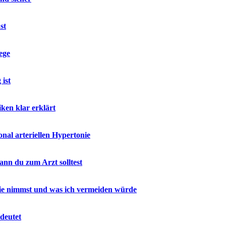
st
ege
ist
ken klar erklärt
al arteriellen Hypertonie
nn du zum Arzt solltest
 sie nimmst und was ich vermeiden würde
deutet