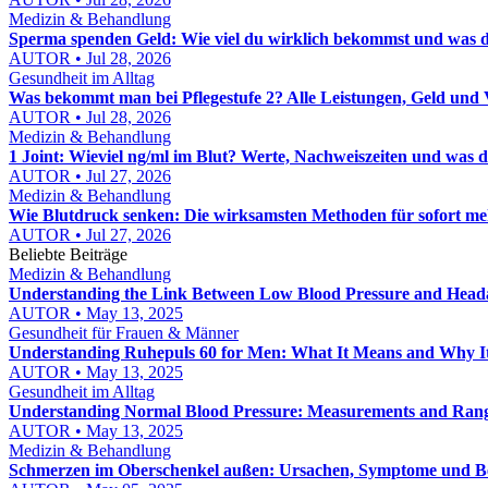
Medizin & Behandlung
Sperma spenden Geld: Wie viel du wirklich bekommst und was d
AUTOR • Jul 28, 2026
Gesundheit im Alltag
Was bekommt man bei Pflegestufe 2? Alle Leistungen, Geld und 
AUTOR • Jul 28, 2026
Medizin & Behandlung
1 Joint: Wieviel ng/ml im Blut? Werte, Nachweiszeiten und was d
AUTOR • Jul 27, 2026
Medizin & Behandlung
Wie Blutdruck senken: Die wirksamsten Methoden für sofort me
AUTOR • Jul 27, 2026
Beliebte Beiträge
Medizin & Behandlung
Understanding the Link Between Low Blood Pressure and Head
AUTOR • May 13, 2025
Gesundheit für Frauen & Männer
Understanding Ruhepuls 60 for Men: What It Means and Why I
AUTOR • May 13, 2025
Gesundheit im Alltag
Understanding Normal Blood Pressure: Measurements and Ran
AUTOR • May 13, 2025
Medizin & Behandlung
Schmerzen im Oberschenkel außen: Ursachen, Symptome und 