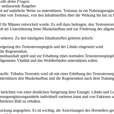
alle deine Fragen.
r umfassende Ratgeber
t auf natürliche Weise zu unterstützen. Testonax ist ein Nahrungsergän
ekte von Testonax, von den Inhaltsstoffen über die Wirkung bis hin zu 
 für Männer entwickelt wurde. Es soll dazu beitragen, den Testosterons
 oft als Unterstützung beim Muskelaufbau und zur Förderung der allgem
iieren. Zu den häufigsten Inhaltsstoffen gehören jedoch:
Steigerung des Testosteronspiegels und der Libido eingesetzt wird.
die Regeneration.
monhaushalt spielt und zur Erhaltung eines normalen Testosteronspiegels
llgemeine Vitalität und das Wohlbefinden unterstützen sollen.
toffe. Tribulus Terrestris wird oft mit einer Erhöhung des Testosteron
terstützen den Muskelaufbau und die Regeneration nach dem Training. Z
berichten von einer deutlichen Steigerung ihrer Energie, Libido und L
hrungsergänzungsmitteln individuell variieren kann und von Faktoren 
breiteres Bild zu erhalten.
packung angegeben. Es ist wichtig, die Anweisungen des Herstellers ge