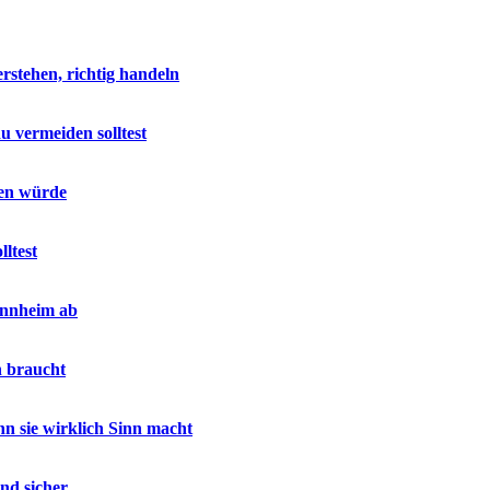
stehen, richtig handeln
u vermeiden solltest
sen würde
ltest
annheim ab
h braucht
 sie wirklich Sinn macht
nd sicher