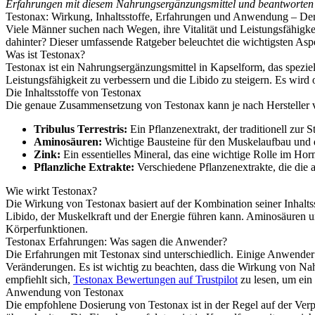
Erfahrungen mit diesem Nahrungsergänzungsmittel und beantworten 
Testonax: Wirkung, Inhaltsstoffe, Erfahrungen und Anwendung – De
Viele Männer suchen nach Wegen, ihre Vitalität und Leistungsfähigkei
dahinter? Dieser umfassende Ratgeber beleuchtet die wichtigsten Asp
Was ist Testonax?
Testonax ist ein Nahrungsergänzungsmittel in Kapselform, das speziell
Leistungsfähigkeit zu verbessern und die Libido zu steigern. Es wird
Die Inhaltsstoffe von Testonax
Die genaue Zusammensetzung von Testonax kann je nach Hersteller var
Tribulus Terrestris:
Ein Pflanzenextrakt, der traditionell zur 
Aminosäuren:
Wichtige Bausteine für den Muskelaufbau und 
Zink:
Ein essentielles Mineral, das eine wichtige Rolle im Hor
Pflanzliche Extrakte:
Verschiedene Pflanzenextrakte, die die a
Wie wirkt Testonax?
Die Wirkung von Testonax basiert auf der Kombination seiner Inhaltss
Libido, der Muskelkraft und der Energie führen kann. Aminosäuren un
Körperfunktionen.
Testonax Erfahrungen: Was sagen die Anwender?
Die Erfahrungen mit Testonax sind unterschiedlich. Einige Anwender 
Veränderungen. Es ist wichtig zu beachten, dass die Wirkung von Na
empfiehlt sich,
Testonax Bewertungen auf Trustpilot
zu lesen, um ein 
Anwendung von Testonax
Die empfohlene Dosierung von Testonax ist in der Regel auf der Ver