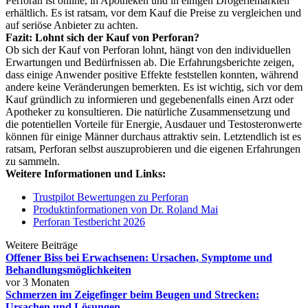
Perforan ist online, in Apotheken und in einigen Drogeriemärkten
erhältlich. Es ist ratsam, vor dem Kauf die Preise zu vergleichen und
auf seriöse Anbieter zu achten.
Fazit: Lohnt sich der Kauf von Perforan?
Ob sich der Kauf von Perforan lohnt, hängt von den individuellen
Erwartungen und Bedürfnissen ab. Die Erfahrungsberichte zeigen,
dass einige Anwender positive Effekte feststellen konnten, während
andere keine Veränderungen bemerkten. Es ist wichtig, sich vor dem
Kauf gründlich zu informieren und gegebenenfalls einen Arzt oder
Apotheker zu konsultieren. Die natürliche Zusammensetzung und
die potentiellen Vorteile für Energie, Ausdauer und Testosteronwerte
können für einige Männer durchaus attraktiv sein. Letztendlich ist es
ratsam, Perforan selbst auszuprobieren und die eigenen Erfahrungen
zu sammeln.
Weitere Informationen und Links:
Trustpilot Bewertungen zu Perforan
Produktinformationen von Dr. Roland Mai
Perforan Testbericht 2026
Weitere Beiträge
Offener Biss bei Erwachsenen: Ursachen, Symptome und
Behandlungsmöglichkeiten
vor 3 Monaten
Schmerzen im Zeigefinger beim Beugen und Strecken:
Ursachen und Lösungen