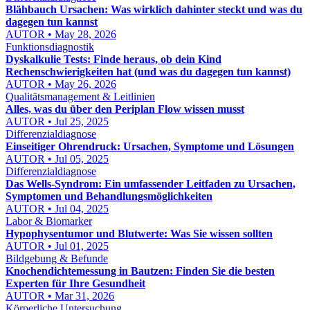
Blähbauch Ursachen: Was wirklich dahinter steckt und was du
dagegen tun kannst
AUTOR • May 28, 2026
Funktionsdiagnostik
Dyskalkulie Tests: Finde heraus, ob dein Kind
Rechenschwierigkeiten hat (und was du dagegen tun kannst)
AUTOR • May 26, 2026
Qualitätsmanagement & Leitlinien
Alles, was du über den Periplan Flow wissen musst
AUTOR • Jul 25, 2025
Differenzialdiagnose
Einseitiger Ohrendruck: Ursachen, Symptome und Lösungen
AUTOR • Jul 05, 2025
Differenzialdiagnose
Das Wells-Syndrom: Ein umfassender Leitfaden zu Ursachen,
Symptomen und Behandlungsmöglichkeiten
AUTOR • Jul 04, 2025
Labor & Biomarker
Hypophysentumor und Blutwerte: Was Sie wissen sollten
AUTOR • Jul 01, 2025
Bildgebung & Befunde
Knochendichtemessung in Bautzen: Finden Sie die besten
Experten für Ihre Gesundheit
AUTOR • Mar 31, 2026
Körperliche Untersuchung