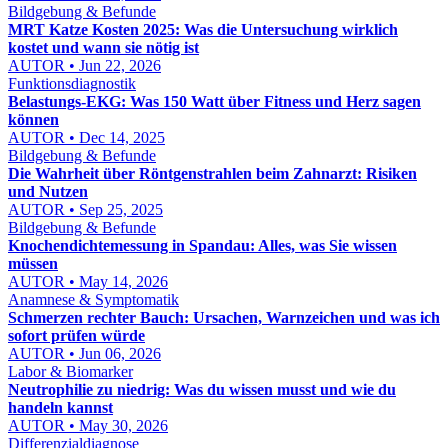
Bildgebung & Befunde
MRT Katze Kosten 2025: Was die Untersuchung wirklich
kostet und wann sie nötig ist
AUTOR • Jun 22, 2026
Funktionsdiagnostik
Belastungs-EKG: Was 150 Watt über Fitness und Herz sagen
können
AUTOR • Dec 14, 2025
Bildgebung & Befunde
Die Wahrheit über Röntgenstrahlen beim Zahnarzt: Risiken
und Nutzen
AUTOR • Sep 25, 2025
Bildgebung & Befunde
Knochendichtemessung in Spandau: Alles, was Sie wissen
müssen
AUTOR • May 14, 2026
Anamnese & Symptomatik
Schmerzen rechter Bauch: Ursachen, Warnzeichen und was ich
sofort prüfen würde
AUTOR • Jun 06, 2026
Labor & Biomarker
Neutrophilie zu niedrig: Was du wissen musst und wie du
handeln kannst
AUTOR • May 30, 2026
Differenzialdiagnose