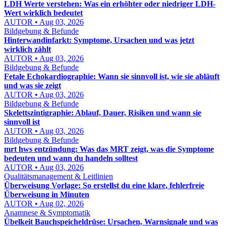
LDH Werte verstehen: Was ein erhöhter oder niedriger LDH-
Wert wirklich bedeutet
AUTOR • Aug 03, 2026
Bildgebung & Befunde
Hinterwandinfarkt: Symptome, Ursachen und was jetzt
wirklich zählt
AUTOR • Aug 03, 2026
Bildgebung & Befunde
Fetale Echokardiographie: Wann sie sinnvoll ist, wie sie abläuft
und was sie zeigt
AUTOR • Aug 03, 2026
Bildgebung & Befunde
Skelettszintigraphie: Ablauf, Dauer, Risiken und wann sie
sinnvoll ist
AUTOR • Aug 03, 2026
Bildgebung & Befunde
mrt hws entzündung: Was das MRT zeigt, was die Symptome
bedeuten und wann du handeln solltest
AUTOR • Aug 03, 2026
Qualitätsmanagement & Leitlinien
Überweisung Vorlage: So erstellst du eine klare, fehlerfreie
Überweisung in Minuten
AUTOR • Aug 02, 2026
Anamnese & Symptomatik
Übelkeit Bauchspeicheldrüse: Ursachen, Warnsignale und was