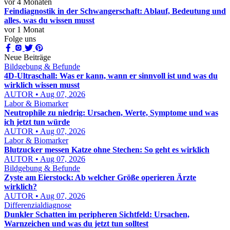
vor 4 Monaten
Feindiagnostik in der Schwangerschaft: Ablauf, Bedeutung und
alles, was du wissen musst
vor 1 Monat
Folge uns
Neue Beiträge
Bildgebung & Befunde
4D-Ultraschall: Was er kann, wann er sinnvoll ist und was du
wirklich wissen musst
AUTOR • Aug 07, 2026
Labor & Biomarker
Neutrophile zu niedrig: Ursachen, Werte, Symptome und was
ich jetzt tun würde
AUTOR • Aug 07, 2026
Labor & Biomarker
Blutzucker messen Katze ohne Stechen: So geht es wirklich
AUTOR • Aug 07, 2026
Bildgebung & Befunde
Zyste am Eierstock: Ab welcher Größe operieren Ärzte
wirklich?
AUTOR • Aug 07, 2026
Differenzialdiagnose
Dunkler Schatten im peripheren Sichtfeld: Ursachen,
Warnzeichen und was du jetzt tun solltest