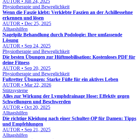
AUTOR • Jun 24, 2025
Physiotherapie und Beweglichkeit
Wenn die Faszie klebt: Verklebte Faszien an der Achillessehne
erkennen und lösen
AUTOR • Dec 25, 2025
Alltagshilfen
Nagelpilz Behandlung durch Podologie: Ihre umfassende
Lösung
AUTOR • Sep 24, 2025
Physiotherapie und Beweglichkeit
Die besten Übungen zur Hüftmobilisation: Kostenloses PDF für
deine Fitness
AUTOR • Sep 20, 2025
Physiotherapie und Beweglichkeit
Fußretter Übungen: Starke Füße für ein aktives Leben
AUTOR • Mar 22, 2026
Stützsysteme
Alles zur Wirkung der Lymphdrainage Hose: Effektiv gegen
Schwellungen und Beschwerden
AUTOR • Oct 20, 2025
Alltagshilfen
Die richtige Kleidung nach einer Schulter-OP für Damen: Tipps
und Empfehlungen
AUTOR • Sep 21, 2025
Alltagshilfen