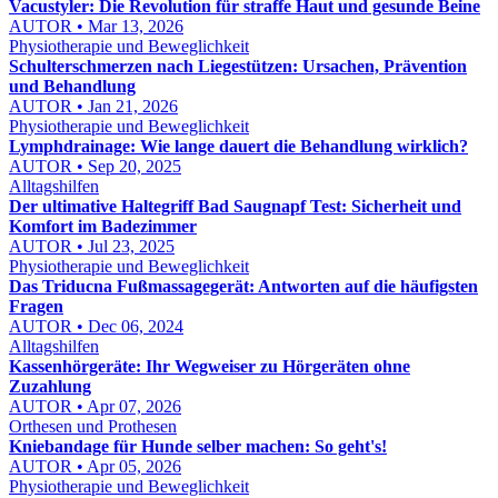
Vacustyler: Die Revolution für straffe Haut und gesunde Beine
AUTOR • Mar 13, 2026
Physiotherapie und Beweglichkeit
Schulterschmerzen nach Liegestützen: Ursachen, Prävention
und Behandlung
AUTOR • Jan 21, 2026
Physiotherapie und Beweglichkeit
Lymphdrainage: Wie lange dauert die Behandlung wirklich?
AUTOR • Sep 20, 2025
Alltagshilfen
Der ultimative Haltegriff Bad Saugnapf Test: Sicherheit und
Komfort im Badezimmer
AUTOR • Jul 23, 2025
Physiotherapie und Beweglichkeit
Das Triducna Fußmassagegerät: Antworten auf die häufigsten
Fragen
AUTOR • Dec 06, 2024
Alltagshilfen
Kassenhörgeräte: Ihr Wegweiser zu Hörgeräten ohne
Zuzahlung
AUTOR • Apr 07, 2026
Orthesen und Prothesen
Kniebandage für Hunde selber machen: So geht's!
AUTOR • Apr 05, 2026
Physiotherapie und Beweglichkeit