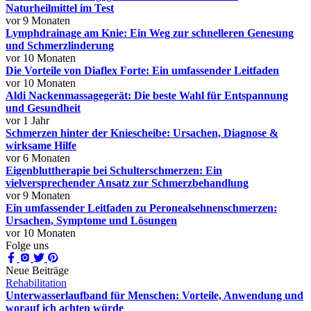
Naturheilmittel im Test
vor 9 Monaten
Lymphdrainage am Knie: Ein Weg zur schnelleren Genesung
und Schmerzlinderung
vor 10 Monaten
Die Vorteile von Diaflex Forte: Ein umfassender Leitfaden
vor 10 Monaten
Aldi Nackenmassagegerät: Die beste Wahl für Entspannung
und Gesundheit
vor 1 Jahr
Schmerzen hinter der Kniescheibe: Ursachen, Diagnose &
wirksame Hilfe
vor 6 Monaten
Eigenbluttherapie bei Schulterschmerzen: Ein
vielversprechender Ansatz zur Schmerzbehandlung
vor 9 Monaten
Ein umfassender Leitfaden zu Peronealsehnenschmerzen:
Ursachen, Symptome und Lösungen
vor 10 Monaten
Folge uns
Neue Beiträge
Rehabilitation
Unterwasserlaufband für Menschen: Vorteile, Anwendung und
worauf ich achten würde