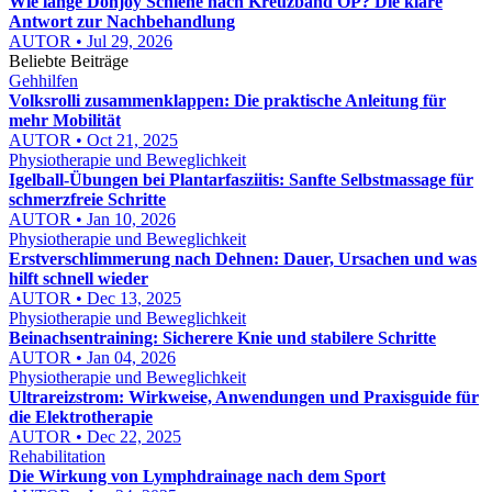
Wie lange Donjoy Schiene nach Kreuzband OP? Die klare
Antwort zur Nachbehandlung
AUTOR • Jul 29, 2026
Beliebte Beiträge
Gehhilfen
Volksrolli zusammenklappen: Die praktische Anleitung für
mehr Mobilität
AUTOR • Oct 21, 2025
Physiotherapie und Beweglichkeit
Igelball-Übungen bei Plantarfasziitis: Sanfte Selbstmassage für
schmerzfreie Schritte
AUTOR • Jan 10, 2026
Physiotherapie und Beweglichkeit
Erstverschlimmerung nach Dehnen: Dauer, Ursachen und was
hilft schnell wieder
AUTOR • Dec 13, 2025
Physiotherapie und Beweglichkeit
Beinachsentraining: Sicherere Knie und stabilere Schritte
AUTOR • Jan 04, 2026
Physiotherapie und Beweglichkeit
Ultrareizstrom: Wirkweise, Anwendungen und Praxisguide für
die Elektrotherapie
AUTOR • Dec 22, 2025
Rehabilitation
Die Wirkung von Lymphdrainage nach dem Sport